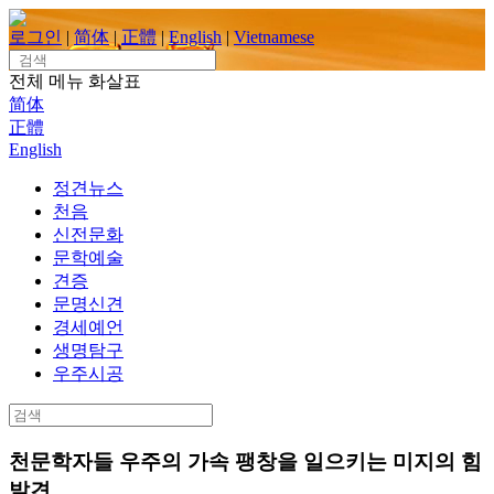
Skip
to
로그인
|
简体
|
正體
|
English
|
Vietnamese
content
Search
for:
전체 메뉴
화살표
简体
正體
English
정견뉴스
천음
신전문화
문학예술
견증
문명신견
경세예언
생명탐구
우주시공
Search
for:
천문학자들 우주의 가속 팽창을 일으키는 미지의 힘
발견