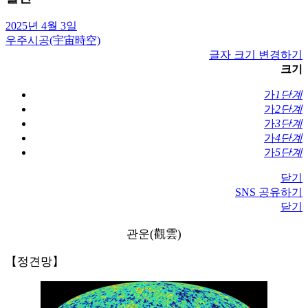
2025년 4월 3일
우주시공(宇宙時空)
글자 크기 변경하기
크기
가
1단계
가
2단계
가
3단계
가
4단계
가
5단계
닫기
SNS 공유하기
닫기
관운(觀雲)
【정견망】