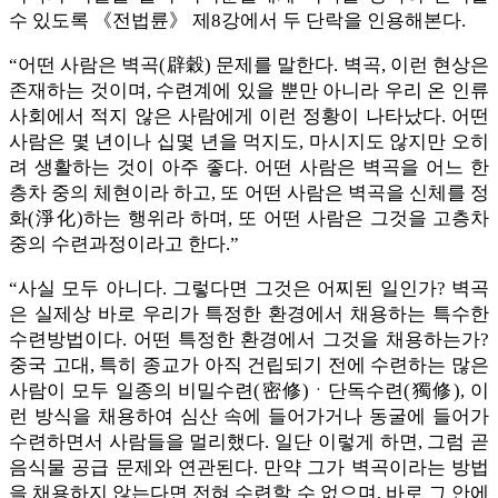
수 있도록 《전법륜》 제8강에서 두 단락을 인용해본다.
“어떤 사람은 벽곡(辟穀) 문제를 말한다. 벽곡, 이런 현상은
존재하는 것이며, 수련계에 있을 뿐만 아니라 우리 온 인류
사회에서 적지 않은 사람에게 이런 정황이 나타났다. 어떤
사람은 몇 년이나 십몇 년을 먹지도, 마시지도 않지만 오히
려 생활하는 것이 아주 좋다. 어떤 사람은 벽곡을 어느 한
층차 중의 체현이라 하고, 또 어떤 사람은 벽곡을 신체를 정
화(淨化)하는 행위라 하며, 또 어떤 사람은 그것을 고층차
중의 수련과정이라고 한다.”
“사실 모두 아니다. 그렇다면 그것은 어찌된 일인가? 벽곡
은 실제상 바로 우리가 특정한 환경에서 채용하는 특수한
수련방법이다. 어떤 특정한 환경에서 그것을 채용하는가?
중국 고대, 특히 종교가 아직 건립되기 전에 수련하는 많은
사람이 모두 일종의 비밀수련(密修)ㆍ단독수련(獨修), 이
런 방식을 채용하여 심산 속에 들어가거나 동굴에 들어가
수련하면서 사람들을 멀리했다. 일단 이렇게 하면, 그럼 곧
음식물 공급 문제와 연관된다. 만약 그가 벽곡이라는 방법
을 채용하지 않는다면 전혀 수련할 수 없으며, 바로 그 안에