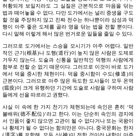
허황되게 보일지라도 그 실질은 근본적으로 마음을 닦는
법과 떼어놓을 수 없다. 다만 도가에서는 널리 중생을 구도
할 것을 주장하지 않고 진짜 전수는 하나뿐이라 심성과 덕
행이 아주 좋은 도제를 골라 명을 닦는 법을 전할 뿐이다.
다시 말해 이렇게 해서 많은 번거로운 일들을 줄일 수 있다.
그러므로 도가에서는 스승을 모시기가 아주 어렵다. 일반
적인 근기(根基)나 도행(道行)이 높지 않은 사람은 도제로
거두지 않는다. 도술과 신통을 일반적인 덕행의 사람에게
함부로 전할 순 없기 때문이다. 그러므로 이것이 바로 도가
에서 덕을 중시한 체현이다. 덕을 중시함이 수도(修道)의
근본이다. 그러므로 아주 많은 득도한 도사들이 모두 온역
(瘟疫)이 크게 유행하던 기간에 도술로 사람을 구하며 사람
들에게 선을 따르라고 권했다.
사실 이 속에 한 가지 천기가 체현되는데 속인은 흔히 ‘덕
불배위(德不配位)’라고 한다. 이는 단순히 속인의 경지에
서 인품이 좋지 않으면 고관이 될 수 없다거나 또는 국왕이
나 황제가 될 수 없다는 함의만은 아니다. 중국문화는 한자
(漢字)를 포함해, 모두 신(神)이 전한 것이라 내함이 아주