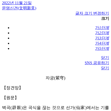
2022년 11월 21일
문명신견(文明新見)
글자 크기 변경하기
크기
가
1단계
가
2단계
가
3단계
가
4단계
가
5단계
닫기
SNS 공유하기
닫기
자궁(紫穹)
【정견망】
【원문】
벽곡(辟榖)은 곡식을 끊는 것으로 선가(仙家)에서는 기를