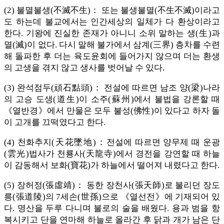
(2) 불멸불생(不滅不生)： 또는 불생불멸(不生不滅)이라고
도 하는데 불교에서는 인간세상의 일체가 다 환상이라고
한다. 기왕에 진실한 존재가 아니니 소위 말하는 생(生)과
멸(滅)이 없다. 다시 말해 불가에서 삼계(三界) 층차를 수련
해 돌파한 후 더는 육도윤회에 들어가지 않으며 더는 환생
의 고생을 겪지 않고 생사를 벗어날 수 있다.
(3) 완석점두(頑石點頭)： 전설에 따르면 남조 양(梁)나라
의 고승 도생(道生)이 소주(蘇州)에서 불법을 강론할 때
《열반경》에서 만물은 모두 불성(佛性)이 있다고 하자 돌
이 고개를 끄떡였다고 한다.
(4) 천화추지(天花墜地)：전설에 따르면 양무제 때 운광
(雲光)법사가 천룡사(天龍寺)에서 경전을 강연할 때 하늘
이 감동해서 보화(寶花)가 하늘에서 떨어져 내렸다고 한다.
(5) 장허정(張虛靖)： 동한 장천사(張天師)로 불리던 장도
릉(張道陵)의 7세손(世孫)으로 《열선전》에 기재되어 있
다. 명산을 두루 다니며 불로의 술을 배웠다. 용과 범을 항
복시키고 단을 연마해 하늘로 올라간 후 닭과 개가 남은 단