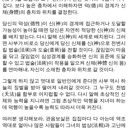
깊다. 보다 높은 층차에서 이해하자면 덕(德)의 경계가 신
체(身體)의 층차와 위치를 결정한다.
당신의 덕성(德性)이 신(神)의 경계에 접근하거나 도달할
가능성이 높아질 때면 당신은 자연히 적당한 신(神)의 신체
를 배치 받는다. 다시 말해 신(神)의 세계로 배치된다. 그러
면 사부가 비로소 당신에게 당신 신체를 신(神)으로 전변시
킬 법술(法術)과 도술(道術)을 전할 것이다. 끊임없이 마음
을 닦고 끊임없이 심성경계를 승화하면 신의 표준에 도달
할 수 있고 법술(法術)이 작용을 일으켜 신체(神體 신의 몸)
를 연마해내, 자신이 소재한 층차와 위치로 갈 것이다.
그렇게 하지 않고 멋대로 일반인에게 준다면 사부 역시 하
늘의 징벌을 받아 떨어져 내려갈 것이다. 그 누구도 천법
(天法)을 함부로 어지럽힐 수 없다. 다시 말해 초상적인 신
체와 능력을 지니려면 그럼 초상적인 덕행을 지녀야 하는
데 덕행이 높을수록 능력도 따라서 더욱 커진다.
여러분 생각해보라, 관음보살은 집집마다 다 아는데 역조
역대로 얼마나 많은 사람들이 그녀의 법상(法相)과 고난에