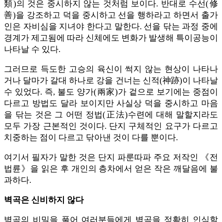
類)의 것은 중시하지 않는 것처럼 보이다. 반대로 수선(修
善)을 강조하고 덕을 중시하고 선을 행하라고 하면서 출가
인은 자비심을 지녀야 한다고 말한다. 선을 닦는 과정 중에
경계가 제고됨에 따라 신체에도 변화가 발생해 특이공능이
나타날 수 있다.
그러므로 득도한 고승의 육신이 썩지 않는 현상이 나타나
거나 달마가 갈대 하나로 강을 건너는 신적(神跡)이 나타날
수 있었다. 즉, 불도 양가(兩家)가 겉으로 보기에는 중점이
다르고 방법도 달라 보이지만 사실상 덕을 중시하고 마음
을 닦는 것은 그 어떤 정법(正法)수련에 대해 말할지라도
모두 가장 근본적인 것이다. 단지 구체적인 요구가 다르고
치중하는 점이 다르고 닦아낸 것이 다를 뿐이다.
여기서 필자가 말한 것은 단지 파룬따파 주요 저작인 《전
법륜》을 읽은 후 개인의 층차에서 얻은 작은 깨달음에 불
과하다.
벽곡은 신비하지 않다
벽곡의 비밀을 풀어 여러분들에게 벽곡을 정확히 인식할