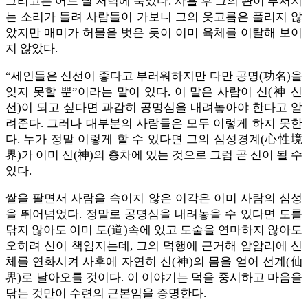
그리고는 어느 날 저녁에 죽었다. 사흘 후 그의 관이 부서지
는 소리가 들려 사람들이 가보니 그의 옷고름은 풀리지 않
았지만 매미가 허물을 벗은 듯이 이미 육체를 이탈해 보이
지 않았다.
“세인들은 신선이 좋다고 부러워하지만 다만 공명(功名)을
잊지 못할 뿐”이라는 말이 있다. 이 말은 사람이 신(神 신
선)이 되고 싶다면 과감히 공명심을 내려놓아야 한다고 알
려준다. 그러나 대부분의 사람들은 모두 이렇게 하지 못한
다. 누가 정말 이렇게 할 수 있다면 그의 심성경계(心性境
界)가 이미 신(神)의 층차에 있는 것으로 그럼 곧 신이 될 수
있다.
쌀을 팔면서 사람을 속이지 않은 이각은 이미 사람의 심성
을 뛰어넘었다. 정말로 공명심을 내려놓을 수 있다면 도를
닦지 않아도 이미 도(道)속에 있고 도술을 연마하지 않아도
오히려 신이 책임지는데, 그의 덕행에 근거해 암암리에 신
체를 연화시켜 사후에 자연히 신(神)의 몸을 얻어 선계(仙
界)로 날아오를 것이다. 이 이야기는 덕을 중시하고 마음을
닦는 것만이 수련의 근본임을 증명한다.