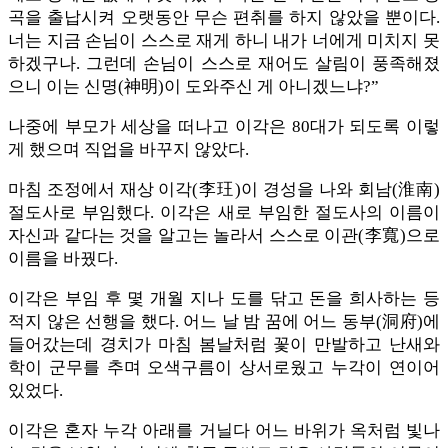
곡을 출납시켜 오랫동안 무슨 편취를 하지 않았을 뿐이다.
너는 지금 손님이 스스로 재게 하니 내가 너에게 미치지 못
하겠구나. 그런데 손님이 스스로 재어도 살림이 풍족해졌
으니 이는 신명(神明)이 도와주신 게 아니겠느냐?”
나중에 부모가 세상을 떠나고 이각은 80대가 되도록 이렇
게 했으며 직업을 바꾸지 않았다.
마침 조정에서 재상 이각(李玨)이 경성을 나와 회남(淮南)
절도사로 부임했다. 이각은 새로 부임한 절도사의 이름이
자신과 같다는 것을 알고는 놀라서 스스로 이관(李寬)으로
이름을 바꿨다.
이각은 부임 후 몇 개월 지나 도를 닦고 돈을 희사하는 등
적지 않은 선행을 했다. 어느 날 밤 꿈에 어느 동부(洞府)에
들어갔는데 경치가 마침 봄날처럼 꽃이 만발하고 난새와
학이 군무를 추며 오색구름이 상서로웠고 누각이 연이어
있었다.
이각은 혼자 누각 아래를 거닐다 어느 바위가 옥처럼 빛나