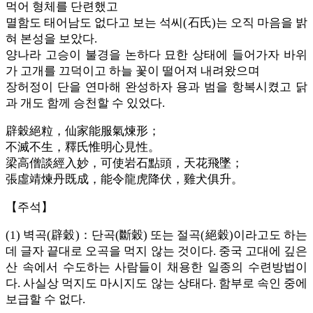
먹어 형체를 단련했고
멸함도 태어남도 없다고 보는 석씨(石氏)는 오직 마음을 밝
혀 본성을 보았다.
양나라 고승이 불경을 논하다 묘한 상태에 들어가자 바위
가 고개를 끄덕이고 하늘 꽃이 떨어져 내려왔으며
장허정이 단을 연마해 완성하자 용과 범을 항복시켰고 닭
과 개도 함께 승천할 수 있었다.
辟穀絕粒，仙家能服氣煉形；
不滅不生，釋氏惟明心見性。
梁高僧談經入妙，可使岩石點頭，天花飛墜；
張虛靖煉丹既成，能令龍虎降伏，雞犬俱升。
【주석】
(1) 벽곡(辟穀)：단곡(斷穀) 또는 절곡(絕穀)이라고도 하는
데 글자 끝대로 오곡을 먹지 않는 것이다. 중국 고대에 깊은
산 속에서 수도하는 사람들이 채용한 일종의 수련방법이
다. 사실상 먹지도 마시지도 않는 상태다. 함부로 속인 중에
보급할 수 없다.