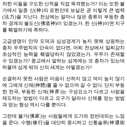
처한 이들을 구도한 신적을 직접 목격했는가? 이는 또한 불
가에서 일종 신(神)의 표현인데 보살은 곧 이렇게 큰 법력
(法力)을 지닌다. 천상에는 얼마나 많은 종류의 부동한 층
차 경계의 불도신(佛道神)이 있겠는가. 한 신(神)이면 지구
를 훼멸하기에 족하다.
고급생명이 만약 도덕과 심성경계가 높지 못해 상응하는
층차 우주법칙의 단속이 없다면, 어찌 천상에서 일찌감치
초상적인 능력을 훼멸당하지 않았겠는가. 우주가 존재할
수 있겠는가? 종교에서 말하는 삼계에는 또 층차가 있는데
하물며 삼계 밖의 신의 세계는 어떻겠는가?
순결하지 못한 사람은 마음이 선하지 않고 덕이 높지 않기
에 그에게 신체(神體)를 줄 수 없으며 갈 수 없다. 단지 부동
한 천국, 부동한 신계(神界)는 구성요소가 다르고 사람을
제도하는 방법이 다르고 요구가 달라서 신체를 얻는 방법
과 얻는 형상 역시 다를 뿐이다.
그런데 불가(佛家)는 사람들에게 도가와 정반대되는 느낌
을 준다. 수행(修行)을 대단히 중시하고 신통술류(神通術