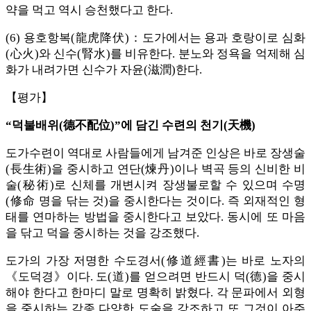
약을 먹고 역시 승천했다고 한다.
(6) 용호항복(龍虎降伏)：도가에서는 용과 호랑이로 심화
(心火)와 신수(腎水)를 비유한다. 분노와 정욕을 억제해 심
화가 내려가면 신수가 자윤(滋潤)한다.
【평가】
“덕불배위(德不配位)”에 담긴 수련의 천기(天機)
도가수련이 역대로 사람들에게 남겨준 인상은 바로 장생술
(長生術)을 중시하고 연단(煉丹)이나 벽곡 등의 신비한 비
술(秘術)로 신체를 개변시켜 장생불로할 수 있으며 수명
(修命 명을 닦는 것)을 중시한다는 것이다. 즉 외재적인 형
태를 연마하는 방법을 중시한다고 보았다. 동시에 또 마음
을 닦고 덕을 중시하는 것을 강조했다.
도가의 가장 저명한 수도경서(修道經書)는 바로 노자의
《도덕경》이다. 도(道)를 얻으려면 반드시 덕(德)을 중시
해야 한다고 한마디 말로 명확히 밝혔다. 각 문파에서 외형
을 중시하는 각종 다양한 도술을 강조하고 또 그것이 아주