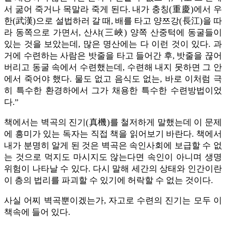
서 굶어 죽거나 목말라 죽게 된다. 내가 충칭(重慶)에서 우
한(武漢)으로 설법하러 갈 때, 배를 타고 양쯔강(長江)을 따
라 동쪽으로 가면서, 산샤(三峽) 양쪽 산중턱에 동굴들이
있는 것을 보았는데, 많은 명산에는 다 이런 것이 있다. 과
거에 수련하는 사람은 밧줄을 타고 들어간 후, 밧줄을 끊어
버리고 동굴 속에서 수련했는데, 수련해 내지 못하면 그 안
에서 죽어야 했다. 물도 없고 음식도 없는, 바로 이처럼 극
히 특수한 환경하에서 그가 채용한 특수한 수련방법이었
다.”
책에서는 벽곡의 진기(真機)를 철저하게 말했는데 이 문제
에 흥미가 있는 독자는 직접 책을 읽어보기 바란다. 책에서
내가 분명히 알게 된 것은 벽곡은 속인사회에 보급할 수 없
는 것으로 먹지도 마시지도 않는다면 속인이 아니며 생명
위험이 나타날 수 있다. 다시 말해 세간의 상태와 인간이란
이 층의 법리를 파괴할 수 있기에 허락할 수 없는 것이다.
사실 어찌 벽곡뿐이겠는가, 자고로 수련의 진기는 모두 이
책속에 들어 있다.