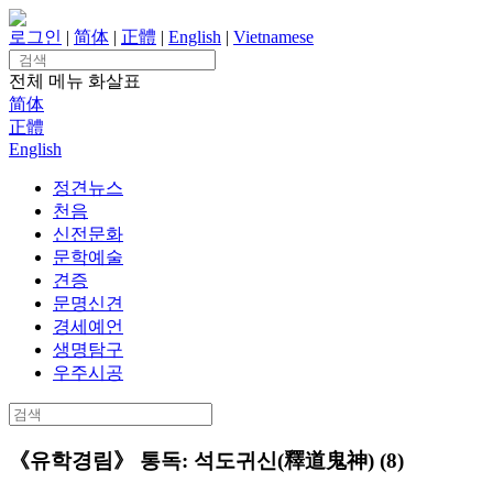
Skip
to
로그인
|
简体
|
正體
|
English
|
Vietnamese
content
Search
for:
전체 메뉴
화살표
简体
正體
English
정견뉴스
천음
신전문화
문학예술
견증
문명신견
경세예언
생명탐구
우주시공
Search
for:
《유학경림》 통독: 석도귀신(釋道鬼神) (8)