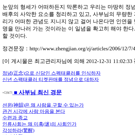
눈앞의 형세가 어떠하든지 막론하고 우리는 마땅히 정념
배후의 사악한 요소를 청리하고 있고, 사부님의 무량한
리가 어떠한 관념도 지니지 않고 걸어 나온다면 인연을 
명을 만나러 가는 것이라는 이 일념을 확고히 해야 한다
할 것이다.
정견문장：http://www.zhengjian.org/zj/articles/2006/12/7/
[이 게시물은 최고관리자님에 의해 2012-12-31 11:02:3
Previous
정념(正念)으로 신당인 스펙태큘러를 인식하자
글
Post:
Next
신년 스팩태큘러 티켓판매를 정념으로 대하자
내
Post:
■ 사부님 최신 경문
비
게
션윈(神韻)은 왜 사람을 구할 수 있는가
관건 시각에 사람 마음을 본다
이
수련과 종교
션
인류사회는 왜 미혹(迷)의 사회인가
각성하라(驚醒)