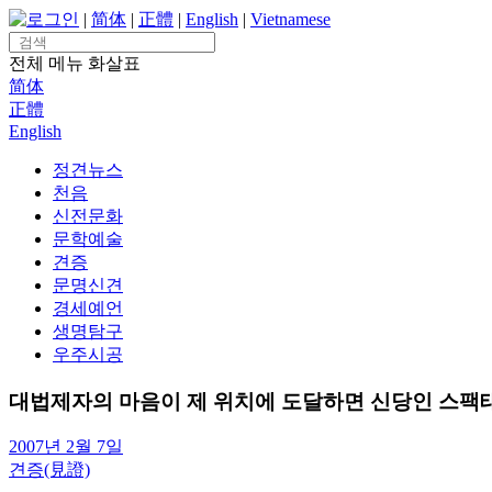
Skip
로그인
|
简体
|
正體
|
English
|
Vietnamese
to
Search
content
for:
전체 메뉴
화살표
简体
正體
English
정견뉴스
천음
신전문화
문학예술
견증
문명신견
경세예언
생명탐구
우주시공
대법제자의 마음이 제 위치에 도달하면 신당인 스팩태
2007년 2월 7일
견증(見證)