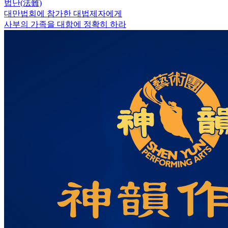
법난(法難)
대만법회에 참가한 대법제자에게
사부의 가족을 대함에 정확히 하라