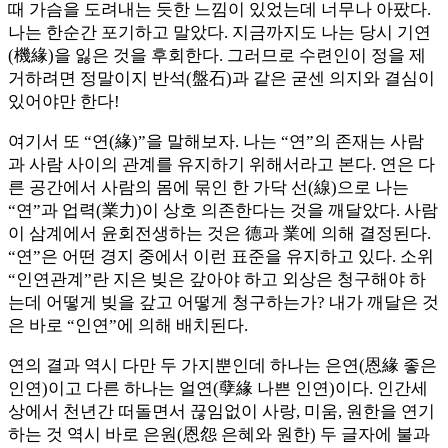
때 가슴을 도려내는 듯한 느낌이 있었는데 너무나 아팠다.
나는 한순간 포기하고 말았다. 지금까지도 나는 당시 기연
(機緣)을 잃은 것을 후회한다. 그러므로 수련인이 정을 제
거하려면 정말이지 반석(盤石)과 같은 굳센 의지와 결심이
있어야만 한다!
여기서 또 “연(緣)”을 말해보자. 나는 “연”의 존재는 사람
과 사람 사이의 관계를 유지하기 위해서라고 본다. 연은 다
른 공간에서 사람의 몸에 묶인 한 가닥 선(線)으로 나는
“연”과 업력(業力)이 상호 의존한다는 것을 깨달았다. 사람
이 삼계에서 윤회전생하는 것은 德과 業에 의해 결정된다.
“연”은 어떤 경지 중에서 이런 표준을 유지하고 있다. 소위
“인연관계”란 지은 빚은 갚아야 하고 외상은 청구해야 하
는데 어떻게 빚을 갚고 어떻게 청구하는가? 내가 깨달은 것
은 바로 “인연”에 의해 배치된다.
연의 결과 역시 다만 두 가지뿐인데 하나는 은연(恩緣 좋은
인연)이고 다른 하나는 얼연(孽緣 나쁜 인연)이다. 인간세
상에서 천년간 떠돌면서 끊임없이 사랑, 미움, 원한을 연기
하는 것 역시 바로 은원(恩怨 은혜와 원한) 두 글자에 불과