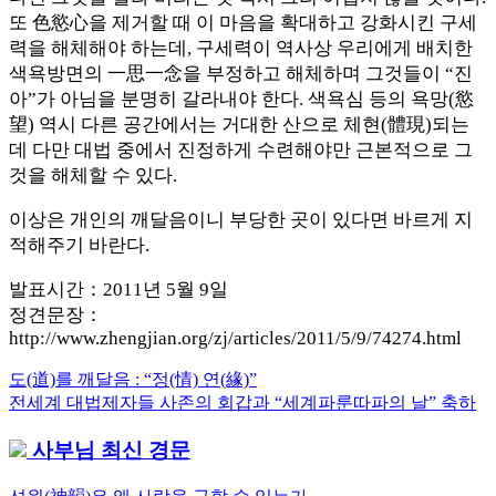
또 色慾心을 제거할 때 이 마음을 확대하고 강화시킨 구세
력을 해체해야 하는데, 구세력이 역사상 우리에게 배치한
색욕방면의 一思一念을 부정하고 해체하며 그것들이 “진
아”가 아님을 분명히 갈라내야 한다. 색욕심 등의 욕망(慾
望) 역시 다른 공간에서는 거대한 산으로 체현(體現)되는
데 다만 대법 중에서 진정하게 수련해야만 근본적으로 그
것을 해체할 수 있다.
이상은 개인의 깨달음이니 부당한 곳이 있다면 바르게 지
적해주기 바란다.
발표시간：2011년 5월 9일
정견문장：
http://www.zhengjian.org/zj/articles/2011/5/9/74274.html
Previous
도(道)를 깨달음 : “정(情) 연(緣)”
글
Post:
Next
전세계 대법제자들 사존의 회갑과 “세계파룬따파의 날” 축하
내
Post:
사부님 최신 경문
비
게