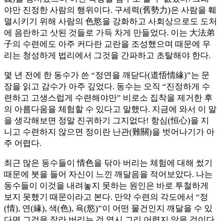
야만 진정한 사람의 행위이다. 구세력(舊勢力)은 사람을 훼
멸시키기 위해 사람의 色慾을 강화하고 사회상으로도 도처
에 음란하고 삿된 것들로 가득 차게 만들었다. 이는 大法弟
子의 수련에도 아주 커다란 교란을 조성했으며 때문에 우
리는 청성하게 법리에서 그것을 간파하고 초탈해야 한다.
몇 년 전에 한 동수가 쓴 “정연을 깨닫다(道悟情緣)”는 문
장을 읽고 감수가 아주 깊었다. 동수는 오직 “진정하게 수
련하고 고생스럽게 수련해야만” 비로소 집착을 제거한 후
의 아름다움을 체험할 수 있다고 말했다. 지금에 와서 이 말
을 생각해보면 정말 진귀하기 그지없다! 항심(恒心)을 지
니고 수련하지 않으면 정이란 난관(難關)을 벗어나기가 아
주 어렵다.
최근 많은 동수들이 情色을 닦아 버리는 체험에 대해 썼기
때문에 붓을 들어 자신이 느낀 깨달음을 적어보았다. 나는
동수들이 이것을 내려놓지 못하는 원인은 바로 투철하게
보지 못했기 때문이라고 본다. 만약 수련의 각도에서 “정
(情), 연(緣), 색(色), 욕(慾)”이 어떤 물건인지 깨달을 수 있
다면 그것을 잘라 버리는 것 역시 그리 어렵지 않을 것이다.