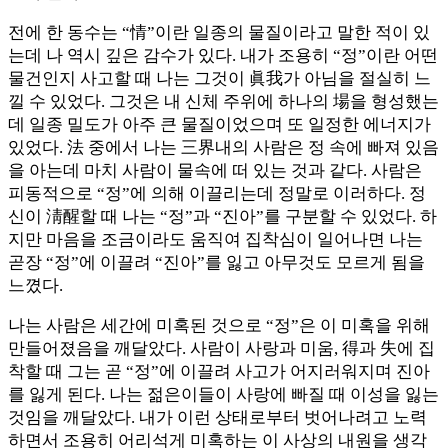
전에 한 동수는 “情”이란 일종의 물질이라고 말한 적이 있
는데 나 역시 깊은 감수가 있다. 내가 조용히 “정”이란 어떤
물건인지 사고할 때 나는 그것이 眞我가 아님을 절실히 느
낄 수 있었다. 그것은 내 신체 주위에 하나의 場을 형성했는
데 일종 밀도가 아주 큰 물질이었으며 또 일정한 에너지가
있었다. 法 중에서 나는 三界내의 사람은 정 속에 빠져 있음
을 아는데 마치 사람이 물속에 떠 있는 것과 같다. 사람은
피동적으로 “정”에 의해 이끌리는데 정말로 이러하다. 정
신이 淸醒할 때 나는 “정”과 “진아”를 구분할 수 있었다. 하
지만 마음을 조금이라도 움직여 집착심이 일어나면 나는
곧장 “정”에 이끌려 “진아”를 잃고 아무것도 모르게 됨을
느꼈다.
나는 사람은 세간에 미혹된 것으로 “정”은 이 미혹을 위해
만들어졌음을 깨달았다. 사람이 사랑과 미움, 得과 失에 집
착할 때 그는 곧 “정”에 이끌려 사고가 어지러워지며 진아
를 잃게 된다. 나는 젊은이들이 사랑에 빠질 때 이성을 잃는
것임을 깨달았다. 내가 이런 상태로부터 벗어나려고 노력
하면서 조용히 어리석게 미혹하는 이 사상의 내원을 생각