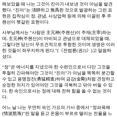
해보았을 때 나는 그것이 진아가 내보낸 것이 아님을 발견
했다. “진아”는 淸靜하고 無爲한 것으로 발광하는 그런 표
현은 집착심이 정, 관념, 사상업력 등에 의해 이끌린 후 주
왠선이 헷갈린 표현이다.
사부님께서는 “사람은 主元神(주왠선)이 주재(主宰)하는
데, 主元神(주왠선)이 마비되고 관념으로 대체되었을 때,
그렇다면 당신이 무조건적으로 투항한 것이며 생명은 이러
한 것들이 좌우지하게 된다.”(《전법륜(권2)》)고 말씀하
셨다.
“정”은 에너지를 지녔으며 한 수련인으로서 다만 그것을
투철히 간파해야만 그것이 “진아”가 아님을 똑똑히 분간할
수 있고 용맹정진(勇猛精進)하며 금강(金剛)처럼 견정하고
순정한 의지가 있어야만 그것을 극복하고 닦아 버릴 수 있
다. 한 속인으로서는 정에 대해 전혀 힘을 쓸 수 없는 것이
다.
어느 날 나는 우연히 속인 가요의 가사 중에서 “정파욕해
(情波慾海)”란 말을 듣고 온몸이 부르르 떨리는 전율을 느