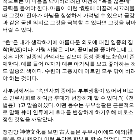
적으로는 이 마음을 닦아버리려면 여전히 “욕을 끊는데”
공력을 들여야 한다. 마음이 이런 情慾에 이끌려 시끄러울
때 그것이 진아가 아님을 청성하게 가려낼 수 있으며 금강
과 같은 굳센 의지로 그것을 극복할 수 있다면 그것을 닦아
버릴 수 있다.
“色”은 내가 생각하기에 아름다운 외모에 대한 일종의 집
착(執迷)이다. 가령 사람은 미녀, 꽃미남을 좋아하는데 그
것은 마치 일종의 관념과도 같으며 동성 중에도 好色이 존
재한다. 예를 들어 여자가 예쁜 아가씨를 보고 좋아하는 것
도 일종의 색이다. 수련이 고층차에 이르면 모두 닦아 버려
야 하는 것이다.
사부님께서는 “속인사회 중에는 부부생활이 있어서 비로
소 인류사회로 하여금 후대가 번창하게 할 수 있다.”(《전
법륜》)고 말씀하셨다. 어떤 동수는 부부생활은 근본적으
로 말해 神이 인류에게 후대를 번창하게 하기위해 비로소
정한 것임을 깨달았다.
정견망 神傳文化를 보면 古人들은 부부사이에도 예의(禮
義)를 중시했으며 이런 욕망을 함부로 할 수 없었다. 그래