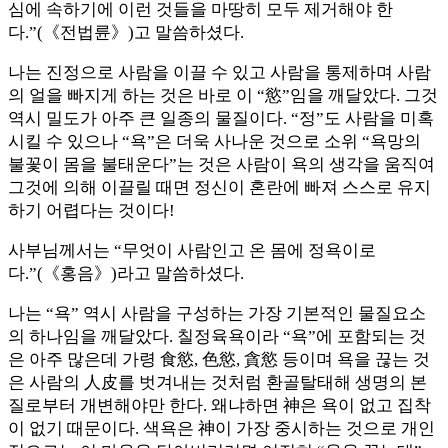
심에 속하기에 이런 것들을 마땅히 모두 제거해야 한
다.”(《전법륜》)고 말씀하셨다.
나는 진정으로 사람을 이끌 수 있고 사람을 통제하며 사람
의 얼을 빠지게 하는 것은 바로 이 “慾”임을 깨달았다. 그것
역시 밀도가 아주 큰 일종의 물질이다. “정”도 사람을 미혹
시킬 수 있으나 “욕”은 더욱 사나운 것으로 소위 “욕망의
불꽃이 몸을 불태운다”는 것은 사람이 욕의 생각을 움직여
그것에 의해 이끌릴 때면 정신이 혼란에 빠져 스스로 유지
하기 어렵다는 것이다!
사부님께서는 “무엇이 사람인고 온 몸에 정욕이로
다.”(《홍음》)라고 말씀하셨다.
나는 “욕” 역시 사람을 구성하는 가장 기본적인 물질요소
의 하나임을 깨달았다. 칠정육욕이라 “욕”에 포함되는 것
은 아주 많은데 가령 食慾, 色慾, 貪慾 등이며 욕을 끊는 것
은 사람의 人皮를 벗겨내는 것처럼 환골탈태해 생명의 본
질로부터 개변해야만 한다. 왜냐하면 神은 욕이 없고 집착
이 없기 때문이다. 색욕은 神이 가장 중시하는 것으로 개인