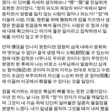
꼈다. 이 단어를 자세히 생각해보니 “情” “慾”을 진실하게
표현한 것이었다. “정의 파도와 욕망의 바다”속에서 발버
둥치면서 방향을 잃지 않는 사람이 얼마나 되는가? “정”에
이끌려 사랑, 미움, 원한을 위해 無知하게 업을 지으면서 생
명은 한걸음 한걸음씩 빠져 들어간다. 사람은 또 정과 사랑
에 대해 확고하다고 여기며 좋은 일이라고 집착하면서 일
체를 아끼지 않고 추구한다.
만약 佛法을 만나지 못한다면 영원히 삼계 내에서 윤회하
며 벗어날 수 없다! 결국 생명 역시 소훼(銷毁)될 수 있는바
정에 대한 집착은 너무나도 두려운 것이다! 정이 무엇인지
분명히 본 후에야 나는 비로소 사부님께서 말씀하신 삼계
는 험악(險惡)한 곳이며 이곳의 이치는 반대로 되었고 수련
인이 조금만 부주의하여 자신을 느슨히 하면 곧 정마(情魔)
에 이끌려 이곳에서 훼멸될 수 있다는 것을 알았다.
정을 제거하는 과정은 확실히 뼈를 깎는 듯한 고통이었다.
수년 전 어느 날 나는 문득 “정”이 진아가 아님을 깨달았으
며 그것이 내 가슴 위에 단단히 달라붙은 일종의 물질임을
분명히 느꼈다. 내가 일념을 움직여 그것을 떼어 내려 했을