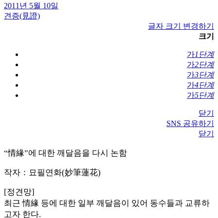
2011년 5월 10일
견증(見證)
글자 크기 변경하기
크기
가
1단계
가
2단계
가
3단계
가
4단계
가
5단계
닫기
SNS 공유하기
닫기
“情緣”에 대한 깨달음을 다시 논함
작자：묘필연화(妙筆蓮花)
[정견망]
최근 情緣 등에 대한 일부 깨달음이 있어 동수들과 교류하
고자 한다.