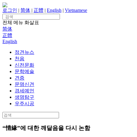
Skip
to
로그인
|
简体
|
正體
|
English
|
Vietnamese
content
Search
for:
전체 메뉴
화살표
简体
正體
English
정견뉴스
천음
신전문화
문학예술
견증
문명신견
경세예언
생명탐구
우주시공
Search
for:
“情緣”에 대한 깨달음을 다시 논함