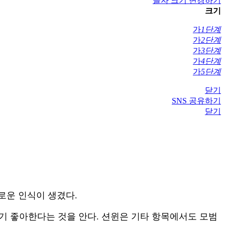
글자 크기 변경하기
크기
가
1단계
가
2단계
가
3단계
가
4단계
가
5단계
닫기
SNS 공유하기
닫기
로운 인식이 생겼다.
보기 좋아한다는 것을 안다. 션윈은 기타 항목에서도 모범