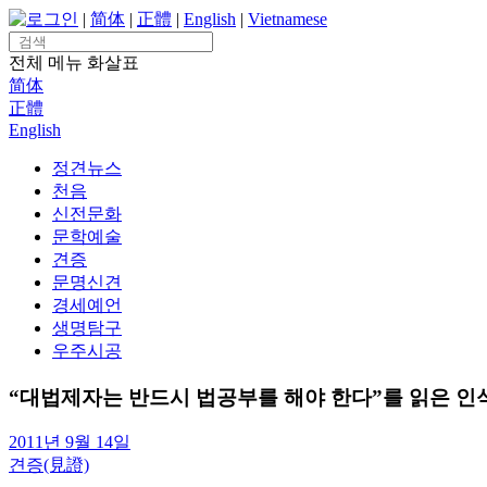
Skip
로그인
|
简体
|
正體
|
English
|
Vietnamese
to
Search
content
for:
전체 메뉴
화살표
简体
正體
English
정견뉴스
천음
신전문화
문학예술
견증
문명신견
경세예언
생명탐구
우주시공
“대법제자는 반드시 법공부를 해야 한다”를 읽은 인
2011년 9월 14일
견증(見證)