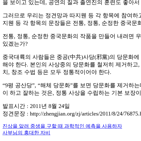
을 보이고 있는데, 공연의 질과 출연진의 훈련도 좋아서 
그러므로 우리는 정견망과 따지웬 등 각 항목에 참여하고
지웬 등 각 항목의 문장들은 전통, 정통, 순정한 중국문
전통, 정통, 순정한 중국문화의 작품을 만들어 내려면 
있겠는가?
중국대륙의 사람들은 중공(中共)사당(邪黨)의 당문화에 
해야 한다. 본인의 사상중의 당문화를 철저히 제거하고, 
치, 창조 수법 등은 모두 정통적이어야 한다.
“9평 공산당”, “해체 당문화”를 보면 당문화를 제거하는
이 하고 잘하는 것은, 정통 사상을 수립하는 기본 보장이
발표시간 : 2011년 8월 24일
정견문장 : http://zhengjian.org/zj/articles/2011/8/24/76875.
Previous
진상을 알려 중생을 구할 때 과학적인 예측을 사용하자
글
Post:
Next
사부님의 홍대한 자비
내
Post: