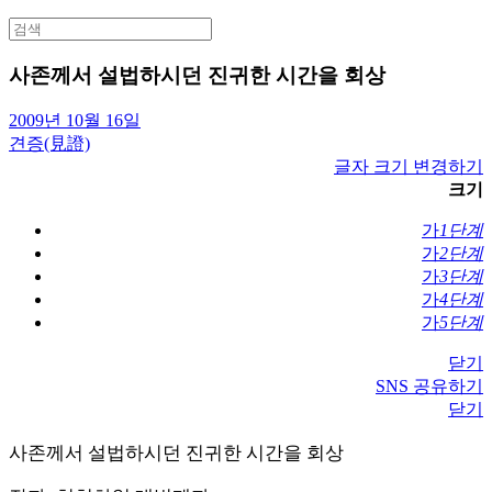
Search
for:
사존께서 설법하시던 진귀한 시간을 회상
2009년 10월 16일
견증(見證)
글자 크기 변경하기
크기
가
1단계
가
2단계
가
3단계
가
4단계
가
5단계
닫기
SNS 공유하기
닫기
사존께서 설법하시던 진귀한 시간을 회상