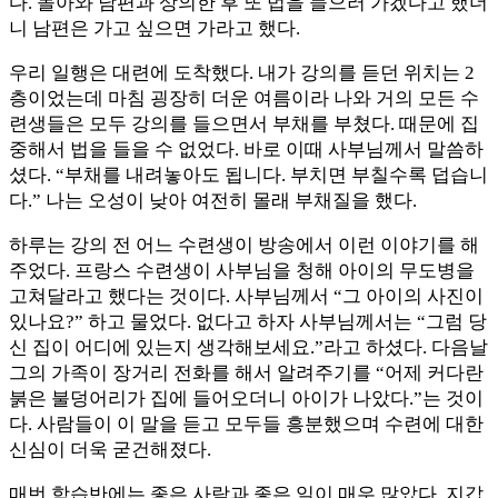
다. 돌아와 남편과 상의한 후 또 법을 들으러 가겠다고 했더
니 남편은 가고 싶으면 가라고 했다.
우리 일행은 대련에 도착했다. 내가 강의를 듣던 위치는 2
층이었는데 마침 굉장히 더운 여름이라 나와 거의 모든 수
련생들은 모두 강의를 들으면서 부채를 부쳤다. 때문에 집
중해서 법을 들을 수 없었다. 바로 이때 사부님께서 말씀하
셨다. “부채를 내려놓아도 됩니다. 부치면 부칠수록 덥습니
다.” 나는 오성이 낮아 여전히 몰래 부채질을 했다.
하루는 강의 전 어느 수련생이 방송에서 이런 이야기를 해
주었다. 프랑스 수련생이 사부님을 청해 아이의 무도병을
고쳐달라고 했다는 것이다. 사부님께서 “그 아이의 사진이
있나요?” 하고 물었다. 없다고 하자 사부님께서는 “그럼 당
신 집이 어디에 있는지 생각해보세요.”라고 하셨다. 다음날
그의 가족이 장거리 전화를 해서 알려주기를 “어제 커다란
붉은 불덩어리가 집에 들어오더니 아이가 나았다.”는 것이
다. 사람들이 이 말을 듣고 모두들 흥분했으며 수련에 대한
신심이 더욱 굳건해졌다.
매번 학습반에는 좋은 사람과 좋은 일이 매우 많았다. 지갑,