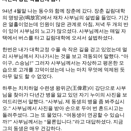
94년 4월말 나는 동수와 함께 장춘에 갔다. 장춘 길림대학
의 명방궁(鳴放宮)에서 재차 사부님의 설법을 들었다. 기간
은 열흘이었는데 인원이 많은 관계로 아침, 저녁 두 개의 반
이 있어 사부님의 노고가 많으셨다. 사부님께서는 매일 자
택에서 버스를 타고 길림대학에 오셔서 설법하셨다.
한번은 내가 대학교정 수풀 속 작은 길을 걷고 있었는데 멀
리 사부님께서 지나가시는 것을 보고 격동되어 말했다. “아
이구, 스승님!” 그러자 사부님께서는 자상하고 평온한 모
습으로 고개를 끄덕이셨는데 나는 마치 무엇에 억제된 듯
아무 말도 할 수 없었다.
하루는 치치하얼 수련생 왕위군(王偉君)이 강단으로 사부
님을 찾아가 다년간 병을 앓고 있던 자기 누이의 사진을 보
여드리면서 말했다. “사부님, 제 동생의 병을 좀 봐주십시
오.” 사부님께서 사진을 받아 손으로 두어 번 흔드시고는
돌려주셨다. 그는 또 물었다. “여동생이 연공할 수 있습니
까?” 사부님께서는 “물론입니다.”라고 대답하셨다. 지금
그의 동생은 매우 건강하다.