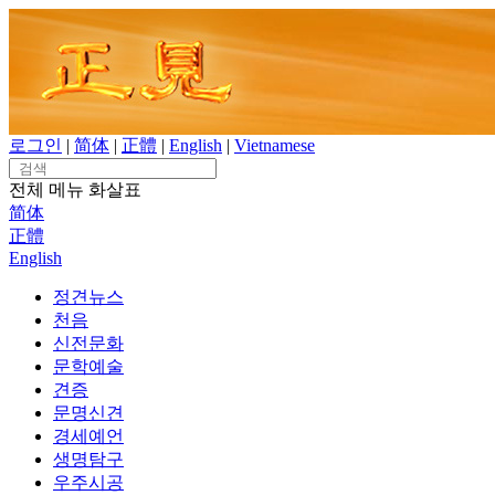
Skip
to
content
로그인
|
简体
|
正體
|
English
|
Vietnamese
Search
for:
전체 메뉴
화살표
简体
正體
English
정견뉴스
천음
신전문화
문학예술
견증
문명신견
경세예언
생명탐구
우주시공