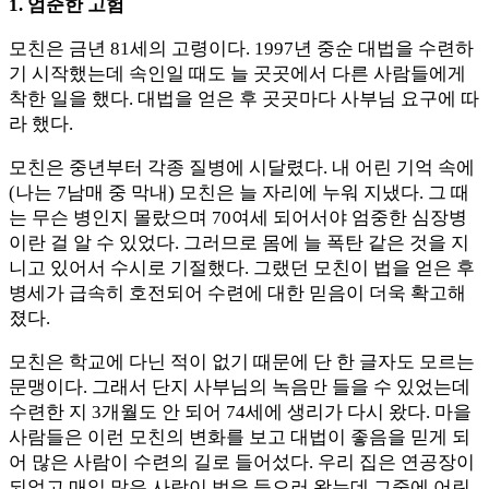
1. 엄준한 고험
모친은 금년 81세의 고령이다. 1997년 중순 대법을 수련하
기 시작했는데 속인일 때도 늘 곳곳에서 다른 사람들에게
착한 일을 했다. 대법을 얻은 후 곳곳마다 사부님 요구에 따
라 했다.
모친은 중년부터 각종 질병에 시달렸다. 내 어린 기억 속에
(나는 7남매 중 막내) 모친은 늘 자리에 누워 지냈다. 그 때
는 무슨 병인지 몰랐으며 70여세 되어서야 엄중한 심장병
이란 걸 알 수 있었다. 그러므로 몸에 늘 폭탄 같은 것을 지
니고 있어서 수시로 기절했다. 그랬던 모친이 법을 얻은 후
병세가 급속히 호전되어 수련에 대한 믿음이 더욱 확고해
졌다.
모친은 학교에 다닌 적이 없기 때문에 단 한 글자도 모르는
문맹이다. 그래서 단지 사부님의 녹음만 들을 수 있었는데
수련한 지 3개월도 안 되어 74세에 생리가 다시 왔다. 마을
사람들은 이런 모친의 변화를 보고 대법이 좋음을 믿게 되
어 많은 사람이 수련의 길로 들어섰다. 우리 집은 연공장이
되었고 매일 많은 사람이 법을 들으러 왔는데 그중에 어린