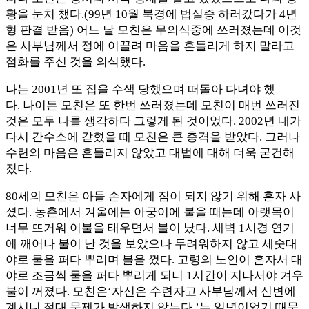
황을 눈치 챘다.(99년 10월 북경에 법실증 하러갔다가 4년
형 판결 받음) 어느 날 모친은 무의식중에 쓰러졌는데 이것
은 사부님께서 정에 이끌려 마음을 흔들리게 하지 말라고
점화를 주신 것을 의식했다.
나는 2001년 또 집을 수색 당했으며 떠돌아 다녀야 했
다. 나이든 모친은 또 한번 쓰러졌는데 모친이 매번 쓰러진
것은 모두 나를 생각하다 그렇게 된 것이었다. 2002년 내가
다시 간수소에 갇혔을 때 모친은 큰 충격을 받았다. 그러나
수련의 마음은 흔들리지 않았고 대법에 대해 더욱 굳건해
졌다.
80세의 모친은 아들 손자에게 짐이 되지 않기 위해 혼자 사
셨다. 농촌에서 겨울에는 아궁이에 불을 때는데 아랫목이
너무 뜨거워 이불을 태우면서 불이 났다. 새벽 1시경 연기
에 깨어나 불이 난 것을 보았으나 두려워하지 않고 세숫대
야로 물을 퍼다 뿌리며 불을 껐다. 고령의 노인이 혼자서 대
야로 조금씩 물을 퍼다 뿌리게 되니 1시간이 지나서야 겨우
불이 꺼졌다. 모친은‘자신은 수련자고 사부님께서 신변에
계시니 절대 문제가 발생하지 않는다.’는 일념이었기 때문