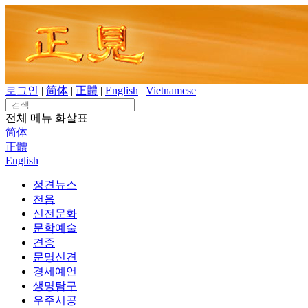
Skip
to
content
로그인
|
简体
|
正體
|
English
|
Vietnamese
Search
for:
전체 메뉴
화살표
简体
正體
English
정견뉴스
천음
신전문화
문학예술
견증
문명신견
경세예언
생명탐구
우주시공