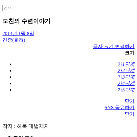
Search
for:
모친의 수련이야기
2013년 1월 8일
견증(見證)
글자 크기 변경하기
크기
가
1단계
가
2단계
가
3단계
가
4단계
가
5단계
닫기
SNS 공유하기
닫기
작자 : 하북 대법제자