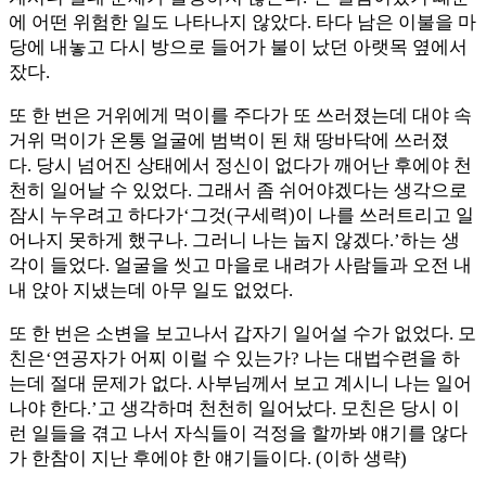
에 어떤 위험한 일도 나타나지 않았다. 타다 남은 이불을 마
당에 내놓고 다시 방으로 들어가 불이 났던 아랫목 옆에서
잤다.
또 한 번은 거위에게 먹이를 주다가 또 쓰러졌는데 대야 속
거위 먹이가 온통 얼굴에 범벅이 된 채 땅바닥에 쓰러졌
다. 당시 넘어진 상태에서 정신이 없다가 깨어난 후에야 천
천히 일어날 수 있었다. 그래서 좀 쉬어야겠다는 생각으로
잠시 누우려고 하다가‘그것(구세력)이 나를 쓰러트리고 일
어나지 못하게 했구나. 그러니 나는 눕지 않겠다.’하는 생
각이 들었다. 얼굴을 씻고 마을로 내려가 사람들과 오전 내
내 앉아 지냈는데 아무 일도 없었다.
또 한 번은 소변을 보고나서 갑자기 일어설 수가 없었다. 모
친은‘연공자가 어찌 이럴 수 있는가? 나는 대법수련을 하
는데 절대 문제가 없다. 사부님께서 보고 계시니 나는 일어
나야 한다.’고 생각하며 천천히 일어났다. 모친은 당시 이
런 일들을 겪고 나서 자식들이 걱정을 할까봐 얘기를 않다
가 한참이 지난 후에야 한 얘기들이다. (이하 생략)