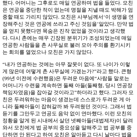
했다. 어머니는 그후로도 매일 연공하며 법을 들었다. 모친
은 연공을 중단한 적이 없는데 명절을 지낼 때도 박해가 엄
중할 때도 가리지 않았다. 모친은 사부님께서‘이 생명을 연
장해주신 것은 연공에 쓰라고 주신 것임을’알았다. 만약 법
을 얻지 못했다면 목숨은 진작 없었을 것이라고 생각했
다. 다시 촌에는 매우 긴장된 분위기가 조성되었는데 매일
연공한 사람들을 촌 사무실로 불러 모아 주의를 환기시키
는 회의를 열었으나 모친은 가지 않았다.
“내가 연공하는 것에는 아무 잘못이 없다. 또 나이가 이렇
게 많은데 어떻게 촌 사무실에 가겠는가?”라고 했다. 큰형
(99년 이전에 수련했음)은 두려운 마음에“사람들 말로는
어머니가 수련을 계속하면 둘째 아들(둘째형, 당시 연공장
책임자였음)을 잡아갈 것이라고”하더라고 했다. 그러자 모
친은 두려워하는 마음이 생겼는데 스스로가 두려운 게 아
니라 둘째아들이 잡혀갈까 봐 두려웠던 것이다. 그래서 법
듣기를 그만두고 연공도 음악 없이 연마했다. 이런 모친의
정황을 알게 된 시내에서 살던 넷째아들(대법제자)이 달려
와서 모친에게 법 공부의 중요성을 말해주고 법 공부를 중
단하면 안 된다고 하여 모친은 알아듣고 다시 날마다 법을