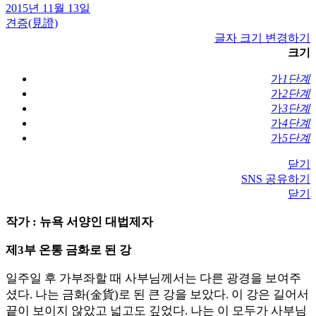
2015년 11월 13일
견증(見證)
글자 크기 변경하기
크기
가
1단계
가
2단계
가
3단계
가
4단계
가
5단계
닫기
SNS 공유하기
닫기
작가 : 뉴욕 서양인 대법제자
제3부 온통 금화로 된 강
일주일 후 가부좌할 때 사부님께서는 다른 광경을 보여주
셨다. 나는 금화(金貨)로 된 큰 강을 보았다. 이 강은 길어서
끝이 보이지 않았고 넓고도 깊었다. 나는 이 모두가 사부님