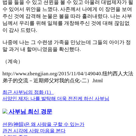
법을 들을 수 있고 션윈을 볼 수 있고 아울러 대법제자가 될
수 있어서 위안을 느꼈다. 사존께서 나에게 이 장면을 보여
주신 것에 감격해 눈물은 볼을 따라 흘러내렸다. 나는 사부
님께서 우리를 위해 일체를 개창해주신 것에 대해 끊임없
이 감사 드렸다.
나중에 나는 그 수련생 가족을 만났는데 그들의 아이가 정
말 과거 내 할머니였음을 확신했다.
（계속）
http://www.zhengjian.org/2015/11/04/149040.纽约西人大法
弟子的交流－近期师父对我的点化-二）.html
Previous
최근 사부님의 점화 (1）
글
Post:
Next
서양인 제자: 나를 발탁해 더욱 전진케 하신 사부님
내
Post:
사부님 최신 경문
비
게
션윈(神韻)은 왜 사람을 구할 수 있는가
관건 시각에 사람 마음을 본다
이