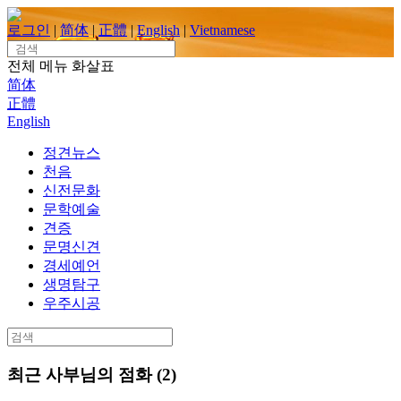
Skip
to
로그인
|
简体
|
正體
|
English
|
Vietnamese
content
Search
for:
전체 메뉴
화살표
简体
正體
English
정견뉴스
천음
신전문화
문학예술
견증
문명신견
경세예언
생명탐구
우주시공
Search
for:
최근 사부님의 점화 (2)