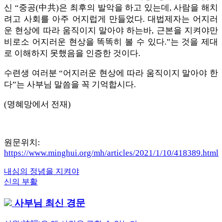
신 “중공(中共)은 최후의 발악을 하고 있는데, 사람을 해치
려고 사회를 아주 어지럽게 만들었다. 대법제자는 어지러
운 현상에 따라 움직이지 말아야 하는바, 근본을 지켜야만
비로소 어지러운 현상을 똑똑히 볼 수 있다.”는 것을 제대
로 이해하지 못했음을 인증한 것이다.
수련생 여러분 “어지러운 현상에 따라 움직이지 말아야 한
다”는 사부님 말씀을 꼭 기억합시다.
(명혜망에서 전재)
원문위치:
https://www.minghui.org/mh/articles/2021/1/10/418389.html
Previous
내심의 정념을 지켜야
글
Post:
Next
신의 부활
내
Post:
사부님 최신 경문
비
게