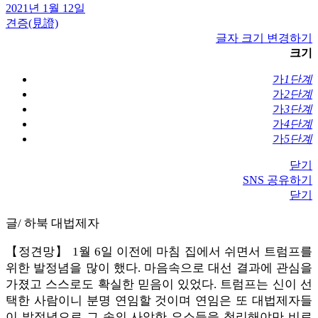
2021년 1월 12일
견증(見證)
글자 크기 변경하기
크기
가
1단계
가
2단계
가
3단계
가
4단계
가
5단계
닫기
SNS 공유하기
닫기
글/ 하북 대법제자
【정견망】 1월 6일 이전에 마침 집에서 쉬면서 트럼프를
위한 발정념을 많이 했다. 마음속으로 대선 결과에 관심을
가졌고 스스로도 확실한 믿음이 있었다. 트럼프는 신이 선
택한 사람이니 분명 연임할 것이며 연임은 또 대법제자들
이 발정념으로 그 속의 사악한 요소들을 청리해야만 비로