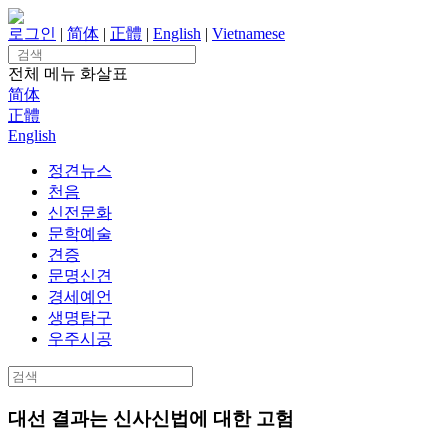
Skip
to
로그인
|
简体
|
正體
|
English
|
Vietnamese
content
Search
for:
전체 메뉴
화살표
简体
正體
English
정견뉴스
천음
신전문화
문학예술
견증
문명신견
경세예언
생명탐구
우주시공
Search
for:
대선 결과는 신사신법에 대한 고험