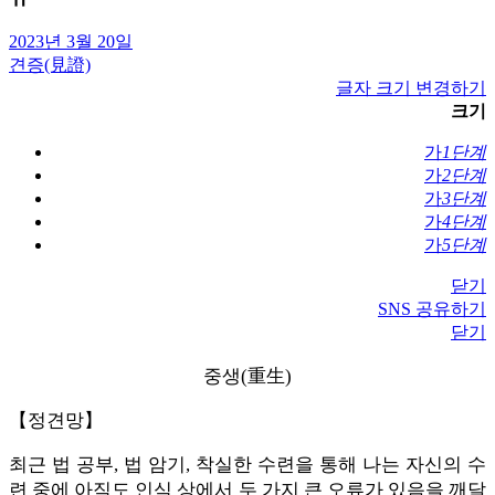
2023년 3월 20일
견증(見證)
글자 크기 변경하기
크기
가
1단계
가
2단계
가
3단계
가
4단계
가
5단계
닫기
SNS 공유하기
닫기
중생(重生)
【정견망】
최근 법 공부, 법 암기, 착실한 수련을 통해 나는 자신의 수
련 중에 아직도 인식 상에서 두 가지 큰 오류가 있음을 깨달