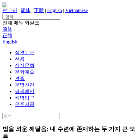
Skip
to
로그인
|
简体
|
正體
|
English
|
Vietnamese
content
Search
for:
전체 메뉴
화살표
简体
正體
English
정견뉴스
천음
신전문화
문학예술
견증
문명신견
경세예언
생명탐구
우주시공
Search
for:
법을 외운 깨달음: 내 수련에 존재하는 두 가지 큰 오
류