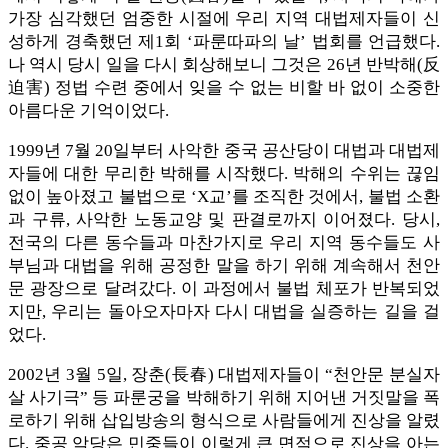
가장 심각했던 엄중한 시절에 우리 지역 대법제자들이 신
성하게 경축했던 제1회 ‘파룬따파의 날’ 법회를 언급했다.
나 역시 당시 일을 다시 회상해보니 그것은 26년 반박해(反
迫害) 정법 수련 중에서 잊을 수 없는 비할 바 없이 소중한
아름다운 기억이었다.
1999년 7월 20일부터 사악한 중국 공산당이 대법과 대법제
자들에 대한 무리한 박해를 시작했다. 박해의 수위는 끊임
없이 높아졌고 불법으로 ‘X교’를 조직한 것에서, 불법 소환
과 구류, 사악한 노동교양 및 판결로까지 이어졌다. 당시,
전국의 다른 동수들과 마찬가지로 우리 지역 동수들도 사
부님과 대법을 위해 공정한 말을 하기 위해 계속해서 천안
문 광장으로 달려갔다. 이 과정에서 불법 체포가 반복되었
지만, 우리는 돌아오자마자 다시 대법을 실증하는 길을 걸
었다.
2002년 3월 5일, 장춘(長春) 대법제자들이 “천안문 분실자
살 사기극” 등 파룬궁을 박해하기 위해 지어낸 거짓말을 폭
로하기 위해 삽입방송의 형식으로 사람들에게 진상을 알렸
다. 중공 악당은 민중들이 이렇게 큰 면적으로 진상을 아는