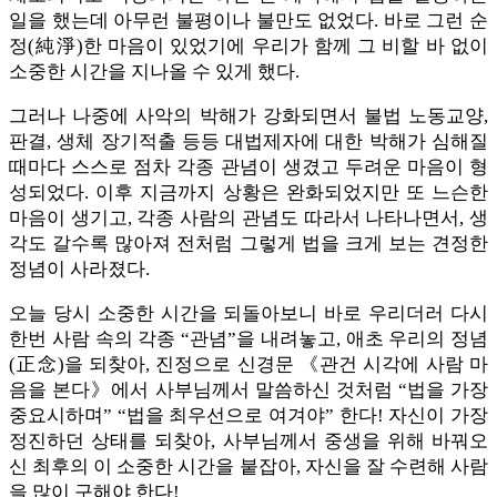
일을 했는데 아무런 불평이나 불만도 없었다. 바로 그런 순
정(純淨)한 마음이 있었기에 우리가 함께 그 비할 바 없이
소중한 시간을 지나올 수 있게 했다.
그러나 나중에 사악의 박해가 강화되면서 불법 노동교양,
판결, 생체 장기적출 등등 대법제자에 대한 박해가 심해질
때마다 스스로 점차 각종 관념이 생겼고 두려운 마음이 형
성되었다. 이후 지금까지 상황은 완화되었지만 또 느슨한
마음이 생기고, 각종 사람의 관념도 따라서 나타나면서, 생
각도 갈수록 많아져 전처럼 그렇게 법을 크게 보는 견정한
정념이 사라졌다.
오늘 당시 소중한 시간을 되돌아보니 바로 우리더러 다시
한번 사람 속의 각종 “관념”을 내려놓고, 애초 우리의 정념
(正念)을 되찾아, 진정으로 신경문 《관건 시각에 사람 마
음을 본다》에서 사부님께서 말씀하신 것처럼 “법을 가장
중요시하며” “법을 최우선으로 여겨야” 한다! 자신이 가장
정진하던 상태를 되찾아, 사부님께서 중생을 위해 바꿔오
신 최후의 이 소중한 시간을 붙잡아, 자신을 잘 수련해 사람
을 많이 구해야 한다!