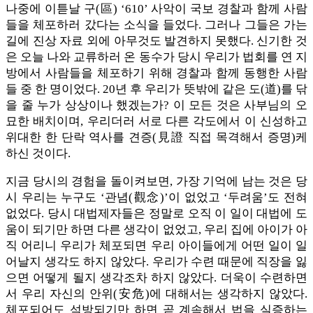
나중에 이튿날 구(區) ‘610’ 사악이 국보 경찰과 함께 사람
들을 체포하러 갔다는 소식을 들었다. 그러나 그들은 가는
길에 진상 자료 외에 아무것도 발견하지 못했다. 신기한 것
은 오늘 나와 교류하러 온 동수가 당시 우리가 법회를 연 지
방에서 사람들을 체포하기 위해 경찰과 함께 동행한 사람
들 중 한 명이었다. 20년 후 우리가 뜻밖에 같은 도(道)를 닦
을 줄 누가 상상이나 했겠는가? 이 모든 것은 사부님의 오
묘한 배치이며, 우리더러 서로 다른 각도에서 이 신성하고
위대한 한 단락 역사를 견증(見證 직접 목격해서 증명)케
하신 것이다.
지금 당시의 경험을 돌이켜보면, 가장 기억에 남는 것은 당
시 우리는 누구도 ‘관념(觀念)’이 없었고 ‘두려움’도 전혀
없었다. 당시 대법제자들은 정말로 오직 이 일이 대법에 도
움이 되기만 하면 다른 생각이 없었고, 우리 집에 아이가 아
직 어리니 우리가 체포되면 우리 아이들에게 어떤 일이 일
어날지 생각도 하지 않았다. 우리가 수련 때문에 직장을 잃
으면 어떻게 될지 생각조차 하지 않았다. 더욱이 수련하면
서 우리 자신의 안위(安危)에 대해서는 생각하지 않았다.
체포되어도 석방되기만 하면 곧 계속해서 법을 실증하는