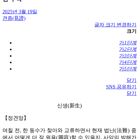
2025년 3월 19일
견증(見證)
글자 크기 변경하기
크기
가
1단계
가
2단계
가
3단계
가
4단계
가
5단계
닫기
SNS 공유하기
닫기
신생(新生)
【정견망】
며칠 전, 한 동수가 찾아와 교류하면서 현재 법난(法難) 중
에서 어떻게 더 잘 원용(圓容)할 수 있을지, 사악의 박해가