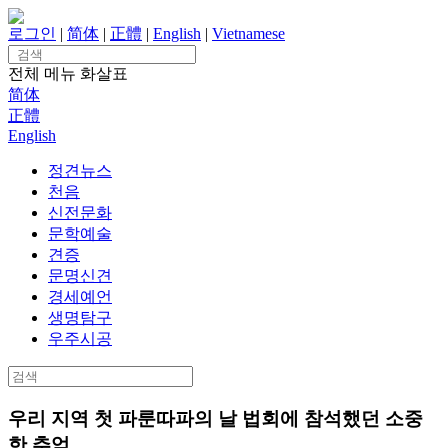
Skip
to
로그인
|
简体
|
正體
|
English
|
Vietnamese
content
Search
for:
전체 메뉴
화살표
简体
正體
English
정견뉴스
천음
신전문화
문학예술
견증
문명신견
경세예언
생명탐구
우주시공
Search
for:
우리 지역 첫 파룬따파의 날 법회에 참석했던 소중
한 추억