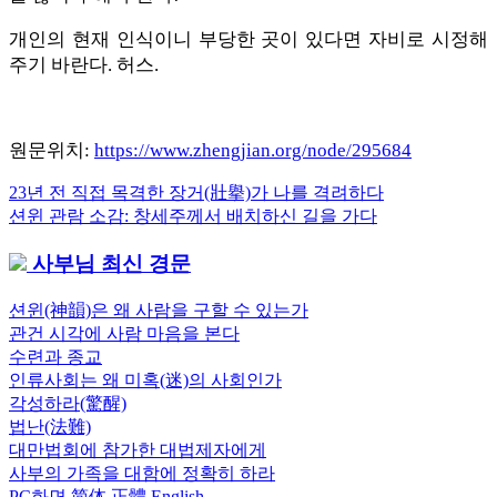
개인의 현재 인식이니 부당한 곳이 있다면 자비로 시정해
주기 바란다. 허스.
원문위치:
https://www.zhengjian.org/node/295684
Previous
23년 전 직접 목격한 장거(壯擧)가 나를 격려하다
글
Post:
Next
션윈 관람 소감: 창세주께서 배치하신 길을 가다
내
Post:
사부님 최신 경문
비
게
션윈(神韻)은 왜 사람을 구할 수 있는가
관건 시각에 사람 마음을 본다
이
수련과 종교
션
인류사회는 왜 미혹(迷)의 사회인가
각성하라(驚醒)
법난(法難)
대만법회에 참가한 대법제자에게
사부의 가족을 대함에 정확히 하라
PC화면
简体
正體
English