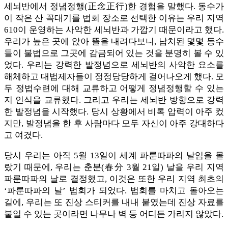
세뇌반에서 정념정행(正念正行)한 경험을 말했다. 동수가
이 작은 산 꼭대기를 법회 장소로 선택한 이유는 우리 지역
610이 운영하는 사악한 세뇌반과 가깝기 때문이라고 했다.
우리가 높은 곳에 앉아 뜰을 내려다보니, 납치된 몇몇 동수
들이 불법으로 그곳에 감금되어 있는 것을 분명히 볼 수 있
었다. 우리는 강력한 발정념으로 세뇌반의 사악한 요소를
해체하고 대법제자들이 정정당당하게 걸어나오게 했다. 모
두 정법수련에 대해 교류하고 어떻게 정념정행할 수 있는
지 인식을 교류했다. 그리고 우리는 세뇌반 방향으로 강력
한 발정념을 시작했다. 당시 상황에서 비록 압력이 아주 컸
지만, 발정념을 한 후 사람마다 모두 자신이 아주 강대하다
고 여겼다.
당시 우리는 아직 5월 13일이 세계 파룬따파의 날임을 몰
랐기 때문에, 우리는 춘분(春分 3월 21일) 날을 우리 지역
파룬따파의 날로 결정했고, 이것은 또한 우리 지역 최초의
‘파룬따파의 날’ 법회가 되었다. 법회를 마치고 돌아오는
길에, 우리는 또 진상 스티커를 내내 붙였는데 진상 자료를
붙일 수 있는 곳이라면 나무나 벽 등 어디든 가리지 않았다.