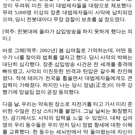
것이 두려워 미친 듯이 대법제자들을 대량으로 체포했다.
무려 5,000명 이상의 장춘 대법제자들이 사악에 납치되었
으며, 당시 전봇대마다 무장 경찰이 보초를 설 정도였다.
[역주: 전봇대에 올라가 삽입방송을 하지 못하게 했다는 의
미.]
바로 그해[역주: 2002년] 봄 십며칠로 기억하는데, 어떤 동
수가 나를 찾아와 법회를 열자고 했다. 당시 사악의 박해는
대단히 심각했다. 장춘 삽입방송 사건은 전 세계를 충격에
빠뜨렸고, 사악의 미친듯한 반격과 탄압은 갈수록 잔인해
졌다. 적색 테러가 전국을 휩쓸면서 대법제자들에게도 큰
압력이 가해졌다. 하지만 나는 당시 정념(正念)이 아주 강
했기에 망설임 없이 곧장 동의했다.
다음 날, 우리는 약속된 장소로 자전거를 타고 가서 미리 준
비한 수많은 진상 스티커를 붙였다. 그날 날씨는 화창했지
만, 공기에서도 사악의 압력을 느낄 수 있었다. 대략 십여
명의 우리 동수들은 우리 먼저 당시 정법 형세에 대한 이해
를 교류했다. 한 동수는 세뇌반에서 막 돌아왔는데 자신이