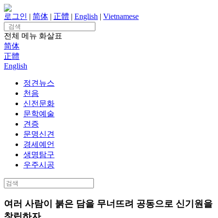
Skip
to
로그인
|
简体
|
正體
|
English
|
Vietnamese
content
Search
for:
전체 메뉴
화살표
简体
正體
English
정견뉴스
천음
신전문화
문학예술
견증
문명신견
경세예언
생명탐구
우주시공
Search
for:
여러 사람이 붉은 담을 무너뜨려 공동으로 신기원을
창립하자