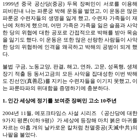
1999년 중국 공산당(중공) 두목 장쩌민이 서로를 이용해
피비린내 나는 파룬궁 박해 운동을 벌였고, 이 운동은 많은
파룬궁 수련자들의 생명을 잃게 했고, 수련자 가족들이 재
난에 처하게 했으며, 어떤 가족은 가족을 잃은 슬픔과 사악
한 당의 위협에 대한 공포로 간접적으로 박해를 받아 목숨
을 잃기도 했다. 이 운동은 또한 많은 선량한 사람들이 사악
한 당의 위협하에 인격을 왜곡하고 박해의 공범이 되게 했
다.
불법 구금, 노동교양, 판결, 해고, 연좌, 고문, 성폭행, 생체
장기 적출 등 동서고금의 모든 사악을 집대성한 이번 박해
도 진선인(真善忍)를 지키는 수련자들을 이기지 못했고, 이
는 파룬따파의 위대함을 증명하기에 충분하다.
1. 인간 세상에 정기를 보여준 장쩌민 고소 10주년
2004년 11월, 에포크타임스 사설 시리즈 《공산당에 대한
9가지 평론(이하 9평)》가 세상에 등장해 마치 붉은 마귀를
자르는 아홉 개의 날카로운 칼처럼 천멸중공(天滅中共)의
나팔을 불었다.