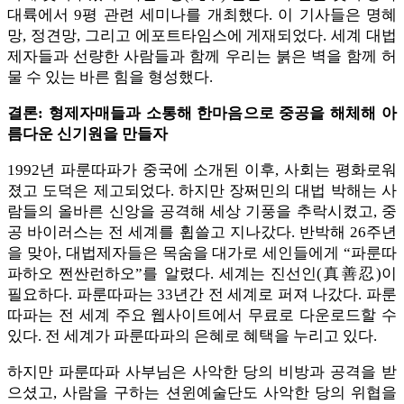
대륙에서 9평 관련 세미나를 개최했다. 이 기사들은 명혜
망, 정견망, 그리고 에포트타임스에 게재되었다. 세계 대법
제자들과 선량한 사람들과 함께 우리는 붉은 벽을 함께 허
물 수 있는 바른 힘을 형성했다.
결론: 형제자매들과 소통해 한마음으로 중공을 해체해 아
름다운 신기원을 만들자
1992년 파룬따파가 중국에 소개된 이후, 사회는 평화로워
졌고 도덕은 제고되었다. 하지만 장쩌민의 대법 박해는 사
람들의 올바른 신앙을 공격해 세상 기풍을 추락시켰고, 중
공 바이러스는 전 세계를 휩쓸고 지나갔다. 반박해 26주년
을 맞아, 대법제자들은 목숨을 대가로 세인들에게 “파룬따
파하오 쩐싼런하오”를 알렸다. 세계는 진선인(真善忍)이
필요하다. 파룬따파는 33년간 전 세계로 퍼져 나갔다. 파룬
따파는 전 세계 주요 웹사이트에서 무료로 다운로드할 수
있다. 전 세계가 파룬따파의 은혜로 혜택을 누리고 있다.
하지만 파룬따파 사부님은 사악한 당의 비방과 공격을 받
으셨고, 사람을 구하는 션윈예술단도 사악한 당의 위협을