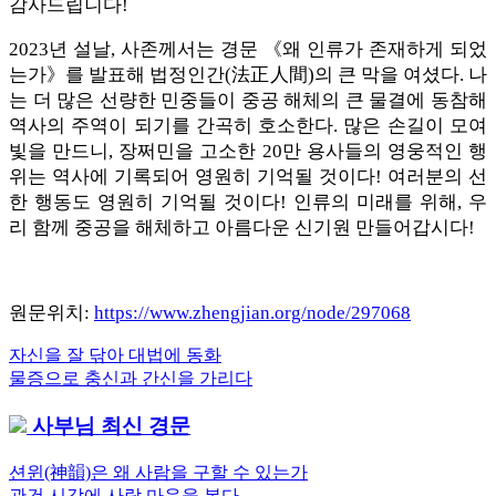
감사드립니다!
2023년 설날, 사존께서는 경문 《왜 인류가 존재하게 되었
는가》를 발표해 법정인간(法正人間)의 큰 막을 여셨다. 나
는 더 많은 선량한 민중들이 중공 해체의 큰 물결에 동참해
역사의 주역이 되기를 간곡히 호소한다. 많은 손길이 모여
빛을 만드니, 장쩌민을 고소한 20만 용사들의 영웅적인 행
위는 역사에 기록되어 영원히 기억될 것이다! 여러분의 선
한 행동도 영원히 기억될 것이다! 인류의 미래를 위해, 우
리 함께 중공을 해체하고 아름다운 신기원 만들어갑시다!
원문위치:
https://www.zhengjian.org/node/297068
Previous
자신을 잘 닦아 대법에 동화
글
Post:
Next
물증으로 충신과 간신을 가리다
내
Post:
사부님 최신 경문
비
게
션윈(神韻)은 왜 사람을 구할 수 있는가
관건 시각에 사람 마음을 본다