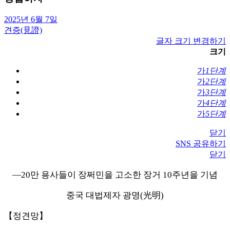
2025년 6월 7일
견증(見證)
글자 크기 변경하기
크기
가
1단계
가
2단계
가
3단계
가
4단계
가
5단계
닫기
SNS 공유하기
닫기
—20만 용사들이 장쩌민을 고소한 장거 10주년을 기념
중국 대법제자 광명(光明)
【정견망】