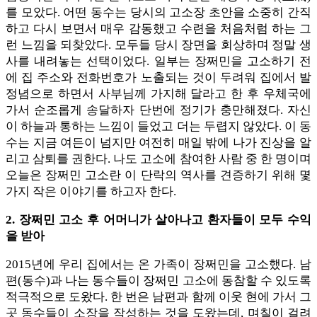
를 모았다. 어떤 동수는 당시의 고소장 초안을 소중히 간직
하고 다시 보면서 매우 감동했고 수련을 처음처럼 하는 그
런 느낌을 되찾았다. 모두들 당시 장면을 회상하며 정말 생
사를 내려놓는 선택이었다. 일부는 장쩌민을 고소하기 전
에 집 주소와 전화번호가 노출되는 것이 두려워 집에서 발
정념으로 하면서 사부님께 가지해 달라고 한 후 우체국에
가서 순조롭게 송달하자 단번에 정기가 충만해졌다. 자신
이 하늘과 통하는 느낌이 들었고 더는 두렵지 않았다. 이 동
수는 지금 여든이 넘지만 여전히 매일 밖에 나가 진상을 알
리고 삼퇴를 권한다. 나도 고소에 참여한 사람 중 한 명이며
오늘은 장쩌민 고소란 이 단락의 역사를 견증하기 위해 몇
가지 작은 이야기를 하고자 한다.
2. 장쩌민 고소 후 어머니가 살아나고 환자들이 모두 수익
을 받아
2015년에 우리 집에서는 온 가족이 장쩌민을 고소했다. 남
편(동수)과 나는 동수들이 장쩌민 고소에 동참할 수 있도록
적극적으로 도왔다. 한 번은 남편과 함께 이웃 현에 가서 그
곳 동수들이 소장을 작성하는 것을 도왔는데, 며칠이 걸려