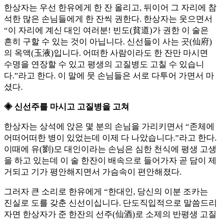
한상자는 우선 한유에게 한 잔 올리고, 뒤이어 그 자리에 참
석한 많은 손님들에게 한 잔씩 권한다. 한상자는 웃으면서
“이 자리에 계신 대인 여러분! 빈도(貧道)가 권한 이 술은
흔히 구할 수 있는 것이 아닙니다. 신선들이 사는 곳(仙府)
의 옥액(玉液)입니다. 어떠한 사람이라도 한 잔만 마시면
수명을 연장할 수 있고 평생의 고질병도 고칠 수 있습니
다.”라고 한다. 이 말에 뭇 손님들은 서로 다투어 가면서 마
셨다.
◈ 신선주를 마시고 고질병을 고쳐
한상자는 상석에 앉은 몇 분의 손님을 가리키면서 “존체에
어떠어떠한 병이 있었는데 이제 다 나았습니다.”라고 한다.
이때에 유(劉)모 대인이라는 손님은 심한 천식에 평생 고생
을 하고 있는데 이 술 한잔이 배속으로 들어가자 곧 담이 제
거되고 기가 평안해지면서 가슴속이 편안해졌다.
그러자 큰 소리로 한유에게 “한대인, 당신의 이분 조카는
진실로 도를 갖춘 신선이십니다. 단도직입적으로 말씀드리
자면 한상자가 준 한잔의 선주(仙酒)로 소제의 반평생 고질