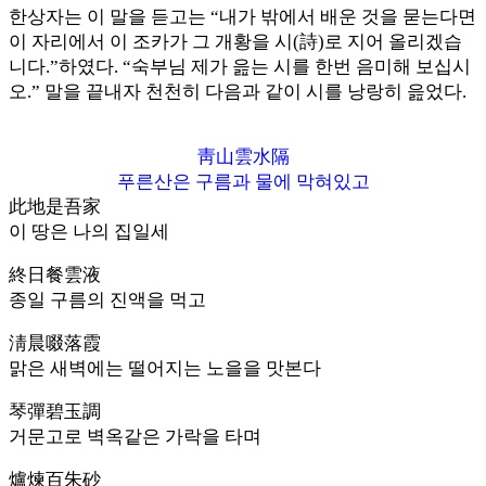
한상자는 이 말을 듣고는 “내가 밖에서 배운 것을 묻는다면
이 자리에서 이 조카가 그 개황을 시(詩)로 지어 올리겠습
니다.”하였다. “숙부님 제가 읊는 시를 한번 음미해 보십시
오.” 말을 끝내자 천천히 다음과 같이 시를 낭랑히 읊었다.
靑山雲水隔
푸른산은 구름과 물에 막혀있고
此地是吾家
이 땅은 나의 집일세
終日餐雲液
종일 구름의 진액을 먹고
淸晨啜落霞
맑은 새벽에는 떨어지는 노을을 맛본다
琴彈碧玉調
거문고로 벽옥같은 가락을 타며
爐煉百朱砂