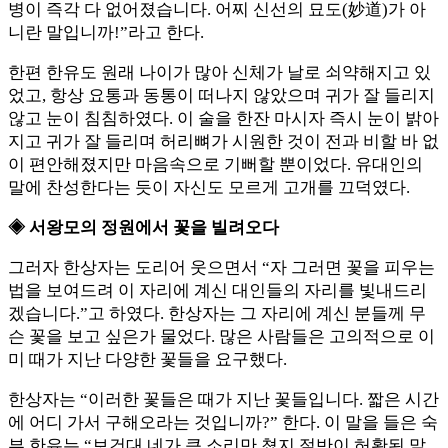
병이 즉각 다 없어졌습니다. 어찌 신선의 묘도(妙道)가 아
니란 말입니까!”라고 한다.
한편 한유도 원래 나이가 많아 신체가 날로 쇠약해지고 있
었고, 항상 요통과 동통이 떠나지 않았으며 귀가 잘 들리지
않고 눈이 침침하였다. 이 술을 한잔 마시자 즉시 눈이 밝아
지고 귀가 잘 들리며 허리뼈가 시원한 것이 전과 비할 바 없
이 편안해졌지만 마음속으로 기뻐할 뿐이었다. 유대인의
말에 찬성한다는 듯이 자신도 모르게 고개를 끄덕였다.
◈ 서왕모의 정원에서 꽃을 빌려오다
그러자 한상자는 도리어 웃으면서 “자 그러면 꽃을 피우는
법을 보여드려 이 자리에 계신 대인들의 자리를 빛내드리
겠습니다.”고 하였다. 한상자는 그 자리에 계신 분들께 무
슨 꽃을 보고 싶은가 물었다. 많은 사람들은 고의적으로 이
미 때가 지난 다양한 꽃들을 요구했다.
한상자는 “이러한 꽃들은 때가 지난 꽃들입니다. 짧은 시간
에 어디 가서 구해오라는 것입니까?” 한다. 이 말을 들은 숙
부 한유는 “보건대 네가 큰 소리만 쳤지 절반이 허황된 말