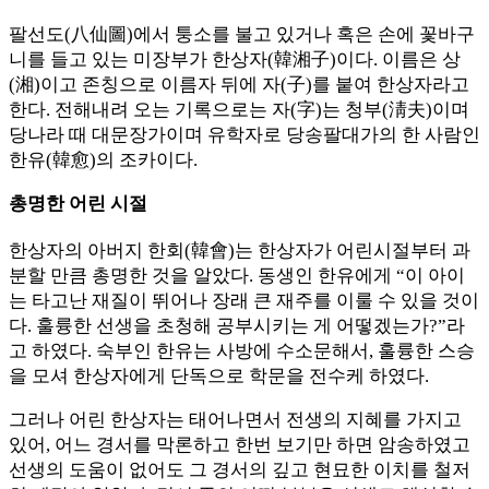
팔선도(八仙圖)에서 퉁소를 불고 있거나 혹은 손에 꽃바구
니를 들고 있는 미장부가 한상자(韓湘子)이다. 이름은 상
(湘)이고 존칭으로 이름자 뒤에 자(子)를 붙여 한상자라고
한다. 전해내려 오는 기록으로는 자(字)는 청부(淸夫)이며
당나라 때 대문장가이며 유학자로 당송팔대가의 한 사람인
한유(韓愈)의 조카이다.
총명한 어린 시절
한상자의 아버지 한회(韓會)는 한상자가 어린시절부터 과
분할 만큼 총명한 것을 알았다. 동생인 한유에게 “이 아이
는 타고난 재질이 뛰어나 장래 큰 재주를 이룰 수 있을 것이
다. 훌륭한 선생을 초청해 공부시키는 게 어떻겠는가?”라
고 하였다. 숙부인 한유는 사방에 수소문해서, 훌륭한 스승
을 모셔 한상자에게 단독으로 학문을 전수케 하였다.
그러나 어린 한상자는 태어나면서 전생의 지혜를 가지고
있어, 어느 경서를 막론하고 한번 보기만 하면 암송하였고
선생의 도움이 없어도 그 경서의 깊고 현묘한 이치를 철저