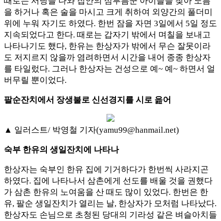
때로는 서당을 나와 집안의 심부름꾼 아이들을 찾아 노름
을 하거나 혹은 술을 마시고 크게 취하여 외양간의 풀더미
위에 누워 자기도 하였다. 한번 잠을 자면 3일에서 5일 정도
지속되었다고 한다. 때로는 갑자기 밖에서 며칠을 보내고
나타나기도 했다, 한유는 한상자가 밖에서 무슨 잘못이라
도 저지르지 않을까 염려하면서 시간을 내어 종종 한상자
를 타일렀다. 그러나 한상자는 건성으로 예~ 예~ 하면서 얼
버무릴 뿐이었다.
팔순잔치에서 장생불로 신선경지를 시로 읊어
▲ 일러스트/ 박영철 기자(yamu99@hanmail.net)
숙부 한유의 생일잔치에 나타나
한상자는 숙부인 한유 집에 기거하다가 한번씩 사라지곤
하였다. 집에 나타나서 삼촌에게 선도를 배울 것을 권했다
가 삼촌 한유의 노여움을 산 때도 많이 있었다. 한번은 한
유, 팔순 생일잔치가 열리는 날, 한상자가 모처럼 나타났다.
한상자도 손님으로 초청된 당대의 기라성 같은 벼슬아치들