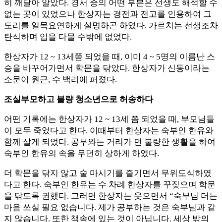
히 깨달아 알았다. 경서 중의 어떤 부분은 선생도 해석할 수
없는 곳이 있었으나 한상자는 경전과 전고를 인용하여 그
도리를 일목요연하게 설명하곤 하였다. 가르치는 선생조차
탄식하며 입을 다물 수밖에 없었다.
한상자가 12 ~ 13세쯤 되었을 때, 이미 4 ~ 5명의 이름난 스
승을 바꾸어가면서 학문을 닦았다. 한상자가 신동이라는
소문이 원근, 수 백리에 퍼졌다.
조실부모하고 불량 청소년으로 허송하다
어떤 기록에는 한상자가 12 ~ 13세 쯤 되었을 때, 부모님들
이 모두 죽었다고 한다. 이때부터 한상자는 숙부인 한유와
함께 살게 되었다. 공부와는 거리가 먼 불량한 생활을 하여
숙부인 한유의 속을 무던히 상하게 하였다.
더 학문을 닦지 않고 술 마시기를 즐기면서 무위도식하였
다고 한다. 숙부인 한유는 수 차례 한상자를 꾸짖으며 학문
을 닦도록 권했다. 그러면 한상자는 웃으면서 “숙부님 더는
마음 쓰실 필요 없습니다. 제가 공부하는 것은 숙부님과 같
지 않습니다. 또한 책속에 있는 것이 아닙니다. 세상 밖의