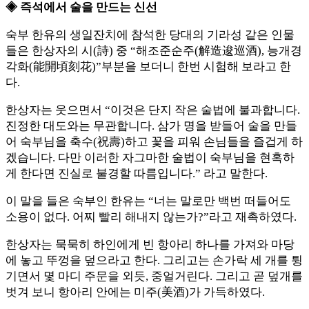
◈ 즉석에서 술을 만드는 신선
숙부 한유의 생일잔치에 참석한 당대의 기라성 같은 인물
들은 한상자의 시(詩) 중 “해조준순주(解造逡巡酒), 능개경
각화(能開頃刻花)”부분을 보더니 한번 시험해 보라고 한
다.
한상자는 웃으면서 “이것은 단지 작은 술법에 불과합니다.
진정한 대도와는 무관합니다. 삼가 명을 받들어 술을 만들
어 숙부님을 축수(祝壽)하고 꽃을 피워 손님들을 즐겁게 하
겠습니다. 다만 이러한 자그마한 술법이 숙부님을 현혹하
게 한다면 진실로 불경할 따름입니다.” 라고 말한다.
이 말을 들은 숙부인 한유는 “너는 말로만 백번 떠들어도
소용이 없다. 어찌 빨리 해내지 않는가?”라고 재촉하였다.
한상자는 묵묵히 하인에게 빈 항아리 하나를 가져와 마당
에 놓고 뚜껑을 덮으라고 한다. 그리고는 손가락 세 개를 튕
기면서 몇 마디 주문을 외듯, 중얼거린다. 그리고 곧 덮개를
벗겨 보니 항아리 안에는 미주(美酒)가 가득하였다.