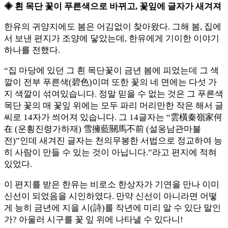
◈ 흰 목단 꽃이 푸른색으로 바뀌고, 꽃잎에 글자가 새겨져
한유의 귀양지에도 봄은 어김없이 찾아왔다. 그해 봄, 집에
서 보낸 편지가 조양에 닿았는데, 한유에게 기이한 이야기
하나를 전했다.
“집 마당에 있던 그 흰 목단꽃이 금년 봄에 피었는데 그 색
깔이 전부 푸른색(碧色)이며 또한 꽃의 네 면에는 다섯 가
지 색깔이 섞여있습니다. 정말 믿을 수 없는 것은 그 푸른색
목단 꽃의 매 꽃잎 위에는 모두 파리 머리만한 작은 해서 글
씨로 14자가 씌어져 있습니다. 그 14글자는 “雲橫秦嶺家何
在 (운횡진령가하재) 雪擁藍關馬不前 (설옹남관마불
전)”인데 새겨진 글자는 천의무봉한 서법으로 정교하여 능
히 사람이 만들 수 있는 것이 아닙니다.”라고 편지에 적혀
있었다.
이 편지를 받은 한유는 비로소 한상자가 기연을 만나 이미
신선이 되었음을 시인하였다. 만약 신선이 아니라면 어떻
게 능히 금년에 지을 시(詩)를 작년에 미리 알 수 있단 말인
가? 아울러 시구를 꽃 잎 위에 나타낼 수 있다니!