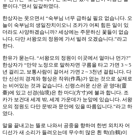
뿐이다.”면서 일갈하였다.
한상자는 웃으면서 “숙부님 너무 급하실 필요 없습니다. 오
늘이 숙부님의 생일잔치이오니 조카가 어찌 힘든 일이 있
더라도 사양하겠습니까? 세상에는 주문하신 꽃들이 없습
니다. 다만 서왕모의 정원에 가서 빌려 오겠습니다.”라고
한다.
한유가 묻는다. “서왕모의 정원이 이곳에서 얼마나 먼가?”
한상자가 “만약 노정으로 말하자면 구름을 타고 가면 3 ~ 5
년 걸리고, 보통사람이 걸어서 가면 2 ~ 3천년 걸립니다. 다
만 신선의 경계와 형상은 작위(作爲)가 없는 것으로 실제로
는 비어있는 것과 같습니다. 신령스러운 산은 곧 영대(靈
臺)에 있고 선경(仙境)은 한 마디(方寸)에 불과 합니다. 조
카가 보건대 세계 밖, 세계 가운데가 눈앞에 있습니다. 서왕
모의 정원도 다만 문밖과 문안에 있을 따름입니다.”라고 하
였다.
말을 끝내고는 뜰로 나와서 공중을 향하여 한번 외치자 어
디선가 새 소리가 들려오는데 무수히 많은 흰 학(白鶴)이