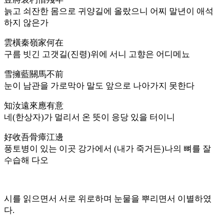
늙고 쇠잔한 몸으로 귀양길에 올랐으니 어찌 말년이 애석
하지 않은가
雲橫秦嶺家何在
구름 빗긴 고갯길(진령)위에 서니 고향은 어디메뇨
雪擁藍關馬不前
눈이 남관을 가로막아 말도 앞으로 나아가지 못한다
知汝遠來應有意
네(한상자)가 멀리서 온 뜻이 응당 있을 터이니
好收吾骨瘴江邊
풍토병이 있는 이곳 강가에서 (내가 죽거든)나의 뼈를 잘
수습해 다오
시를 읽으면서 서로 위로하며 눈물을 뿌리면서 이별하였
다.