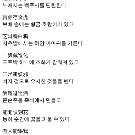
노에서는 백주사를 단련한다
寶鼎存金虎
보배 솥에는 황금 호랑이가 있고
芝田養白鴉
지초밭에서는 하얀 까마귀를 기른다
一瓢藏造化
표주박 하나에 조화가 감춰져 있고
三尺斬妖邪
석자 검으로 요사한 것들을 벤다
解造逡巡酒
준순주를 즉석에서 만들고
能開頃刻花
능히 순간에 꽃을 피울 수 있다
有人能學我