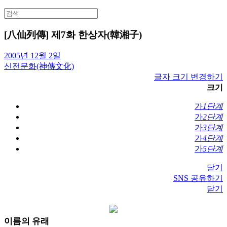
Search
for:
[八仙列傳] 제7화 한상자(韓湘子)
2005년 12월 2일
신전문화(神傳文化)
글자 크기 변경하기
크기
가
1단계
가
2단계
가
3단계
가
4단계
가
5단계
닫기
SNS 공유하기
닫기
이름의 유래