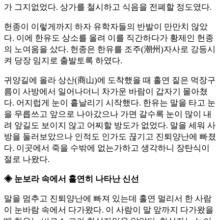
가 그지없었다. 상가를 철시하고 식음을 전폐할 정도였다.
헌종이 이렇게까지 하자 유학자들의 반발이 만만치 않았
다. 이에 한유도 상소를 올려 이를 직간하다가 황제인 헌종
의 노여움을 샀다. 헌종은 한유를 조주(潮州)자사로 강등시
켜 당장 임지로 출발토록 하였다.
귀양길에 올라 상산(商山)에 도착했을 때 홀연 짙은 먹장구
름이 사방에서 일어나더니 차가운 바람이 갑자기 몰아쳤
다. 어지럽게 눈이 흩날리기 시작했다. 한유는 말을 타고 눈
을 무릅쓰고 앞으로 나아갔으나 가면 갈수록 눈이 많이 내
려 앞길도 보이지 않고 어찌할 방도가 없었다. 말을 세워 사
방을 둘러보았으나 인적도 인가도 끊기고 진퇴양난에 빠졌
다. 이곳에서 죽을 수밖에 없는가하고 생각하니 장탄식이
절로 나왔다.
◈ 눈보라 속에서 홀연히 나타난 신선
말을 멈추고 진퇴양난에 빠져 있는데 홀연 멀리서 한 사람
이 눈바람 속에서 다가왔다. 이 사람이 말 앞까지 다가왔을