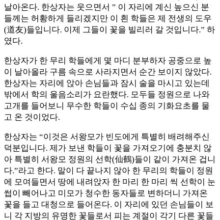
날아온다. 한상자는 웃으면서 ” 이 자리에 계신 높으신 분
들께는 허황하게 들리겠지만 이 흰 학들은 제 전생의 도우
(道友)들입니다. 이제 그들이 꽃을 빌리러 갈 것입니다.” 하
였다.
한상자가 한 무리 학들에게 몇 마디 분부하자 공중으로 높
이 날아올라 구름 속으로 사라지면서 순간 보이지 않았다.
한상자는 자리에 앉아 손님들과 잠시 술을 마시고 있는데
밖에서 학의 울음소리가 요란했다. 모두들 정원으로 나와
고개를 들어보니 무수한 학들이 수십 종의 기화요초를 물
고 온 것이었다.
한상자는 “이것은 서왕모가 빈도에게 특별히 배려해주신
덕분입니다. 제가 보낸 학들이 꽃을 가져오기에 충분치 않
아 특별히 서왕모 정원의 선학(仙鶴)들이 같이 가져온 겁니
다.”라고 한다. 말이 다 끝나지 않아 한 무리의 학들이 정원
에 모여들면서 땅에 내려앉자 한 마리 한 마리 씩 선학이 눈
썹이 빼어나고 미모가 청수한 동자들로 변하더니 가져온
꽃을 들고 대청으로 들어온다. 이 자리에 있던 손님들이 보
니 각 지방의 유명한 꽃들로서 피는 계절이 각기 다른 꽃들