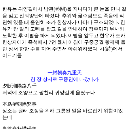
한유는 귀양길에서 남관(藍關)을 지나다가 큰 눈을 만나 길
을 잃고 진퇴양난에 빠졌다. 추위와 굶주림으로 죽음에 직
면해 있을 때 홀연히 조카 한상자가 나타나 구조되었다. 한
유가 탄 말의 고삐를 잡고 길을 안내하여 정주까지 무사히
도착한 후 이별을 하게 되었다. 이별을 앞두고 한유가 조카
한상자에게 즉석에서 7언 율시 아침에 구중궁궐 황제께 올
린 상서 한한 수를 지어 주면서 아쉬워하였다. 시(詩)에서
이르기를
一封朝奏九重天
한 장 상서로 구중천에 나갔다가
夕貶潮陽路八千
저녁에 조양으로 팔천리 귀양길에 올랐구나
本爲聖朝除弊事
상소는 원래 조정을 위해 그릇된 일을 바로잡기 위함이었
는데
豈將衰朽惜殘年