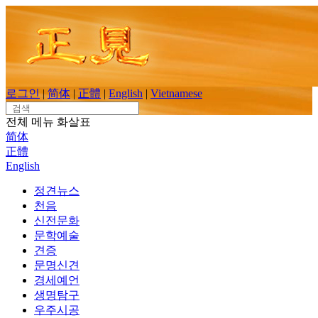
Skip
to
content
로그인
|
简体
|
正體
|
English
|
Vietnamese
Search
for:
전체 메뉴
화살표
简体
正體
English
정견뉴스
천음
신전문화
문학예술
견증
문명신견
경세예언
생명탐구
우주시공