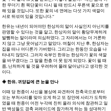
한 무더기 흰 목단꽃이 다시 필 때 반드시 푸른색 꽃으로 변
해 있을 것입니다. 또한 꽃의 네 면에는 다섯 가지 색깔이
서로 뒤섞여 있을 것입니다.”
한유는 내년이 되어야만 한상자의 말이 사실인지 아닌지를
판명할 수 있다는 것을 알고, 한상자의 말이 황당무계하게
발뺌하는 말이라며 의심하였다. 그 자리에서는 더 거론하
지 않고 그냥 웃어넘기고 말았다. 며칠이 지난 후, 한상자는
집을 떠나 어디론가 가버렸다. 그리고는 한동안 모습을 나
타내지 않았다. 그러자 숙부인 한유는 한상자가 꽃의 색깔
을 바꾸겠다는 그 말을 한층 더 못 믿게 되었다. 꽃이 필 때
쯤, 난처하게 될 것을 우려하여 몰래 달아났다고 생각한 것
이다.
◈ 한유, 귀양길에 큰 눈을 만나
이때 당 헌종이 사신을 봉상에 파견하여 천축국으로부터
오는 부처사리를 맞아 오게 하고 또 장안에 사리가 도착하
였을 때 헌종이 어전 누각에 친히 올라 의식에 참관하고 일
반 백성들도 경축 퍼레이드에 참가하게 하는 등 성대하기