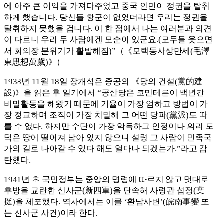
에 아주 큰 이익을 가져다주었고 중국 인민이 정권을 탈취
하게 했습니다. 당신들 황군이 없었더라면 우리는 정권을
탈취하지 못했을 겁니다. 이 한 점에서 나는 여러분과 의견
이 다르니 우리 두 사람에겐 모순이 있군요.(모두들 웃으면
서 회의장 분위기가 활발해짐)”（《모택동사상만세(毛澤
東思想萬歲)》）
1938년 11월 18일 장개석은 중공의 《당의 건설(黨的建
設)》을 읽은 후 일기에서 “공산당은 코민테른이 백년간
비밀활동을 해왔기 때문에 기율이 가장 엄하고 방법이 가
장 정교하며 조직이 가장 치밀해 그 어떤 당파(黨派)도 따
를 수 없다. 하지만 수단이 가장 악독하고 인정이나 의리 도
덕은 땅에 떨어져 남아 있지 않으니 설령 그 사람이 민족국
가의 길로 나아갈 수 있다 해도 얼마나 되겠는가.”라고 감
탄했다.
1941년 초 국민정부는 중앙의 명령에 따르지 않고 멋대로
후방을 교란한 신사군(新四軍)을 단속해 사령관 섭정(葉
挺)을 체포했다. 역사에서는 이를 ‘환남사변’(皖南事變 또
는 신사군 사건)이라 한다.