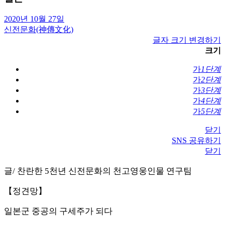
2020년 10월 27일
신전문화(神傳文化)
글자 크기 변경하기
크기
가
1단계
가
2단계
가
3단계
가
4단계
가
5단계
닫기
SNS 공유하기
닫기
글/ 찬란한 5천년 신전문화의 천고영웅인물 연구팀
【정견망】
일본군 중공의 구세주가 되다