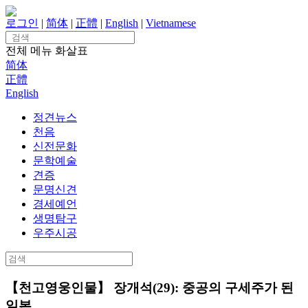
Skip
to
로그인
|
简体
|
正體
|
English
|
Vietnamese
content
Search
for:
전체 메뉴
화살표
简体
正體
English
정견뉴스
천음
신전문화
문학예술
견증
문명신견
경세예언
생명탐구
우주시공
Search
for:
【천고영웅인물】 장개석(29): 중공의 구세주가 된
일본