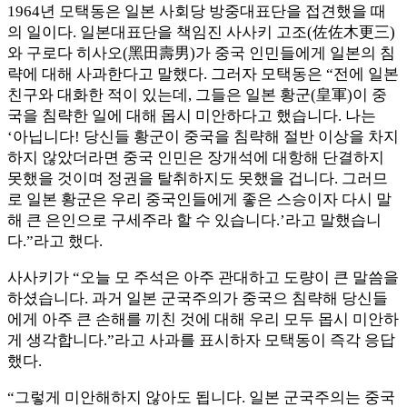
1964년 모택동은 일본 사회당 방중대표단을 접견했을 때
의 일이다. 일본대표단을 책임진 사사키 고조(佐佐木更三)
와 구로다 히사오(黑田壽男)가 중국 인민들에게 일본의 침
략에 대해 사과한다고 말했다. 그러자 모택동은 “전에 일본
친구와 대화한 적이 있는데, 그들은 일본 황군(皇軍)이 중
국을 침략한 일에 대해 몹시 미안하다고 했습니다. 나는
‘아닙니다! 당신들 황군이 중국을 침략해 절반 이상을 차지
하지 않았더라면 중국 인민은 장개석에 대항해 단결하지
못했을 것이며 정권을 탈취하지도 못했을 겁니다. 그러므
로 일본 황군은 우리 중국인들에게 좋은 스승이자 다시 말
해 큰 은인으로 구세주라 할 수 있습니다.’라고 말했습니
다.”라고 했다.
사사키가 “오늘 모 주석은 아주 관대하고 도량이 큰 말씀을
하셨습니다. 과거 일본 군국주의가 중국으 침략해 당신들
에게 아주 큰 손해를 끼친 것에 대해 우리 모두 몹시 미안하
게 생각합니다.”라고 사과를 표시하자 모택동이 즉각 응답
했다.
“그렇게 미안해하지 않아도 됩니다. 일본 군국주의는 중국