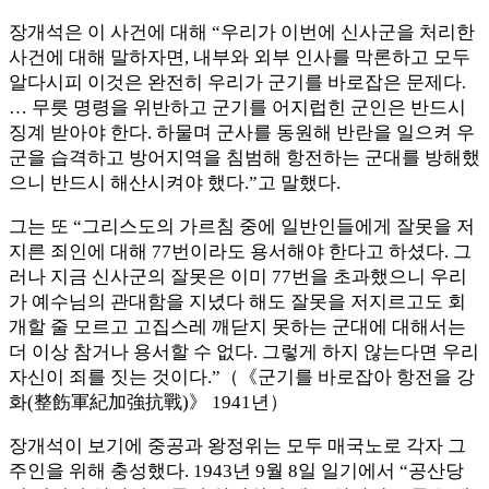
장개석은 이 사건에 대해 “우리가 이번에 신사군을 처리한
사건에 대해 말하자면, 내부와 외부 인사를 막론하고 모두
알다시피 이것은 완전히 우리가 군기를 바로잡은 문제다.
… 무릇 명령을 위반하고 군기를 어지럽힌 군인은 반드시
징계 받아야 한다. 하물며 군사를 동원해 반란을 일으켜 우
군을 습격하고 방어지역을 침범해 항전하는 군대를 방해했
으니 반드시 해산시켜야 했다.”고 말했다.
그는 또 “그리스도의 가르침 중에 일반인들에게 잘못을 저
지른 죄인에 대해 77번이라도 용서해야 한다고 하셨다. 그
러나 지금 신사군의 잘못은 이미 77번을 초과했으니 우리
가 예수님의 관대함을 지녔다 해도 잘못을 저지르고도 회
개할 줄 모르고 고집스레 깨닫지 못하는 군대에 대해서는
더 이상 참거나 용서할 수 없다. 그렇게 하지 않는다면 우리
자신이 죄를 짓는 것이다.”（《군기를 바로잡아 항전을 강
화(整飭軍紀加強抗戰)》 1941년）
장개석이 보기에 중공과 왕정위는 모두 매국노로 각자 그
주인을 위해 충성했다. 1943년 9월 8일 일기에서 “공산당