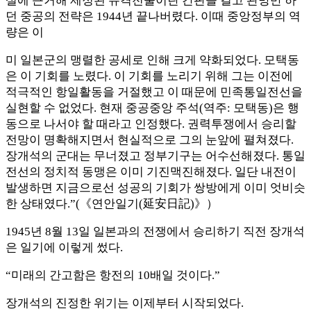
설에 근거해 제정된 유격전술이란 간판을 걸고 관망만 하
던 중공의 전략은 1944년 끝나버렸다. 이때 중앙정부의 역
량은 이
미 일본군의 맹렬한 공세로 인해 크게 약화되었다. 모택동
은 이 기회를 노렸다. 이 기회를 노리기 위해 그는 이전에
적극적인 항일활동을 거절했고 이 때문에 민족통일전선을
실현할 수 없었다. 현재 중공중앙 주석(역주: 모택동)은 행
동으로 나서야 할 때라고 인정했다. 권력투쟁에서 승리할
전망이 명확해지면서 현실적으로 그의 눈앞에 펼쳐졌다.
장개석의 군대는 무너졌고 정부기구는 어수선해졌다. 통일
전선의 정치적 동맹은 이미 기진맥진해졌다. 일단 내전이
발생하면 지금으로선 성공의 기회가 쌍방에게 이미 엇비슷
한 상태였다.”(《연안일기(延安日記)》）
1945년 8월 13일 일본과의 전쟁에서 승리하기 직전 장개석
은 일기에 이렇게 썼다.
“미래의 간고함은 항전의 10배일 것이다.”
장개석의 진정한 위기는 이제부터 시작되었다.