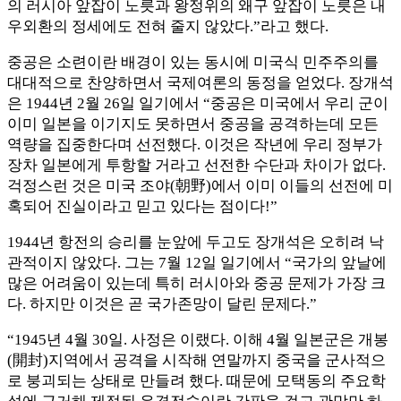
의 러시아 앞잡이 노릇과 왕정위의 왜구 앞잡이 노릇은 내
우외환의 정세에도 전혀 줄지 않았다.”라고 했다.
중공은 소련이란 배경이 있는 동시에 미국식 민주주의를
대대적으로 찬양하면서 국제여론의 동정을 얻었다. 장개석
은 1944년 2월 26일 일기에서 “중공은 미국에서 우리 군이
이미 일본을 이기지도 못하면서 중공을 공격하는데 모든
역량을 집중한다며 선전했다. 이것은 작년에 우리 정부가
장차 일본에게 투항할 거라고 선전한 수단과 차이가 없다.
걱정스런 것은 미국 조야(朝野)에서 이미 이들의 선전에 미
혹되어 진실이라고 믿고 있다는 점이다!”
1944년 항전의 승리를 눈앞에 두고도 장개석은 오히려 낙
관적이지 않았다. 그는 7월 12일 일기에서 “국가의 앞날에
많은 어려움이 있는데 특히 러시아와 중공 문제가 가장 크
다. 하지만 이것은 곧 국가존망이 달린 문제다.”
“1945년 4월 30일. 사정은 이랬다. 이해 4월 일본군은 개봉
(開封)지역에서 공격을 시작해 연말까지 중국을 군사적으
로 붕괴되는 상태로 만들려 했다. 때문에 모택동의 주요학