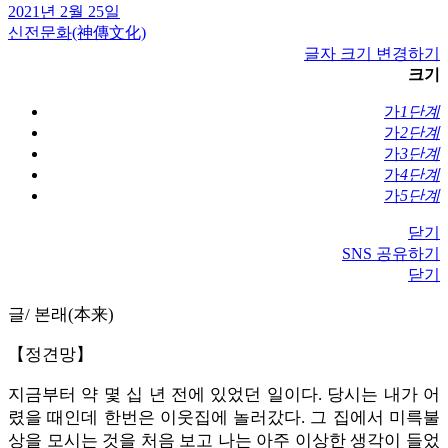
2021년 2월 25일
신전문화(神傳文化)
글자 크기 변경하기
크기
가
1단계
가
2단계
가
3단계
가
4단계
가
5단계
닫기
SNS 공유하기
닫기
글/ 본래(本来)
【정견망】
지금부터 약 몇 십 년 전에 있었던 일이다. 당시는 내가 어
렸을 때인데 한번은 이웃집에 놀러갔다. 그 집에서 미륵불
상을 모시는 것을 처음 보고 나는 아주 이상한 생각이 들었