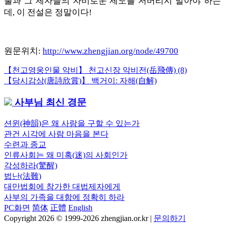
불과 그 제자들의 자비로운 제도를 저버리지 말아야 하는
데, 이 전설은 정말이다!
원문위치:
http://www.zhengjian.org/node/49700
Previous
【천고영웅인물 악비】 천고신장 악비전(岳飛傳) (8)
글
Post:
Next
【당시감상(唐詩欣賞)】 백거이: 자해(自解)
내
Post:
사부님 최신 경문
비
게
션윈(神韻)은 왜 사람을 구할 수 있는가
관건 시각에 사람 마음을 본다
이
수련과 종교
션
인류사회는 왜 미혹(迷)의 사회인가
각성하라(驚醒)
법난(法難)
대만법회에 참가한 대법제자에게
사부의 가족을 대함에 정확히 하라
PC화면
简体
正體
English
Copyright 2026 © 1999-2026 zhengjian.or.kr |
문의하기