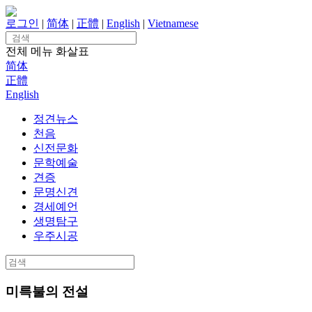
Skip
to
로그인
|
简体
|
正體
|
English
|
Vietnamese
content
Search
for:
전체 메뉴
화살표
简体
正體
English
정견뉴스
천음
신전문화
문학예술
견증
문명신견
경세예언
생명탐구
우주시공
Search
for:
미륵불의 전설