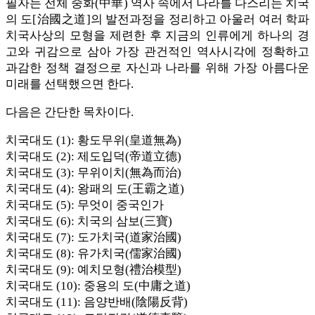
필자는 전체 중화(中華) 역사 속에서 나라를 다스리는 치국
의 도[治國之道]의 발전과정을 정리하고 아울러 여러 학파
치국사상의 모형을 제련한 후 지금의 인류에게 하나의 경
고와 귀감으로 삼아 가장 관건적인 역사시각에 정확하고
과감한 정책 결정으로 자신과 나라를 위해 가장 아름다운
미래를 선택했으면 한다.
다음은 간단한 목차이다.
치국대도 (1): 황도무위(皇道無為)
치국대도 (2): 제도입덕(帝道立德)
치국대도 (3): 무위이치(無為而治)
치국대도 (4): 왕패의 도(王霸之道)
치국대도 (5): 무엇이 중국인가
치국대도 (6): 치국의 삼보(三寶)
치국대도 (7): 도가치국(道家治國)
치국대도 (8): 유가치국(儒家治國)
치국대도 (9): 예치모형(禮治模型)
치국대도 (10): 중용의 도(中庸之道)
치국대도 (11): 음양반배(陰陽反背)