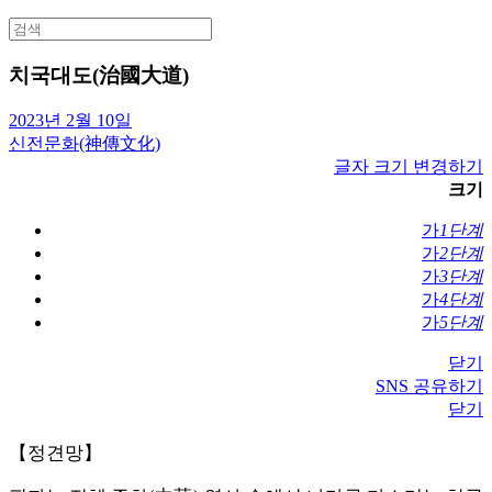
Search
for:
치국대도(治國大道)
2023년 2월 10일
신전문화(神傳文化)
글자 크기 변경하기
크기
가
1단계
가
2단계
가
3단계
가
4단계
가
5단계
닫기
SNS 공유하기
닫기
【정견망】