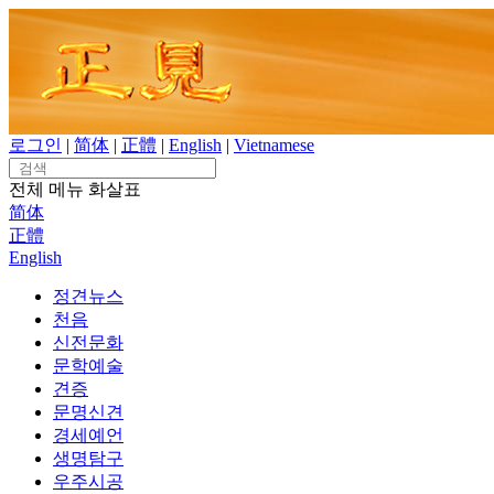
Skip
to
content
로그인
|
简体
|
正體
|
English
|
Vietnamese
Search
for:
전체 메뉴
화살표
简体
正體
English
정견뉴스
천음
신전문화
문학예술
견증
문명신견
경세예언
생명탐구
우주시공