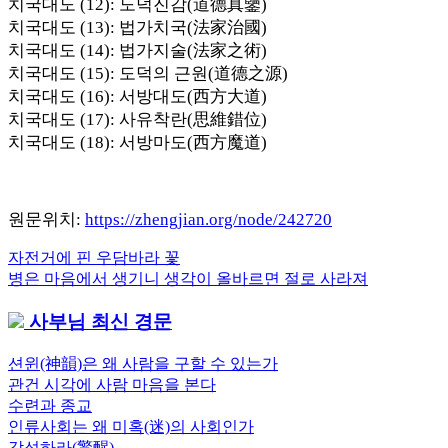
치국대도 (12): 도덕진감(道德真鑒)
치국대도 (13): 법가치국(法家治國)
치국대도 (14): 법가지술(法家之術)
치국대도 (15): 도덕의 근원(道德之源)
치국대도 (16): 서방대도(西方大道)
치국대도 (17): 사유착란(思維錯位)
치국대도 (18): 서방마도(西方魔道)
원문위치:
https://zhengjian.org/node/242720
Previous
자전거에 핀 우담바라 꽃
글
Post:
Next
병은 마음에서 생기니 생각이 올바르면 절로 사라져
내
Post:
사부님 최신 경문
비
게
션윈(神韻)은 왜 사람을 구할 수 있는가
관건 시각에 사람 마음을 본다
이
수련과 종교
션
인류사회는 왜 미혹(迷)의 사회인가
각성하라(驚醒)