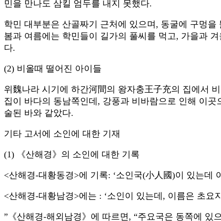
민을 만나도 삼킬 엄두를 내지 못했다.
학민 대부분은 산골짜기 근처에 있으며, 동굴에 구멍을 뚫
봄과 여름에는 학민들이 길가의 풀씨를 먹고, 가을과 
다.
(2) 비올때 떨어진 아이들
위魏나라 시기에 하간河間의 왕자충王子充의 집에서 비가
집이 바다의 동남쪽인데, 강풍과 비바람으로 인해 이곳
술된 바와 같았다.
기타 고서에 소인에 대한 기재
(1) 《산해경》의 소인에 대한 기록
<산해경-대황동경>에 기록: ‘소인국(小人國)이 있는데 
<산해경-대황남경>에는 : ‘소인이 있는데, 이름은 초요지
”
《산해경-해외남경》에 따르면, “주요국은 동쪽에 있으며