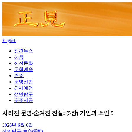
Skip
to
content
English
정견뉴스
천음
신전문화
문학예술
견증
문명신견
경세예언
생명탐구
우주시공
사라진 문명-숨겨진 진실: (5장) 거인과 소인 5
2026년 6월 6일
생명탐구(生命探究)