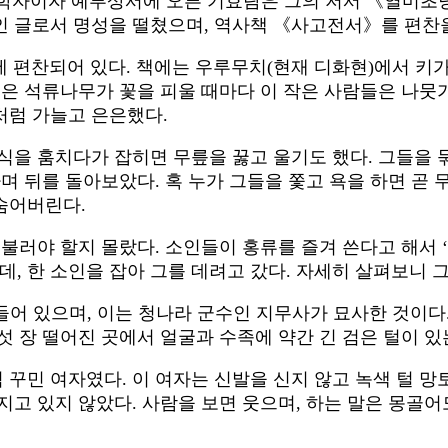
 학자이자 예부상서에 오른 기효람은 그의 저서 《열미초당
인 글로서 명성을 떨쳤으며, 역사책 《사고전서》를 편찬을
’에 편찬되어 있다. 책에는 우루무치(현재 디화현)에서 키가
붉은 석류나무가 꽃을 피울 때마다 이 작은 사람들은 나뭇
처럼 가늘고 은은했다.
식을 훔치다가 잡히면 무릎을 꿇고 울기도 했다. 그들을
며 뒤를 돌아보았다. 혹 누가 그들을 쫓고 욕을 하면 곧
숨어버린다.
불러야 할지 몰랐다. 소인들이 홍류를 즐겨 쓴다고 해서 ‘
, 한 소인을 잡아 그를 데려고 갔다. 자세히 살펴보니 
 들어 있으며, 이는 청나라 군수인 지무사가 묘사한 것이
 장 떨어진 곳에서 얼굴과 수족에 약간 긴 검은 털이 있
꾸민 여자였다. 이 여자는 신발을 신지 않고 녹색 털 망
지고 있지 않았다. 사람을 보면 웃으며, 하는 말은 몽골어