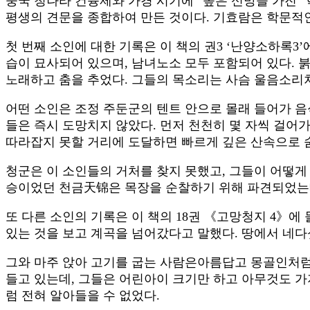
중국 청나라 건륭제와 가경 시기에 “높은 신망을 가진”
평생의 견문을 종합하여 만든 것이다. 기효람은 학문적
첫 번째 소인에 대한 기록은 이 책의 권3 ‘난양소하록3
습이 묘사되어 있으며, 남녀노소 모두 포함되어 있다. 
노래하고 춤을 추었다. 그들의 목소리는 사슴 울음소리
어떤 소인은 조정 주둔군의 텐트 안으로 몰래 들어가 음
들은 즉시 도망치지 않았다. 먼저 천천히 몇 자씩 걸어가
따라잡지 못할 거리에 도달하면 빠르게 깊은 산속으로 
청군은 이 소인들의 거처를 찾지 못했고, 그들이 어떻게 
승이었던 천금天锦은 목장을 순찰하기 위해 파견되었는데
또 다른 소인의 기록은 이 책의 18권 《고망청지 4》에
있는 것을 보고 계곡을 넘어갔다고 말했다. 땅에서 네다섯
그와 마주 앉아 고기를 굽는 사람은아름답고 몽골인처럼 
들고 있는데, 그들은 어린아이 크기만 하고 아무것도 가
럼 전혀 알아들을 수 없었다.