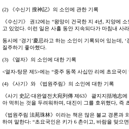
(2) 《수신기 搜神記》의 소인에 관한 기록
《수신기》 권12에는 “왕망이 건국한 지 4년, 지양에 
고 있었다. 이런 일은 사흘 동안 지속되다가 마침내 사라
동시에 ‘경기’慶忌라고 하는 소인이 기록되어 있는데, ‘
질주하기 좋아했다.
(3) 《열자》의 소인에 대한 기록
<열자-탕문 제5>에는 “중주 동쪽 사십만 리에 초요국이
(4) 《사기》와 《법원주림》의 소인에 대한 기록
《사기 史記·대완열전大宛列傳 제63》 괄지지括地志에 이
아 먹히는 것을 두려워하며, 대진이 그를 호위했다, 즉 
《법원주림 法苑珠林》이라는 책은 많은 불교 경론과 외
하여 말한다: “초요국인은 키가 6 촌이고, 바람을 맞으