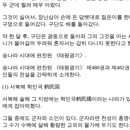
두 군데 찔려 매우 아팠다.
그것이 싫어서, 장난삼아 손에 든 담뱃대로 젊은이를 한대
구멍으로 들어갔다. 구단도 배를 돌아갔다.
약 한 달 후, 구단은 광둥으로 돌아와 그의 그것을 아
니가 물어갈까 두려워 혼자서는 감히 다니지 못한다고 했
송나라 시대에 편찬된 《태평광기》.
송나라 시대에 편찬된 《태평광기》 제480권과 제482
인들의 전설을 간략하게 소개한다.
(1) 서북해 학민국 鹤民国
서북해 술해 그 지방에는 학민국鹤民國이라는 나라가 있었
에게 잡아먹혔다.
그들 중에도 군자와 소인이 있다. 군자라면 천성이 총명
그 수가 수백에 달해 황량한 교외의 물가에 두기도 한다.