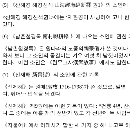
(5) 《산해경 해경신석 山海經海經新釋 권1》의 소인에
<산해경 해경신석권1>에는 ‘제환공이 사냥하여 고니 한
있다.
(6) 《남촌철경록 南村輟耕錄 》에 나오는 소인에 관한
《남촌철경록》은 원나라의 도종의陶宗儀가 쓴 것이다. 제
와서 보니 그 소인의 몸길이는 겨우 여섯 치 남짓이었지만
한다.” 이런 소인은 《한무고사漢武故事》에서도 말한다:
(7) 《신제해 新齊諧》의 소인에 관한 기록
《신제해》는 원매(袁枚 1716-1798)가 쓴 것으로,
며, 뛰어난 업적을 남겼다
《신제해》 제9권에는 이런 기록이 있다 : “건륭 4년
니 그 중에는 아홉 개의 선반가 있고 각 선반에 두 사람씩
《자불어》에서 하태사가 말한 세 가지 중 하나: 고우 