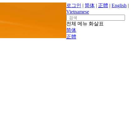
로그인
|
简体
|
正體
|
English
|
Vietnamese
Search
for:
전체 메뉴
화살표
简体
正體