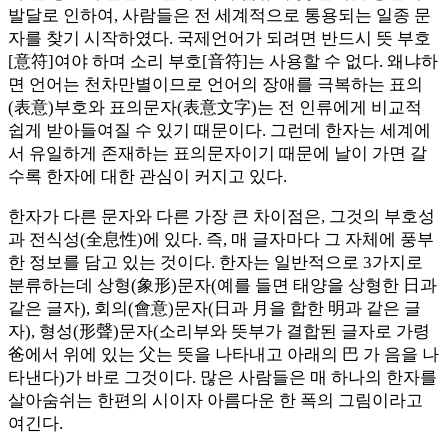
발달로 인하여, 사람들은 전 세계적으로 통용되는 일종 문
자를 찾기 시작하였다. 국제언어가 되려면 반드시 뜻 부호
[意符]여야 하며 소리 부호[音符]는 사용할 수 없다. 왜냐하
면 언어는 천차만별이므로 언어의 장애를 극복하는 표의
(表意)부호와 표의문자(表意文字)는 전 인류에게 비교적
쉽게 받아들여질 수 있기 때문이다. 그런데 한자는 세계에
서 유일하게 존재하는 표의문자이기 때문에 날이 가면 갈
수록 한자에 대한 관심이 커지고 있다.
한자가 다른 문자와 다른 가장 큰 차이점은, 그것의 부호성
과 전식성(全息性)에 있다. 즉, 매 글자마다 그 자체에 풍부
한 정보를 담고 있는 것이다. 한자는 일반적으로 3가지로
분류하는데 상형(象形)문자(예를 들면 태양을 상형한 日과
같은 글자), 회의(會意)문자(日과 月을 합한 明과 같은 글
자), 형성(形聲)문자(소리부와 뜻부가 결합된 글자로 가령
爸에서 위에 있는 父는 뜻을 나타내고 아래의 巴 가 음을 나
타낸다)가 바로 그것이다. 많은 사람들은 매 하나의 한자를
살아숨쉬는 한편의 시이자 아름다운 한 폭의 그림이라고
여긴다.