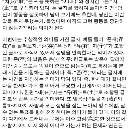
“치(恥=耻)”는 귀를 뜻하는 “이(耳)”와 정지한다는 “지
(止)”로 구성되어 있다. 두 글자를 합하여 풀이하자면 “당
신이 행동을 잘못하여 남이 보기에도 추한데, 당신은 이런
말을 듣지 못했는가, 들었다면 아직도 그런 행동을 중단하
지 않는가?”라는 의미가 된다.
이번에는 추상적인 의미를 가진 글자, 예를 들어 “존재(存
在)”를 살펴보자. “존(存)”은 원래 “유(有)+자(子)”가 조합
된 글자로 자식이 있어서 생명을 연속한다는 의미가 있다.
또한 존(存)의 발음은 촌(寸 역주: 한글로는 발음이 달라지
지만 중문으로는 똑같이 춘으로 읽는다)과도 통하는데 본
래 시간을 지칭하는 글자이다. 즉, “존(存)”이라는 글자에
는 시간을 지칭하는 의미가 담겨 있다. 즉, 한세대가 끝나면
다음 한세대가 뒤를 이어서 무궁한 시간에까지 이어진다는
의미이다. 한편 “재(在)”자는 “유(有)+토(土)”로 조합된 글
자로서 넓은 공간을 의미한다. 또 발음상 “실을 재(載)”와
통하여 마치 사람과 모든 생명을 싣는 노아의 방주처럼, 알
수 없는 목표를 향해 전진한다는 의미가 들어 있다. 이와 같
이 여기에서 드러내는 문제는 아주 고심(高深)한 것으로서
사람이 어디에서 와서 어디로 가는가 하는 문제와 연관된