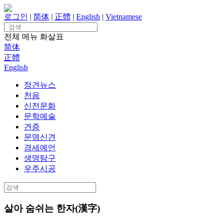
Skip
to
로그인
|
简体
|
正體
|
English
|
Vietnamese
content
Search
for:
전체 메뉴
화살표
简体
正體
English
정견뉴스
천음
신전문화
문학예술
견증
문명신견
경세예언
생명탐구
우주시공
Search
for:
살아 숨쉬는 한자(漢字)