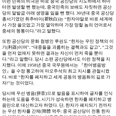
이런 민족의 비극은 바로 중국 공산당의 지도하에서 하마
터면 발생할 뻔 했는데, 중국민족의 보배도 자칫하면 공산
당의 말발굽 아래 생명을 잃을 뻔 했다. 30년대 중국 공산당
총서기였던 취추바이(瞿秋白)는 “한자야말로 바로 세계에
서 가장 쓸모없고 가장 열악하며 가장 망할 놈의 언어로서
중세의 똥통이다.”라고 말했다.
또한 공산당의 문화 첨병인 루쉰도 “한자는 우민 정책의 이
기(利器)이며”, “대중들을 괴롭히는 결핵과도 같고”, “그것
을 먼저 없애지 못하면 결과는 자신이 먼저 죽을 뿐이
다.”라고 말했다. 당시 소련 공산당에서도 이런 정책을 지
지했다. 이에 1958년 중국 국무원에서는 『한어병음방
안』을 수정 통고하여 마오주석의 최고 지시를 관철시켰
다. 바로 “한자를 폐지하고 세계 공동의 병음화의 길로 가
자!”는 것이었다.
당시에 우선 병음(拼音)으로 발음을 표시하여 글자를 인식
하는데 도움을 주되, 시기가 성숙하면 한자를 폐지하고 병
음만으로 대신하고자 하였다. 단, 한자가 폐지되기 전까지
는 우선 한자를 간체(簡體 역주: 중국 공산당이 전통 한자