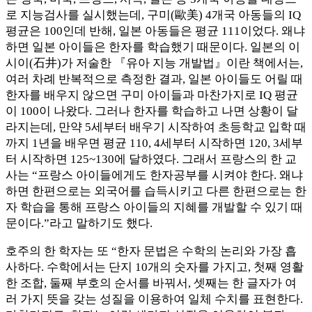
로 지능검사를 실시했는데, 구미(歐美) 4개국 아동들의 IQ
평균은 100인데 반해, 일본 아동들은 평균 111이었다. 왜냐
하면 일본 아이들은 한자를 학습했기 때문이다. 일본의 이
시이(石井)가 저술한 『유아 지능 개발법』이란 책에서는,
여러 차례 반복적으로 측정한 결과, 일본 아이들도 어릴 때
한자를 배우지 않으면 구미 아이들과 마찬가지로 IQ 평균
이 100이 나왔다. 그러나 한자를 학습하고 나면 상황이 달
라지는데, 만약 5세부터 배우기 시작하여 초등학교 입학 때
까지 1년을 배우면 평균 110, 4세부터 시작하면 120, 3세부
터 시작하면 125~130에 달하였다. 그래서 프랑스의 한 교
사는 “프랑스 아이들에게도 한자공부를 시켜야 한다. 왜냐
하면 한편으로는 외국어를 습득시키고 다른 한편으로는 한
자 학습을 통해 프랑스 아이들의 지혜를 개발할 수 있기 때
문이다.”라고 말하기도 했다.
호주의 한 학자는 또 “한자 문법은 수학의 논리와 가장 흡
사하다. 수학에서는 단지 10개의 숫자를 가지고, 첫째 영활
한 조합, 둘째 부호의 순서를 바꿔서, 셋째는 한 글자가 여
러 가지 뜻을 갖는 성질을 이용하여 일체 수치를 표현한다.