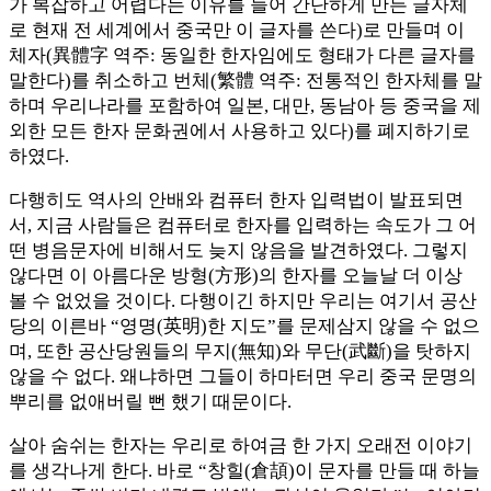
가 복잡하고 어렵다는 이유를 들어 간단하게 만든 글자체
로 현재 전 세계에서 중국만 이 글자를 쓴다)로 만들며 이
체자(異體字 역주: 동일한 한자임에도 형태가 다른 글자를
말한다)를 취소하고 번체(繁體 역주: 전통적인 한자체를 말
하며 우리나라를 포함하여 일본, 대만, 동남아 등 중국을 제
외한 모든 한자 문화권에서 사용하고 있다)를 폐지하기로
하였다.
다행히도 역사의 안배와 컴퓨터 한자 입력법이 발표되면
서, 지금 사람들은 컴퓨터로 한자를 입력하는 속도가 그 어
떤 병음문자에 비해서도 늦지 않음을 발견하였다. 그렇지
않다면 이 아름다운 방형(方形)의 한자를 오늘날 더 이상
볼 수 없었을 것이다. 다행이긴 하지만 우리는 여기서 공산
당의 이른바 “영명(英明)한 지도”를 문제삼지 않을 수 없으
며, 또한 공산당원들의 무지(無知)와 무단(武斷)을 탓하지
않을 수 없다. 왜냐하면 그들이 하마터면 우리 중국 문명의
뿌리를 없애버릴 뻔 했기 때문이다.
살아 숨쉬는 한자는 우리로 하여금 한 가지 오래전 이야기
를 생각나게 한다. 바로 “창힐(倉頡)이 문자를 만들 때 하늘