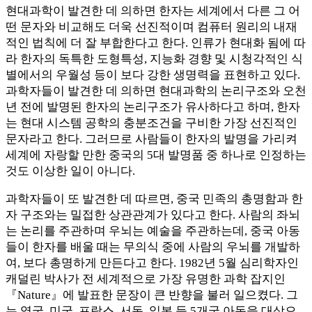
현대과학이 발견한 데 의하면 한자는 세계에서 다른 그 어
떤 문자와 비교해도 더욱 선진적이며 컴퓨터 원리의 내재
적인 법칙에 더 잘 부합한다고 한다. 인류가 현대화 됨에 따
라 한자의 독특한 도형특성, 지능화 경향 및 시청각적인 식
별에서의 우월성 등이 보다 강한 생명력을 표현하고 있다.
과학자들이 발견한 데 의하면 현대과학의 논리구조와 오천
년 전에 발명된 한자의 논리구조가 유사하다고 하며, 한자
는 현대 시스템 공학의 충분조건을 구비한 가장 선진적인
문자라고 한다. 그러므로 사람들이 한자의 발명을 가리켜
세계에 자랑할 만한 중국의 5대 발명품 중 하나로 인정하는
것도 이상한 일이 아니다.
과학자들이 또 발견한 데 따르면, 중국 민족의 총명함과 한
자 구조와는 밀접한 상관관계가 있다고 한다. 사람의 좌뇌
는 논리를 주관하며 우뇌는 예술을 주관하는데, 중국 아동
들이 한자를 배울 때는 무의식 중에 사람의 우뇌를 개발하
여, 보다 총명하게 만든다고 한다. 1982년 5월 심리학자인
캐덜린 박사가 전 세계적으로 가장 유명한 과학 잡지인
『Nature』에 발표한 문장이 큰 반향을 불러 일으켰다. 그
는 영국, 미국, 프랑스, 서독, 일본 등 5개국 아동을 대상으