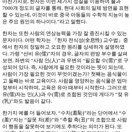
마찬가지로, 한자는 이런 세가지 성질을 이용하여 불과
7000개 정도의 글자를 통해, 현대 사회의 일체 방면을 표현
할 수 있는데, 이것이 바로 중국 아동들의 수학적 지능이 높
은 주요 원인의 하나이다.”라고 말했다.
한자는 또한 사람의 연상능력을 가장 잘 증진시킬 수 있는
문자이다. 어떤 학자는 『한자 전식성(全息性) 교수법』중
에서 한자의 정밀하고 오묘한 원리를 상세하게 설명하였
다. 가령 “선비 유(儒)”자의 경우, 글자의 편방 부수를 살펴
보면, 좌변의 “사람 인(人)”과 우변의 “필요할 수(需)”로 구
성되어 있다. 즉, 사람에게 필요한 것이라는 뜻이 되는데,
사람이 가장 필요한 것이 무엇이겠는가? 첫째는 음식물이
고 둘째는 바로 교육이다. 사람을 영양하는 음식물은 엄마
젖부터 시작하며, 교육은 유아 때부터 시작한다. 그러므로
유(儒)자는 인(人)과 수(需)로 조합된 것인데 게다가 “젖 유
(乳)”와도 발음이 같다.
한가지 예를 더 들어보자. “수치(羞恥)”라는 단어에서 “수
(羞)”자는 “잘못 차(差)”와 “추할 축(丑)”의 조합으로 사람
이 행동을 잘못하여 보기에도 추하다는 의미가 된다. 또