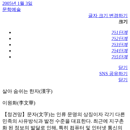
2005년 1월 3일
문학예술
글자 크기 변경하기
크기
가
1단계
가
2단계
가
3단계
가
4단계
가
5단계
닫기
SNS 공유하기
닫기
살아 숨쉬는 한자(漢字)
이원화(李文華)
【정견망】문자(文字)는 인류 문명의 상징이자 각기 다른
민족의 사유방식과 발전 수준을 대표한다. 최근에 지구촌
화 된 정보의 발달로 인해, 특히 컴퓨터 및 인터넷 통신의