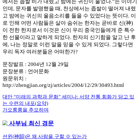
에서는 좁쌀 비가 내렸고 밤에는 귀신이 울었다.”는 이야기
인데, 문자를 발명했을 때, 천상에서는 좁쌀이 떨어져 내렸
고 밤에는 귀신의 울음소리를 들을 수 있었다는 뜻이다. 이
로 인해 어떤 사람들은 살아 숨쉬는 한자는 곧바로 신(神)
이 전한 한자로서 이것은 신이 우리 중국인들에게 준 특수
한 선물이라고 말하게 되었다. 한자의 신기함을 알고 난 후
에, 나는 정말로 이런 말을 믿을 수 있게 되었다. 그렇다면
우리 독자 여러분들은 어떠한가?
문장발표 : 2004년 12월 29일
문장분류 : 언어문화
원문위치 :
http://zhengjian.org/zj/articles/2004/12/29/30493.html
Previous
대만 “미래의 과학과 문화” 세미나: 서양 전통 회화가 담고 있
글
Post:
는 수련의 내포(요약)
내
Next
가오룽룽을 추모하며
Post:
비
사부님 최신 경문
게
션윈(神韻)은 왜 사람을 구할 수 있는가
이