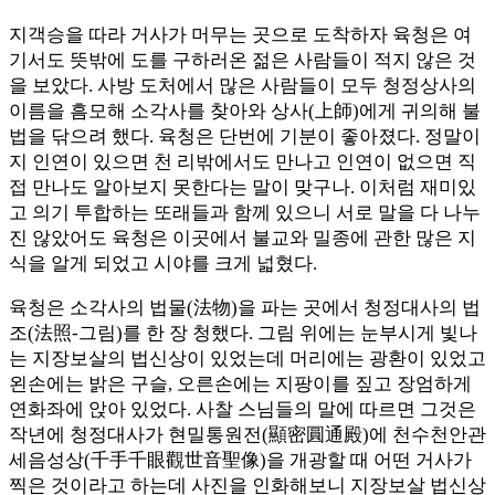
지객승을 따라 거사가 머무는 곳으로 도착하자 육청은 여
기서도 뜻밖에 도를 구하러온 젊은 사람들이 적지 않은 것
을 보았다. 사방 도처에서 많은 사람들이 모두 청정상사의
이름을 흠모해 소각사를 찾아와 상사(上師)에게 귀의해 불
법을 닦으려 했다. 육청은 단번에 기분이 좋아졌다. 정말이
지 인연이 있으면 천 리밖에서도 만나고 인연이 없으면 직
접 만나도 알아보지 못한다는 말이 맞구나. 이처럼 재미있
고 의기 투합하는 또래들과 함께 있으니 서로 말을 다 나누
진 않았어도 육청은 이곳에서 불교와 밀종에 관한 많은 지
식을 알게 되었고 시야를 크게 넓혔다.
육청은 소각사의 법물(法物)을 파는 곳에서 청정대사의 법
조(法照-그림)를 한 장 청했다. 그림 위에는 눈부시게 빛나
는 지장보살의 법신상이 있었는데 머리에는 광환이 있었고
왼손에는 밝은 구슬, 오른손에는 지팡이를 짚고 장엄하게
연화좌에 앉아 있었다. 사찰 스님들의 말에 따르면 그것은
작년에 청정대사가 현밀통원전(顯密圓通殿)에 천수천안관
세음성상(千手千眼觀世音聖像)을 개광할 때 어떤 거사가
찍은 것이라고 하는데 사진을 인화해보니 지장보살 법신상