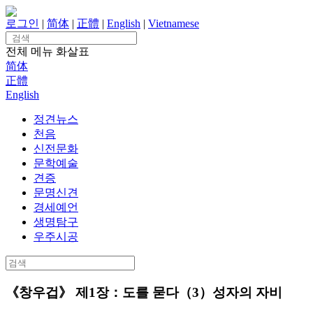
Skip
to
로그인
|
简体
|
正體
|
English
|
Vietnamese
content
Search
for:
전체 메뉴
화살표
简体
正體
English
정견뉴스
천음
신전문화
문학예술
견증
문명신견
경세예언
생명탐구
우주시공
Search
for:
《창우겁》 제1장：도를 묻다（3）성자의 자비