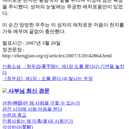
자비로운 존자는 황금색의 빛을 뿌리며 지상에 잠든 육청
을 주시했다. 성자의 눈빛에는 무궁한 애처로움만이 있었
다.
이 순간 망망한 우주는 이 성자의 애처로운 마음이 천지를
가득 메우며 끝없이 충만했다.
발표시간 : 2007년 3월 20일
정견문장 :
http://zhengjian.org/zj/articles/2007/3/20/42864.html
Previous
신화소설 〈창우겁(蒼宇劫)〉제1장 도를 묻다(2) 기연을 놓치
글
Post:
다
내
Next
《창우겁》제1장：도를 묻다 (4) 빛나는 우정
Post:
비
사부님 최신 경문
게
션윈(神韻)은 왜 사람을 구할 수 있는가
이
관건 시각에 사람 마음을 본다
션
수련과 종교
인류사회는 왜 미혹(迷)의 사회인가
각성하라(驚醒)