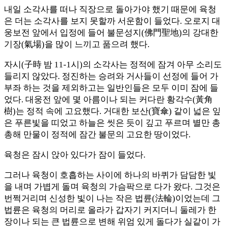
내일 소각사를 떠나 직장으로 돌아가야 했기 때문에 육청
은 더는 소각사를 보지 못할까 서운함이 들었다. 오로지 대
웅보전 앞에서 입정에 들어 불문성지(佛門聖地)의 강대한
기장(氣場)을 많이 느끼고 품으려 했다.
자시(子時 밤 11-1시)의 소각사는 정적에 잠겨 아무 소리도
들리지 않았다. 정진하는 승려와 거사들이 선정에 들어 가
부좌 하는 것을 제외하고는 일반인들은 모두 이미 잠에 들
었다. 대웅전 앞에 몇 아름이나 되는 커다란 황각수(黃角
樹)는 정적 속에 고요했다. 거대한 보산(寶傘) 같이 넓은 잎
은 푸른빛을 띠었고 하늘은 씻은 듯이 깊고 푸르며 별만 총
총해 만물이 정적에 잠간 불문의 고요한 땅이었다.
육청은 잠시 앉아 있다가 잠이 들었다.
그러나 육청이 호흡하는 사이에 하나의 바퀴가 담담한 빛
을 내며 가볍게 돌며 육청의 가슴팍으로 다가 왔다. 그것은
번쩍거리며 신성한 빛이 나는 작은 법륜(法輪)이었는데 그
법륜은 육청의 머리로 올라가 갑자기 커지더니 둘레가 한
장이나 되는 큰 법륜으로 변해 위엄 있게 돌다가 실같이 가