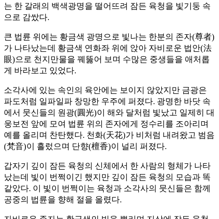
는 한 갈래의 백색광명을 떨어뜨려 잠든 육청을 빛기둥 속
으로 감쌌다.
큰 법륜 위에는 황금색 광명으로 빛나는 한분의 존자(尊者)
가 나타났는데 황금색 연화좌 위에 앉아 자비로운 법안(法
眼)으로 천지만물을 꿰뚫어 보며 수많은 중생들을 애처롭
게 바라보고 있었다.
소각사에 있는 속인의 육안에는 보이지 않았지만 금광은
파도처럼 일파일파 창망한 우주에 퍼졌다. 광명한 바닷 속
에서 뭇신들의 원광(圓光)이 해와 달처럼 빛났고 일제히 대
웅보전 앞에 모여 법륜 위의 존자에게 정수리를 조아리며
예를 올리며 찬탄했다. 천화(天花)가 비처럼 내려왔고 범음
(梵音)이 흘렀으며 단향(檀香)이 널리 퍼졌다.
갑자기 깊이 잠든 육청의 신체에서 한 사람의 형체가 나타
났는데 빛이 번쩍이긴 했지만 깊이 잠든 육청의 모습과 똑
같았다. 이 빛이 번쩍이는 육청과 소각사의 뭇신들은 함께
공중의 법륜을 향해 절을 올렸다.