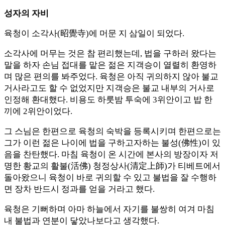
성자의 자비
육청이 소각사(昭覺寺)에 머문 지 삼일이 되었다.
소각사에 머무는 것은 참 편리했는데, 법을 구하러 왔다는
말을 하자 손님 접대를 맡은 젊은 지객승이 열렬히 환영하
며 많은 편의를 봐주었다. 육청은 아직 귀의하지 않아 불교
거사라고도 할 수 없었지만 지객승은 불교 내부의 거사로
인정해 환대했다. 비용도 하룻밤 투숙에 3위안이고 밥 한
끼에 2위안이었다.
그 스님은 한편으로 육청의 숙박을 등록시키며 한편으로는
그가 이런 젊은 나이에 법을 구하고자하는 불성(佛性)이 있
음을 찬탄했다. 마침 육청이 온 시간에 본사의 방장이자 저
명한 황교의 활불(活佛) 청정상사(清定上師)가 티베트에서
돌아왔으니 육청이 바로 귀의할 수 있고 불법을 잘 수행하
면 장차 반드시 정과를 얻을 거라고 했다.
육청은 기뻐하며 아마 하늘에서 자기를 불쌍히 여겨 마침
내 불법과 연분이 닿았나보다고 생각했다.