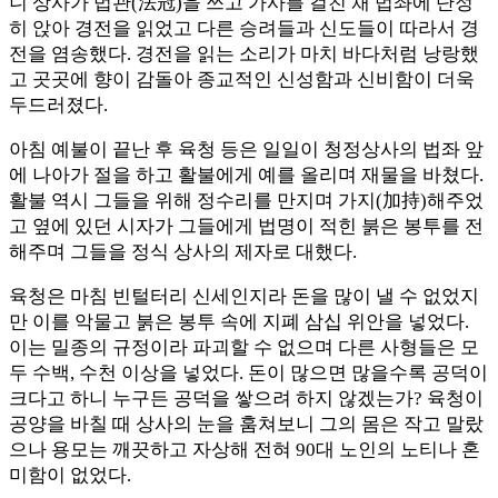
니 상사가 법관(法冠)을 쓰고 가사를 걸친 채 법좌에 단정
히 앉아 경전을 읽었고 다른 승려들과 신도들이 따라서 경
전을 염송했다. 경전을 읽는 소리가 마치 바다처럼 낭랑했
고 곳곳에 향이 감돌아 종교적인 신성함과 신비함이 더욱
두드러졌다.
아침 예불이 끝난 후 육청 등은 일일이 청정상사의 법좌 앞
에 나아가 절을 하고 활불에게 예를 올리며 재물을 바쳤다.
활불 역시 그들을 위해 정수리를 만지며 가지(加持)해주었
고 옆에 있던 시자가 그들에게 법명이 적힌 붉은 봉투를 전
해주며 그들을 정식 상사의 제자로 대했다.
육청은 마침 빈털터리 신세인지라 돈을 많이 낼 수 없었지
만 이를 악물고 붉은 봉투 속에 지폐 삼십 위안을 넣었다.
이는 밀종의 규정이라 파괴할 수 없으며 다른 사형들은 모
두 수백, 수천 이상을 넣었다. 돈이 많으면 많을수록 공덕이
크다고 하니 누구든 공덕을 쌓으려 하지 않겠는가? 육청이
공양을 바칠 때 상사의 눈을 훔쳐보니 그의 몸은 작고 말랐
으나 용모는 깨끗하고 자상해 전혀 90대 노인의 노티나 혼
미함이 없었다.