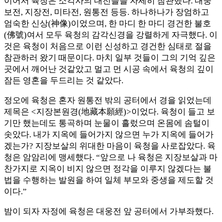
이어서 육청은 소각사의 대전들을 자세히 참관했다. 대웅
보전, 지장전, 미타전, 원통전 등등. 하나하나가 장엄하고
엄숙한 신상(神像)이었으며, 한 마디 한 마디 경건한 불호
(佛號)여서 모두 육청의 감각신경을 강렬하게 자극했다. 이
것은 육청이 처음으로 이런 신성하고 경건한 심태로 절을
참관하러 왔기 때문이다. 마치 일부 것들이 그의 기억 깊은
곳에서 깨어난 것같았고 멀고 먼 시공 속에서 육청의 깊이
잠든 영혼을 두드리는 것 같았다.
정오에 육청은 혼자 원통전 밖의 공터에서 경을 읽었는데
제목은 <지장본원경(地藏本願經)>이었다. 육청이 들고 보
기만 했는데도 통곡하며 눈물이 흘렀으며 온몸에 솜털이
솟았다. 내가 지옥에 들어가지 않으면 누가 지옥에 들어가
겠는가? 지장보살의 위대한 마음이 육청을 사로잡았다. 육
청은 암암리에 맹세했다. “앞으로 나 육청은 지장보살과 마
찬가지로 지옥이 비지 않으면 정각을 이루지 않겠다는 불
법을 수행하는 발원을 하여 일체 부모와 중생을 제도할 것
이다.”
밤이 되자 자정에 육청은 대웅전 앞 공터에서 가부좌했다.