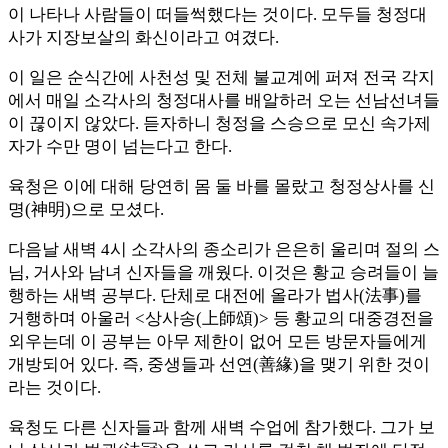
이 나타나 사람들이 떠들썩했다는 것이다. 모두들 청정대
사가 지장보살의 화신이라고 여겼다.
이 일은 순식간에 사천성 및 전체 불교계에 퍼져 전국 각지
에서 매일 소각사의 청정대사를 배알하러 오는 선남선녀들
이 끊이지 않았다. 듣자하니 청정을 스승으로 모신 속가제
자가 수만 명이 넘는다고 한다.
육청은 이에 대해 당연히 몸 둘 바를 몰랐고 청정상사를 신
명(神明)으로 모셨다.
다음날 새벽 4시 소각사의 종소리가 은은히 울리며 절의 스
님, 거사와 남녀 신자들을 깨웠다. 이것은 황교 승려들이 늘
행하는 새벽 공부다. 단체로 대전에 올라가 법사(法事)를
거행하며 아울러 <상사송(上師頌)> 등 황교의 대중경전을
외우는데 이 공부는 아무 제한이 없어 모든 방문자들에게
개방되어 있다. 즉, 중생들과 선연(善緣)을 맺기 위한 것이
라는 것이다.
육청도 다른 신자들과 함께 새벽 수업에 참가했다. 그가 보