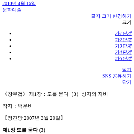
2010년 4월 16일
문학예술
글자 크기 변경하기
크기
가
1단계
가
2단계
가
3단계
가
4단계
가
5단계
닫기
SNS 공유하기
닫기
《창우겁》 제1장：도를 묻다（3）성자의 자비
작자：백운비
【정견망 2007년 3월 20일】
제1장 도를 묻다 (3)