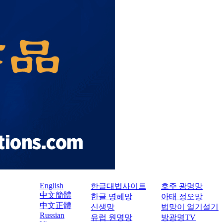
English
한글대법사이트
호주 광명망
中文簡體
한글 명혜망
아태 정오망
中文正體
신생망
법망이 얼기설기
Russian
유럽 원명망
방광명TV