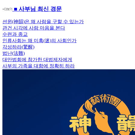
■ 사부님 최신 경문
션윈(神韻)은 왜 사람을 구할 수 있는가
관건 시각에 사람 마음을 본다
수련과 종교
인류사회는 왜 미혹(迷)의 사회인가
각성하라(驚醒)
법난(法難)
대만법회에 참가한 대법제자에게
사부의 가족을 대함에 정확히 하라