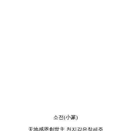
소전(小篆)
天地感恩創世主 천지감은창세주