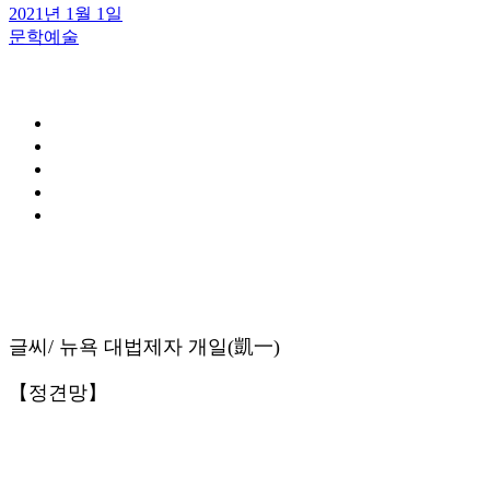
2021년 1월 1일
문학예술
글씨/ 뉴욕 대법제자 개일(凱一)
【정견망】