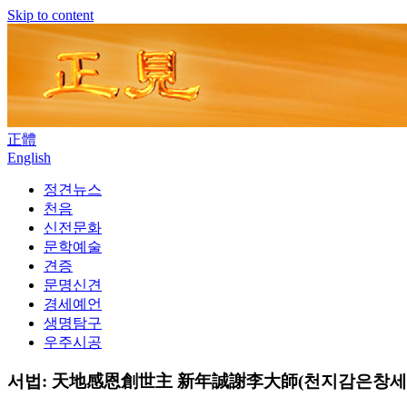
Skip to content
正體
English
정견뉴스
천음
신전문화
문학예술
견증
문명신견
경세예언
생명탐구
우주시공
서법: 天地感恩創世主 新年誠謝李大師(천지감은창세