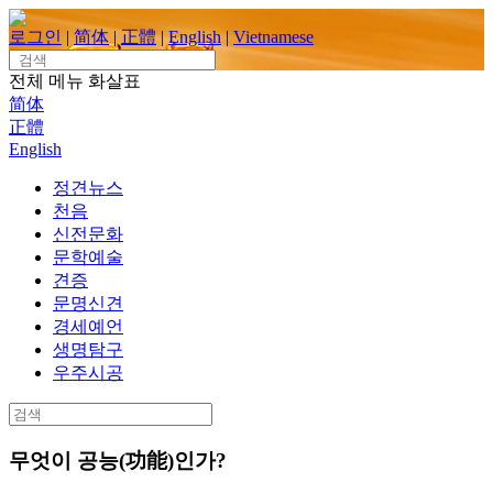
Skip
to
로그인
|
简体
|
正體
|
English
|
Vietnamese
content
Search
for:
전체 메뉴
화살표
简体
正體
English
정견뉴스
천음
신전문화
문학예술
견증
문명신견
경세예언
생명탐구
우주시공
Search
for:
무엇이 공능(功能)인가?