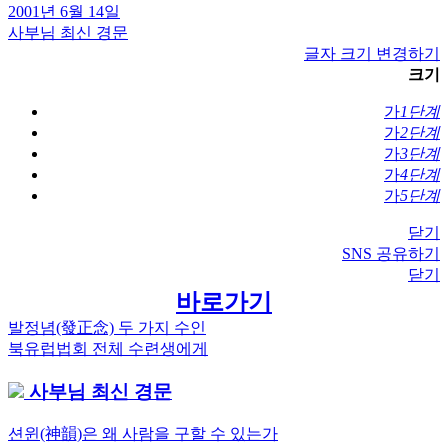
2001년 6월 14일
사부님 최신 경문
글자 크기 변경하기
크기
가
1단계
가
2단계
가
3단계
가
4단계
가
5단계
닫기
SNS 공유하기
닫기
바로가기
Previous
발정념(發正念) 두 가지 수인
글
Post:
Next
북유럽법회 전체 수련생에게
내
Post:
사부님 최신 경문
비
게
션윈(神韻)은 왜 사람을 구할 수 있는가