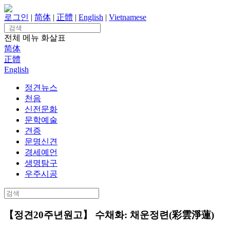
Skip
to
로그인
|
简体
|
正體
|
English
|
Vietnamese
content
Search
for:
전체 메뉴
화살표
简体
正體
English
정견뉴스
천음
신전문화
문학예술
견증
문명신견
경세예언
생명탐구
우주시공
Search
for:
【정견20주년원고】 수채화: 채운정련(彩雲淨蓮)