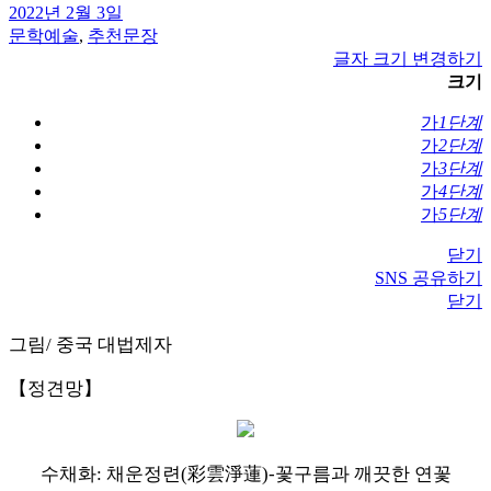
2022년 2월 3일
문학예술
,
추천문장
글자 크기 변경하기
크기
가
1단계
가
2단계
가
3단계
가
4단계
가
5단계
닫기
SNS 공유하기
닫기
그림/ 중국 대법제자
【정견망】
수채화: 채운정련(彩雲淨蓮)-꽃구름과 깨끗한 연꽃