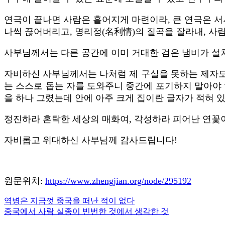
연극이 끝나면 사람은 흩어지게 마련이라, 큰 연극은 서서
나씩 끊어버리고, 명리정(名利情)의 질곡을 잘라내, 사
사부님께서는 다른 공간에 이미 거대한 검은 냄비가 설
자비하신 사부님께서는 나처럼 제 구실을 못하는 제자도 
는 스스로 돕는 자를 도와주니 중간에 포기하지 말아야 하
을 하나 그렸는데 안에 아주 크게 집이란 글자가 적혀 
정진하라 혼탁한 세상의 매화여, 각성하라 피어난 연꽃
자비롭고 위대하신 사부님께 감사드립니다!
원문위치:
https://www.zhengjian.org/node/295192
Previous
역병은 지금껏 중국을 떠난 적이 없다
글
Post:
Next
중국에서 사람 실종이 빈번한 것에서 생각한 것
내
Post: