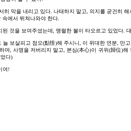
히 막을 내리고 있다. 나태하지 말고, 의지를 굳건히 해
람 속에서 뛰쳐나와야 한다.
치된 것을 보여주셨는데, 맹렬한 불이 타오르고 있었다. 
늘 보살피고 점오(點悟)해 주시니, 이 위대한 연분, 만고
며, 사명을 저버리지 말고, 본심(本心)이 귀위(歸位)해
있었다)
이여!