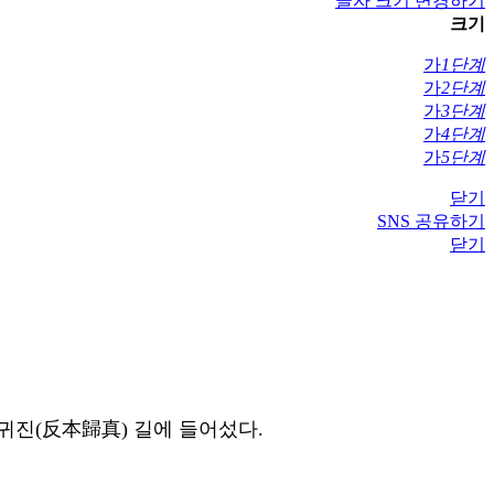
글자 크기 변경하기
크기
가
1단계
가
2단계
가
3단계
가
4단계
가
5단계
닫기
SNS 공유하기
닫기
귀진(反本歸真) 길에 들어섰다.