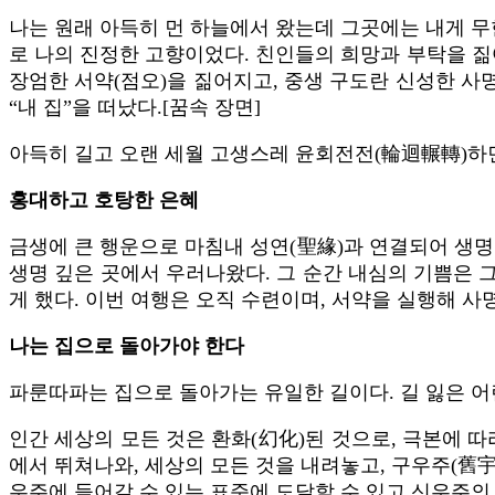
나는 원래 아득히 먼 하늘에서 왔는데 그곳에는 내게 무
로 나의 진정한 고향이었다. 친인들의 희망과 부탁을 짊
장엄한 서약(점오)을 짊어지고, 중생 구도란 신성한 사
“내 집”을 떠났다.[꿈속 장면]
아득히 길고 오랜 세월 고생스레 윤회전전(輪迴輾轉)하면
홍대하고 호탕한 은혜
금생에 큰 행운으로 마침내 성연(聖緣)과 연결되어 생명
생명 깊은 곳에서 우러나왔다. 그 순간 내심의 기쁨은 그
게 했다. 이번 여행은 오직 수련이며, 서약을 실행해 
나는 집으로 돌아가야 한다
파룬따파는 집으로 돌아가는 유일한 길이다. 길 잃은 어
인간 세상의 모든 것은 환화(幻化)된 것으로, 극본에 따
에서 뛰쳐나와, 세상의 모든 것을 내려놓고, 구우주(舊
우주에 들어갈 수 있는 표준에 도달할 수 있고 신우주의 