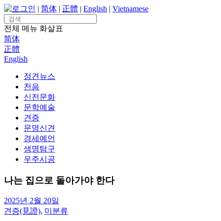
Skip
로그인
|
简体
|
正體
|
English
|
Vietnamese
to
Search
content
for:
전체 메뉴
화살표
简体
正體
English
정견뉴스
천음
신전문화
문학예술
견증
문명신견
경세예언
생명탐구
우주시공
나는 집으로 돌아가야 한다
2025년 2월 20일
견증(見證)
,
미분류