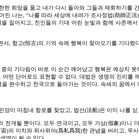
한한 희망을 품고 내가 다시 돌아와 그들과 재회하기를 
어진 나는, “나를 따라 세상에 내려가 조사정법(助師正法
명을 짊어지고, 친인들의 기대 어린 눈빛과 함께 사존께서
서, 항고(恒古)의 기억 속에 행복이 찾아오기를 기다렸다
 중의 기다림이 바로 이 순간 깨어났고 행복은 예상치 못하
 어떤 단어로도 표현할 수 없다. 대법은 생명의 진리를 깨
사명을 완수하고 천국으로 돌아가는 것이다. 속세의 꿈에서
린양이 마침내 항로를 찾았고, 법선(法船)은 이미 나를 싣
라 전개될 뿐이다. 모두 연극이고, 모두 가상(假象)이니
宇宙)의 이치와 위사위아(爲私爲我)한 관념을 버리고, 무
생명이 될 수 있다.