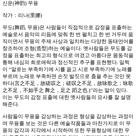
신운(神韵) 무용
작가：리나(里娜)
무도(舞蹈, 무용)은 사람들이 직접적으로 감정을 표출하는
예술로서 음악의 리듬에 맞춰 한 번 펼치고 한 번 거두며 움
직이면서 무용의 주제 사상과 일치하는 다양한 동태언어를
창조하여 조형(造型)하는 예술이다. 옛사람들은 무도를 감
정을 표출하는 최고의 형식으로 여겼고 아름다운 몸동작을
통해 내심의 희로애락과 정신적인 추구를 표현했다. 일찍
이 “말로는 부족하기에 시를 읊고 시로 부족하기에 노래를
부르며 노래로 부족하면 손짓 발짓으로 춤을 추는 것만 못
하다(言之不足，故磋叹之；磋叹之不足，故咏歌之；咏歌
之不足，不如手之 舞之，足之 蹈之也.)”라는 말이 있다.
이는 무도의 감정 표출에 대한 옛사람들의 묘사를 잘 설명
해준다.
사람들이 무용을 감상하는 과정은 형상을 감상하는 과정이
며 무용를 보는 것은 다른 예술작품들과 마찬가지로 이 무
용의 감각과 지각에서 시작하며 또한 무용형상에 대한 우