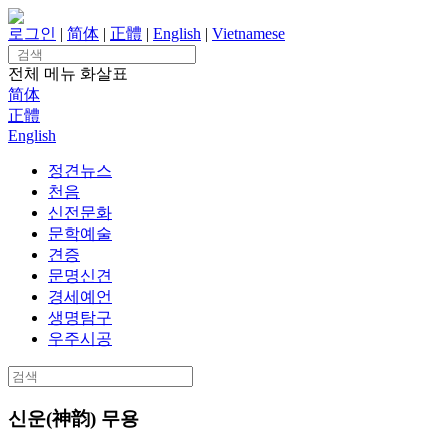
Skip
to
로그인
|
简体
|
正體
|
English
|
Vietnamese
content
Search
for:
전체 메뉴
화살표
简体
正體
English
정견뉴스
천음
신전문화
문학예술
견증
문명신견
경세예언
생명탐구
우주시공
Search
for:
신운(神韵) 무용