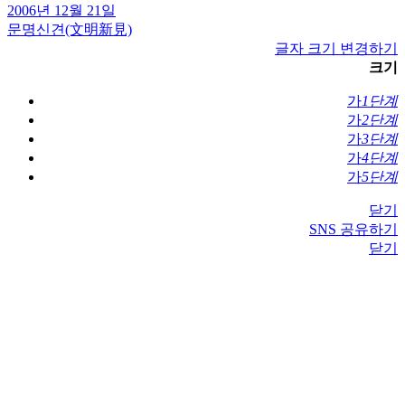
2006년 12월 21일
문명신견(文明新見)
글자 크기 변경하기
크기
가
1단계
가
2단계
가
3단계
가
4단계
가
5단계
닫기
SNS 공유하기
닫기