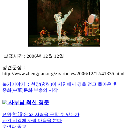
발표시간 : 2006년 12월 12일
정견문장：
http://www.zhengjian.org/zj/articles/2006/12/12/41335.html
Previous
불가이야기 ：현장(玄奘)이 서천에서 경을 얻고 돌아온 후
글
Post:
Next
중화(中華)문화 부흥의 시작
내
Post:
사부님 최신 경문
비
게
션윈(神韻)은 왜 사람을 구할 수 있는가
관건 시각에 사람 마음을 본다
이
수련과 종교