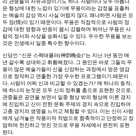
리 관중들의 사유과정이기도 하다. 사람마다 모두 아름다
운 형상에 대한 느낌이 있기에 무용이라는 감정을 표출하
는 예술의 감상 역시 사실 어렵지 않다. 왜냐하면 사람은 모
두 정(情)이 있기 때문이다. 무용은 직접적으로 사람의 정
감에 대한 영향과 반응이 몹시 강렬하며 뛰어난 무용은 사
람의 정서와 사상을 승화시킬 수 있다. 우수한 무용을 보는
것은 인생에서 일종 특수한 향수이다.
신당인 “신운 스펙태큘러(神韵晚会)”는 지난 3년 동안 매
년 갈수록 성대하고 휘황해졌다. 그 원인은 바로 그들의 무
용이 많은 예술가들이 신을 신앙하는 과정에서 얻은 영감
으로 창작하고 연출한 가장 우수한 프로그램이기 때문이
다. 사람이 어찌 신과 비교할 수 있겠는가? 매 하나의 동작,
매 하나의 눈짓은 모두 신의 정취를 춤으로 표현한 것으로,
관중들은 공연을 보면서 일종 형상 밖의 형상에 이른 경지
에 진입하고 신이 전한 문화 주제의 경지 속으로 진입하여
고층 경지의 생명을 느끼고 체험할 수 있다. 이는 신이 사람
에게 남겨놓은 작풍이자 작법으로 함축적이고 단정하고 장
엄하며 천진하고 멋진 것으로 무용 자세에서 완전히 표현
된다.