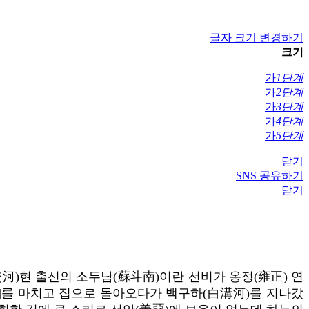
글자 크기 변경하기
크기
가
1단계
가
2단계
가
3단계
가
4단계
가
5단계
닫기
SNS 공유하기
닫기
河)현 출신의 소두남(蘇斗南)이란 선비가 옹정(雍正) 연
다]를 마치고 집으로 돌아오다가 백구하(白溝河)를 지나갔