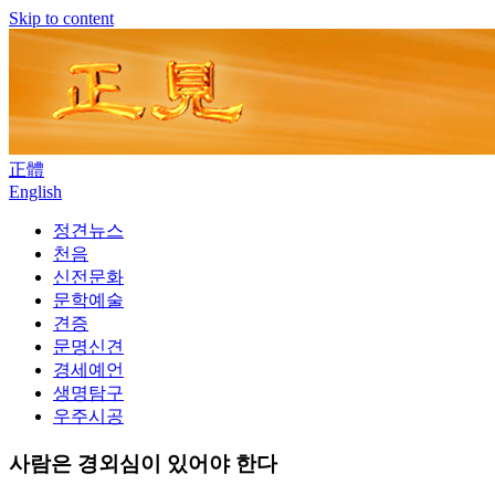
Skip to content
正體
English
정견뉴스
천음
신전문화
문학예술
견증
문명신견
경세예언
생명탐구
우주시공
사람은 경외심이 있어야 한다