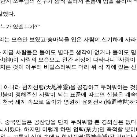
 단지 소두남의 친구가 깜짝 놀라서 온몸에 땀을 흘리며 
말했다.
 누가 있겠는가?”
날리는 모습만 보였고 승마복을 입은 사람이 신기하게 사라
을 지금 사람들은 들어도 별다른 생각이 없거나 들어도 
(神)이 사람의 모습으로 인간 세상에 나타나니 “사람이 하
 저지른 것이 아무리 비밀스러워도 머리 위 석 자에 있는 
이 아니라 천지신령(天地神靈)을 공경하고 두려워하는 것
 신불이 정해주신 사람이 되는 표준에 따르면 신불은 계속
해 천국 세계 속으로 돌아가 영원히 윤회전세(輪迴轉世)하지
 중국인들은 공산당을 단지 두려워할 뿐 경외심은 없다
뇌시켰다. 하지만 이렇게 하면 업력(業力)만 축적할 뿐이
끝없는 고통의 심연 속에서 형신전멸(形神全滅)될 것이다