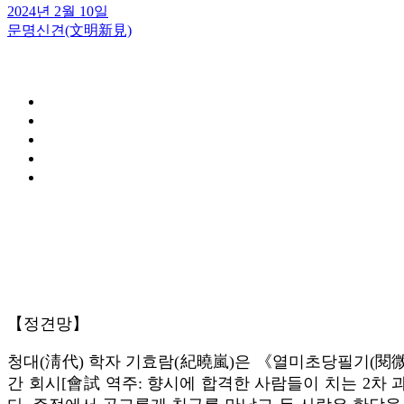
2024년 2월 10일
문명신견(文明新見)
【정견망】
청대(淸代) 학자 기효람(紀曉嵐)은 《열미초당필기(閱微
간 회시[會試 역주: 향시에 합격한 사람들이 치는 2차