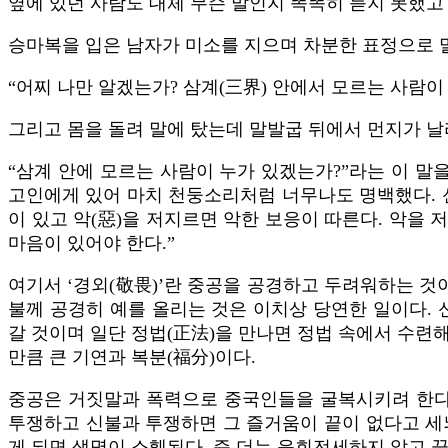
옆에 있던 사람도 대체 무슨 말인지 똑똑히 듣지 못했고
승마복을 입은 남자가 미소를 지으며 차분한 표정으로 
“어찌 나만 알겠는가? 삼계(三界) 안에서 모르는 사람이
그리고 몸을 돌려 말에 탔는데 말발굽 뒤에서 먼지가 
“삼계 안에 모르는 사람이 누가 있겠는가?”라는 이 말
고인에게 있어 마치 천둥소리처럼 너무나도 명백했다. 신
이 있고 악(惡)을 저지르면 악한 보응이 따른다. 악을
마음이 있어야 한다.”
여기서 ‘경외(敬畏)’란 중공을 공경하고 두려워하는 것
불께 공경히 예를 올리는 것은 이치상 당연한 일이다.
갈 것이며 일단 정법(正法)을 만나면 정법 속에서 수련
만큼 큰 기연과 복분(福分)이다.
중공은 거짓말과 폭력으로 중국인들을 굴복시키려 한다.
투쟁하고 신불과 투쟁하면 그 즐거움이 끝이 없다고 세
게 되면 생명이 소훼된다. 즉 더는 윤회전세하지 않고 