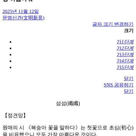
2025년 11월 12일
문명신견(文明新見)
글자 크기 변경하기
크기
가
1단계
가
2단계
가
3단계
가
4단계
가
5단계
닫기
SNS 공유하기
닫기
섬섬(纖纖)
【정견망】
원매의 시 《복숭아 꽃을 말하다》는 첫꽃으로 초심(初心)
을 비유했으니 모두 가장 아름다운 것이다.