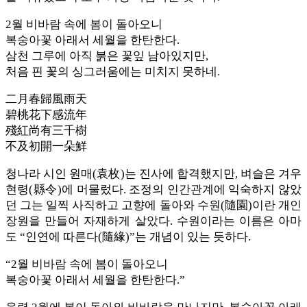
2월 비바람 속에 봄이 돌아오니
복숭아꽃 아래서 세월을 한탄한다.
삼천 그루에 아직 붉은 꽃잎 남아있지만,
처음 핀 꽃의 싱그러움에는 미치지 못하네.
二月春歸風雨天
碧桃花下感流年
殘紅尚有三千樹
不及初開一朵鮮
청나라 시인 원매(袁枚)는 진사에 합격했지만, 벼슬은 겨우
현령(縣令)에 머물렀다. 조정의 인간관계에 익숙하지 않았
던 그는 일찍 사직하고 고향에 돌아와 수원(隨園)이란 개인
장원을 만들어 자재하게 살았다. 수원이라는 이름은 아마
도 “인연에 따른다(隨緣)”는 개념이 있는 듯하다.
“2월 비바람 속에 봄이 돌아오니
복숭아꽃 아래서 세월을 한탄한다.”