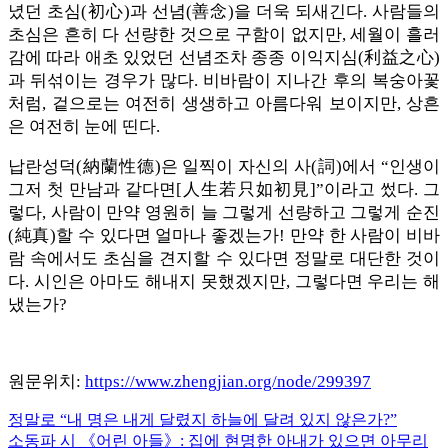
녔던 초심(初心)과 선념(善念)을 더욱 되새긴다. 사람들의
초심은 흔히 다 선량한 것으로 구함이 없지만, 세월이 흘러
감에 따라 애초 있었던 선념조차 종종 이익지심(利益之心)
과 뒤섞이는 경우가 많다. 비바람이 지나간 후의 복숭아꽃
처럼, 겉으로는 여전히 생생하고 아름다워 보이지만, 상흔
은 여전히 눈에 띤다.
납란성덕(納蘭性德)은 일찍이 자신의 사(詞)에서 “인생이
그저 첫 만남과 같다면[人生若只如初見]”이라고 썼다. 그
렇다, 사람이 만약 영원히 늘 그렇게 선량하고 그렇게 순진
(純真)할 수 있다면 얼마나 좋겠는가! 만약 한 사람이 비바
람 속에서도 초심을 견지할 수 있다면 정말로 대단한 것이
다. 시인은 아마도 해내지 못했겠지만, 그렇다면 우리는 해
냈는가?
원문위치:
https://www.zhengjian.org/node/299397
Previous
정말로 “내 명은 내게 달렸지 하늘에 달려 있지 않은가?”
글
Post:
Next
소동파 시 《어린 아들》: 집에 현명한 아내가 있으면 아무리