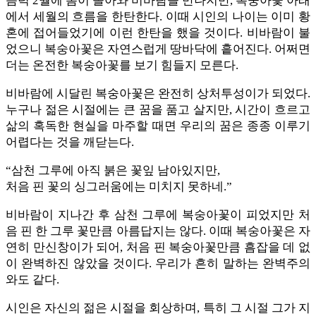
음력 2월에 봄이 돌아와 비바람을 만나지만, 복숭아꽃 아래
에서 세월의 흐름을 한탄한다. 이때 시인의 나이는 이미 황
혼에 접어들었기에 이런 한탄을 했을 것이다. 비바람이 불
었으니 복숭아꽃은 자연스럽게 땅바닥에 흩어진다. 어쩌면
더는 온전한 복숭아꽃를 보기 힘들지 모른다.
비바람에 시달린 복숭아꽃은 완전히 상처투성이가 되었다.
누구나 젊은 시절에는 큰 꿈을 품고 살지만, 시간이 흐르고
삶의 혹독한 현실을 마주할 때면 우리의 꿈은 종종 이루기
어렵다는 것을 깨닫는다.
“삼천 그루에 아직 붉은 꽃잎 남아있지만,
처음 핀 꽃의 싱그러움에는 미치지 못하네.”
비바람이 지나간 후 삼천 그루에 복숭아꽃이 피었지만 처
음 핀 한 그루 꽃만큼 아름답지는 않다. 이때 복숭아꽃은 자
연히 만신창이가 되어, 처음 핀 복숭아꽃만큼 흠잡을 데 없
이 완벽하진 않았을 것이다. 우리가 흔히 말하는 완벽주의
와도 같다.
시인은 자신의 젊은 시절을 회상하며, 특히 그 시절 그가 지