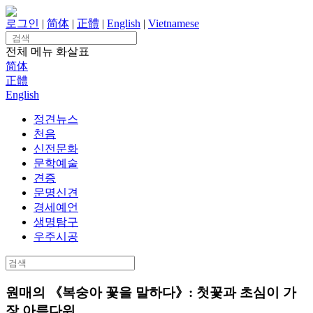
Skip
to
로그인
|
简体
|
正體
|
English
|
Vietnamese
content
Search
for:
전체 메뉴
화살표
简体
正體
English
정견뉴스
천음
신전문화
문학예술
견증
문명신견
경세예언
생명탐구
우주시공
Search
for:
원매의 《복숭아 꽃을 말하다》: 첫꽃과 초심이 가
장 아름다워