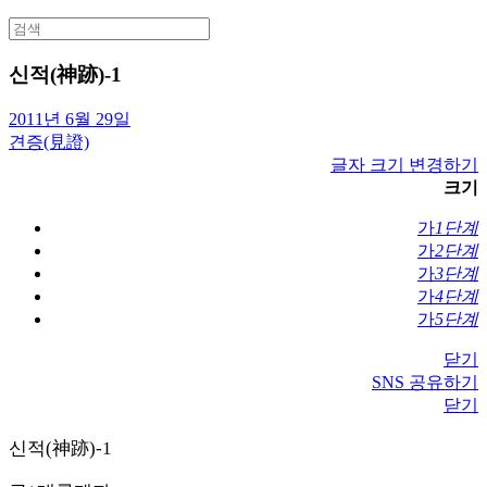
Search
for:
신적(神跡)-1
2011년 6월 29일
견증(見證)
글자 크기 변경하기
크기
가
1단계
가
2단계
가
3단계
가
4단계
가
5단계
닫기
SNS 공유하기
닫기
신적(神跡)-1