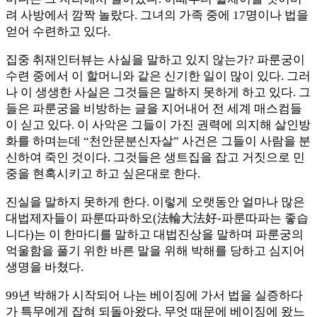
려 사방에서 깜짝 놀랐다. 그녀의 가족 중에 17명이나 법을
얻어 수련하고 있다.
집중 취재인터뷰는 사실을 말하고 있지 않는가? 파룬궁이
수련 중에서 이 할머니와 같은 신기한 일이 많이 있다. 그러
나 이 생생한 사실은 그것들은 말하지 못하게 하고 있다. 그
들은 파룬궁을 비방하는 글을 지어내어 전 세계 매스컴들
이 싣고 있다. 이 사악은 그들이 가진 권력에 의지해 살인방
화를 하며는데 “천안문분신자살” 사건은 그들이 사람을 분
신하여 죽인 것이다. 그것들은 생트집을 잡고 거짓으로 민
중을 현혹시키고 하고 싶은대로 한다.
진실을 말하지 못하게 한다. 이렇게 오랫동안 얼마나 많은
대법제자들이 파룬따파하오(法輪大法好-파룬따파는 좋습
니다)는 이 한마디를 말하고 대법진상을 말하며 파룬궁의
억울함을 풀기 위한 바른 말을 위해 박해를 당하고 심지어
생명을 바쳤다.
99년 박해가 시작되어 나는 베이징에 가서 법을 실증하다
가 특무에게 잡혀 되돌아왔다. 무엇 때문에 베이징에 왔느