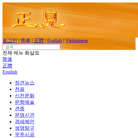
Skip
to
content
로그인
|
简体
|
正體
|
English
|
Vietnamese
Search
for:
전체 메뉴
화살표
简体
正體
English
정견뉴스
천음
신전문화
문학예술
견증
문명신견
경세예언
생명탐구
우주시공