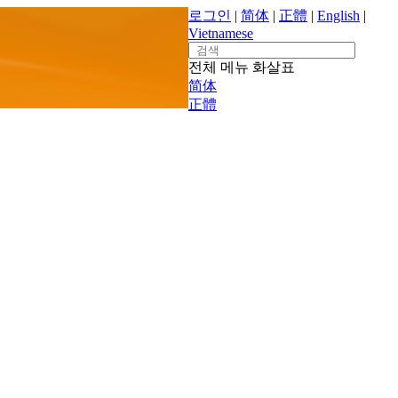
로그인
|
简体
|
正體
|
English
|
Vietnamese
Search
for:
전체 메뉴
화살표
简体
正體