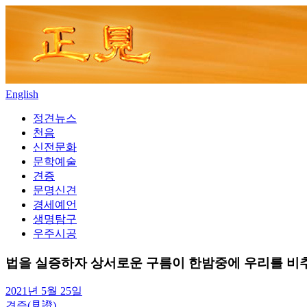
Skip
to
content
English
정견뉴스
천음
신전문화
문학예술
견증
문명신견
경세예언
생명탐구
우주시공
법을 실증하자 상서로운 구름이 한밤중에 우리를 비
2021년 5월 25일
견증(見證)