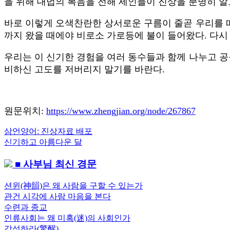
을 위해 대법의 복음을 전해 세인들이 진상을 분명히 알
바로 이렇게 오색찬란한 상서로운 구름이 줄곧 우리를 따
까지 왔을 때에야 비로소 가로등에 불이 들어왔다. 다시
우리는 이 신기한 경험을 여러 동수들과 함께 나누고 공
비하신 고도를 저버리지 말기를 바란다.
원문위치:
https://www.zhengjian.org/node/267867
Previous
삼언양어: 진상자료 배포
글
Post:
Next
신기하고 아름다운 달
내
Post:
■ 사부님 최신 경문
비
게
션윈(神韻)은 왜 사람을 구할 수 있는가
관건 시각에 사람 마음을 본다
이
수련과 종교
션
인류사회는 왜 미혹(迷)의 사회인가
각성하라(驚醒)