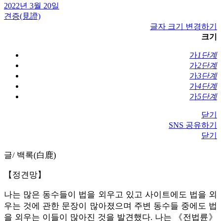
2022년 3월 20일
견증(見證)
글자 크기 변경하기
크기
가
1단계
가
2단계
가
3단계
가
4단계
가
5단계
닫기
SNS 공유하기
닫기
글/ 백록(白鹿)
【정견망】
나는 많은 동수들이 법을 외우고 있고 사이트에도 법을 외
우는 것에 관한 문장이 많아졌으며 주변 동수들 중에도 법
을 외우는 이들이 많아진 것을 발견했다. 나는 《전법륜》