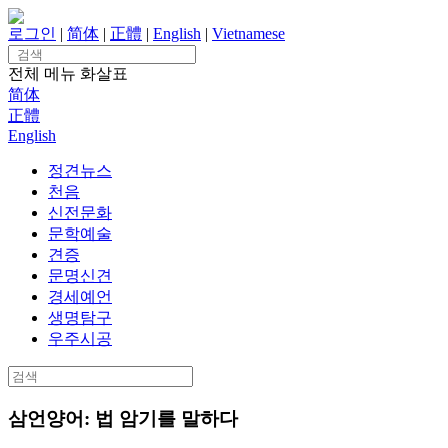
Skip
to
로그인
|
简体
|
正體
|
English
|
Vietnamese
content
Search
for:
전체 메뉴
화살표
简体
正體
English
정견뉴스
천음
신전문화
문학예술
견증
문명신견
경세예언
생명탐구
우주시공
Search
for:
삼언양어: 법 암기를 말하다