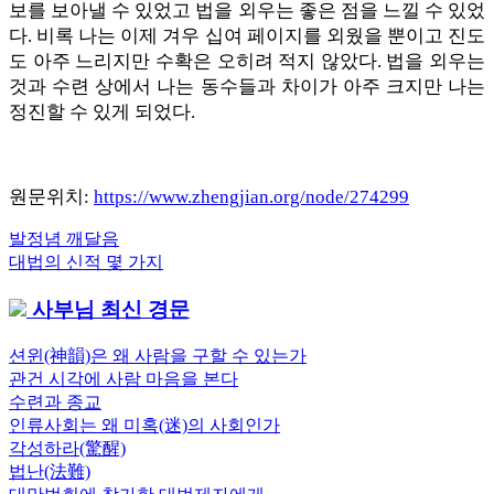
보를 보아낼 수 있었고 법을 외우는 좋은 점을 느낄 수 있었
다. 비록 나는 이제 겨우 십여 페이지를 외웠을 뿐이고 진도
도 아주 느리지만 수확은 오히려 적지 않았다. 법을 외우는
것과 수련 상에서 나는 동수들과 차이가 아주 크지만 나는
정진할 수 있게 되었다.
원문위치:
https://www.zhengjian.org/node/274299
Previous
발정념 깨달음
글
Post:
Next
대법의 신적 몇 가지
내
Post:
사부님 최신 경문
비
게
션윈(神韻)은 왜 사람을 구할 수 있는가
관건 시각에 사람 마음을 본다
이
수련과 종교
션
인류사회는 왜 미혹(迷)의 사회인가
각성하라(驚醒)
법난(法難)