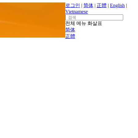
로그인
|
简体
|
正體
|
English
|
Vietnamese
Search
for:
전체 메뉴
화살표
简体
正體