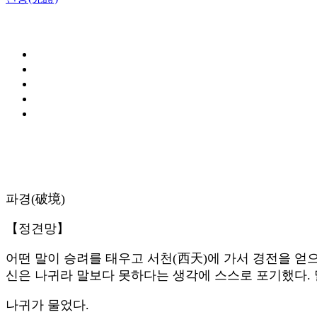
파경(破境)
【정견망】
어떤 말이 승려를 태우고 서천(西天)에 가서 경전을 얻
신은 나귀라 말보다 못하다는 생각에 스스로 포기했다. 말
나귀가 물었다.