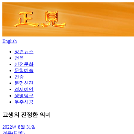
Skip
to
content
English
정견뉴스
천음
신전문화
문학예술
견증
문명신견
경세예언
생명탐구
우주시공
고생의 진정한 의미
2022년 8월 31일
견증(見證)