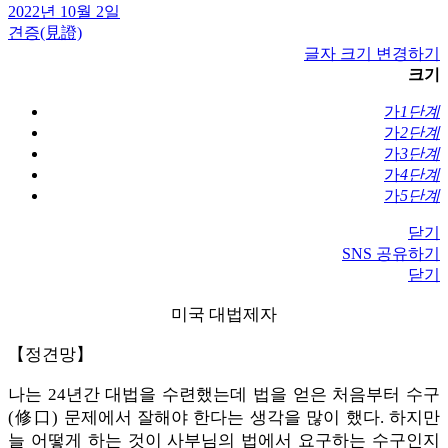
2022년 10월 2일
견증(見證)
글자 크기 변경하기
크기
가
1단계
가
2단계
가
3단계
가
4단계
가
5단계
닫기
SNS 공유하기
닫기
미국 대법제자
【정견망】
나는 24년간 대법을 수련했는데 법을 얻은 처음부터 수구
(修口) 문제에서 잘해야 한다는 생각을 많이 했다. 하지만
늘 어떻게 하는 것이 사부님의 법에서 요구하는 수구인지