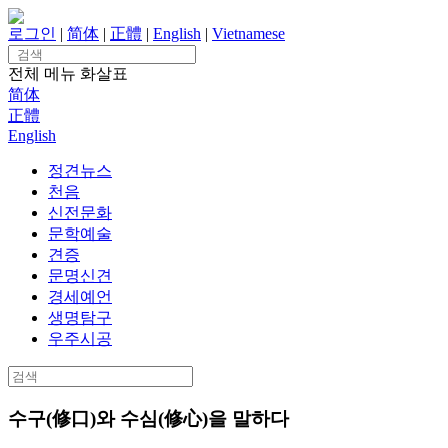
Skip
to
로그인
|
简体
|
正體
|
English
|
Vietnamese
content
Search
for:
전체 메뉴
화살표
简体
正體
English
정견뉴스
천음
신전문화
문학예술
견증
문명신견
경세예언
생명탐구
우주시공
Search
for:
수구(修口)와 수심(修心)을 말하다