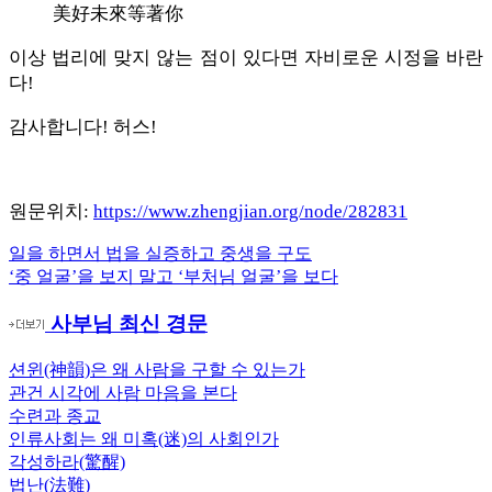
美好未來等著你
이상 법리에 맞지 않는 점이 있다면 자비로운 시정을 바란
다!
감사합니다! 허스!
원문위치:
https://www.zhengjian.org/node/282831
Previous
일을 하면서 법을 실증하고 중생을 구도
글
Post:
Next
‘중 얼굴’을 보지 말고 ‘부처님 얼굴’을 보다
내
Post:
사부님 최신 경문
비
게
션윈(神韻)은 왜 사람을 구할 수 있는가
관건 시각에 사람 마음을 본다
이
수련과 종교
션
인류사회는 왜 미혹(迷)의 사회인가
각성하라(驚醒)
법난(法難)