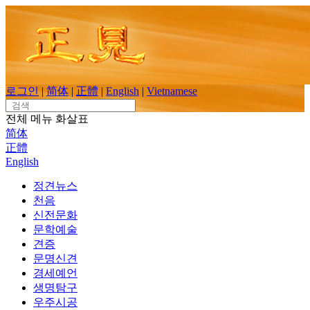
Skip
to
content
로그인
|
简体
|
正體
|
English
|
Vietnamese
Search
for:
전체 메뉴
화살표
简体
正體
English
정견뉴스
천음
신전문화
문학예술
견증
문명신견
경세예언
생명탐구
우주시공