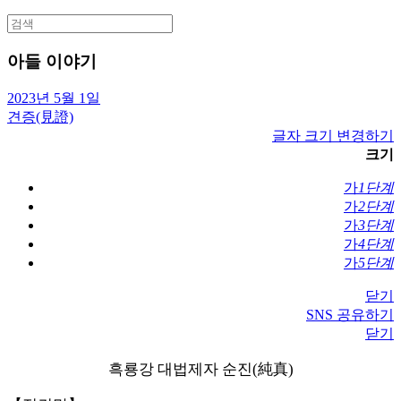
Search
for:
아들 이야기
2023년 5월 1일
견증(見證)
글자 크기 변경하기
크기
가
1단계
가
2단계
가
3단계
가
4단계
가
5단계
닫기
SNS 공유하기
닫기
흑룡강 대법제자 순진(純真)