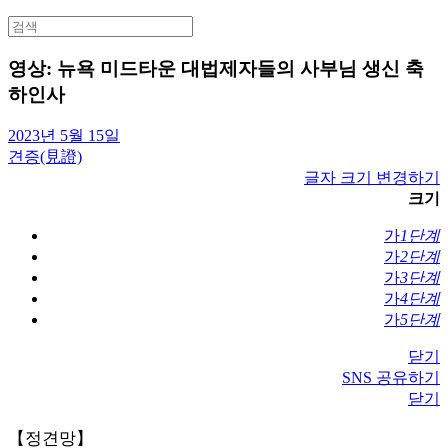
Search
for:
영상: 뉴욕 미드타운 대법제자들의 사부님 생신 축
하인사
2023년 5월 15일
견증(見證)
글자 크기 변경하기
크기
가
1단계
가
2단계
가
3단계
가
4단계
가
5단계
닫기
SNS 공유하기
닫기
【정견망】