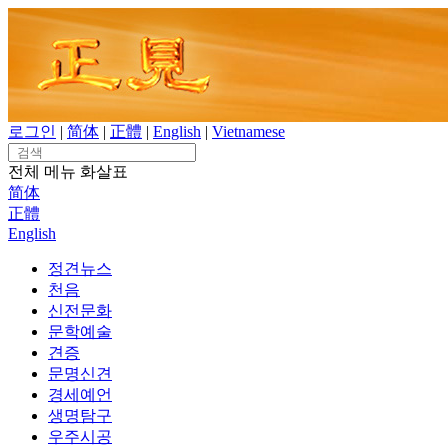
Skip
to
content
로그인
|
简体
|
正體
|
English
|
Vietnamese
Search
for:
전체 메뉴
화살표
简体
正體
English
정견뉴스
천음
신전문화
문학예술
견증
문명신견
경세예언
생명탐구
우주시공