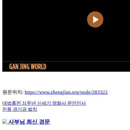
원문위치:
https://www.zhengjian.org/node/283322
Previous
대법홍전 31주년 신세기 영화사 문안인사
글
Post:
Next
진풍 경기공 발치
내
Post:
사부님 최신 경문
비