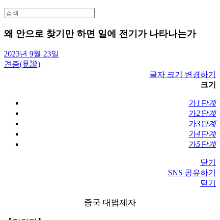
Search
for:
왜 안으로 찾기만 하면 일에 전기가 나타나는가
2023년 9월 23일
견증(見證)
글자 크기 변경하기
크기
가
1단계
가
2단계
가
3단계
가
4단계
가
5단계
닫기
SNS 공유하기
닫기
중국 대법제자