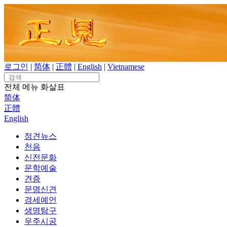
Skip
to
content
로그인
|
简体
|
正體
|
English
|
Vietnamese
Search
for:
전체 메뉴
화살표
简体
正體
English
정견뉴스
천음
신전문화
문학예술
견증
문명신견
경세예언
생명탐구
우주시공