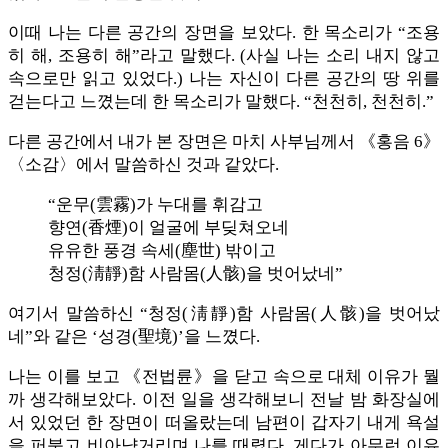
이때 나는 다른 공간의 장면을 보았다. 한 목소리가 “조용
히 해, 조용히 해”라고 말했다. (사실 나는 소리 내지 않고
속으로만 읽고 있었다.) 나는 자신이 다른 공간의 땅 위를
걷는다고 느꼈는데 한 목소리가 말했다. “천천히, 천천히.”
다른 공간에서 내가 본 장면은 마치 사부님께서 《홍음 6》
〈소감〉에서 말씀하신 것과 같았다.
“운무(雲霧)가 누대를 휘감고
향연(香煙)이 얼굴에 부딪쳐오네
유유한 풍경 속세(塵世) 밖이고
청정(淸靜)함 사람몸(人骸)을 벗어났네”
여기서 말씀하신 “청정(淸靜)함 사람몸(人骸)을 벗어났
네”와 같은 ‘성경(聖境)’을 느꼈다.
나는 이를 보고 《전법륜》을 닫고 속으로 대체 이유가 뭘
까 생각해보았다. 이전 일을 생각해보니 전날 밤 화장실에
서 있었던 한 장면이 떠올랐는데 남편이 갑자기 내게 욕설
을 퍼붓고 비아냥거리며 나를 때렸다. 게다가 아무런 이유