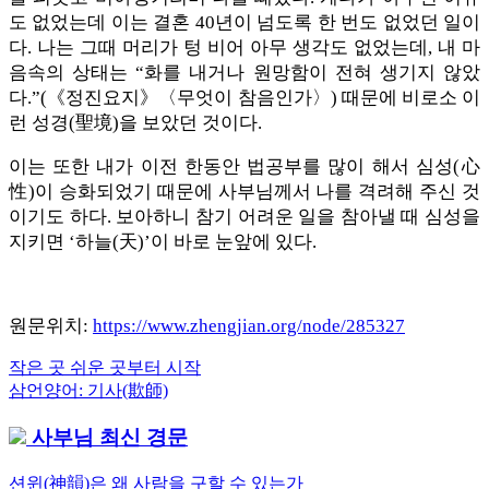
도 없었는데 이는 결혼 40년이 넘도록 한 번도 없었던 일이
다. 나는 그때 머리가 텅 비어 아무 생각도 없었는데, 내 마
음속의 상태는 “화를 내거나 원망함이 전혀 생기지 않았
다.”(《정진요지》〈무엇이 참음인가〉) 때문에 비로소 이
런 성경(聖境)을 보았던 것이다.
이는 또한 내가 이전 한동안 법공부를 많이 해서 심성(心
性)이 승화되었기 때문에 사부님께서 나를 격려해 주신 것
이기도 하다. 보아하니 참기 어려운 일을 참아낼 때 심성을
지키면 ‘하늘(天)’이 바로 눈앞에 있다.
원문위치:
https://www.zhengjian.org/node/285327
Previous
작은 곳 쉬운 곳부터 시작
글
Post:
Next
삼언양어: 기사(欺師)
내
Post:
사부님 최신 경문
비
게
션윈(神韻)은 왜 사람을 구할 수 있는가