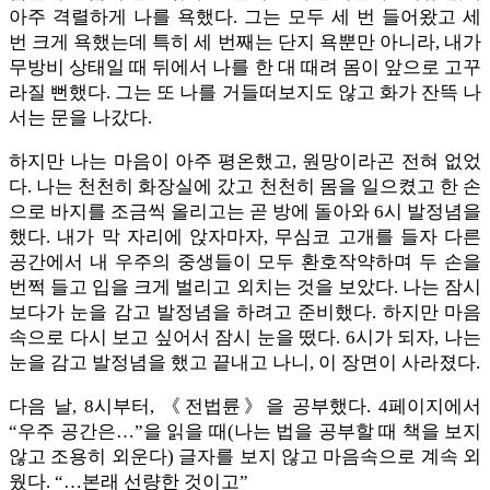
아주 격렬하게 나를 욕했다. 그는 모두 세 번 들어왔고 세
번 크게 욕했는데 특히 세 번째는 단지 욕뿐만 아니라, 내가
무방비 상태일 때 뒤에서 나를 한 대 때려 몸이 앞으로 고꾸
라질 뻔했다. 그는 또 나를 거들떠보지도 않고 화가 잔뜩 나
서는 문을 나갔다.
하지만 나는 마음이 아주 평온했고, 원망이라곤 전혀 없었
다. 나는 천천히 화장실에 갔고 천천히 몸을 일으켰고 한 손
으로 바지를 조금씩 올리고는 곧 방에 돌아와 6시 발정념을
했다. 내가 막 자리에 앉자마자, 무심코 고개를 들자 다른
공간에서 내 우주의 중생들이 모두 환호작약하며 두 손을
번쩍 들고 입을 크게 벌리고 외치는 것을 보았다. 나는 잠시
보다가 눈을 감고 발정념을 하려고 준비했다. 하지만 마음
속으로 다시 보고 싶어서 잠시 눈을 떴다. 6시가 되자, 나는
눈을 감고 발정념을 했고 끝내고 나니, 이 장면이 사라졌다.
다음 날, 8시부터, 《전법륜》을 공부했다. 4페이지에서
“우주 공간은…”을 읽을 때(나는 법을 공부할 때 책을 보지
않고 조용히 외운다) 글자를 보지 않고 마음속으로 계속 외
웠다. “…본래 선량한 것이고”