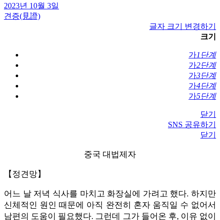
2023년 10월 3일
견증(見證)
글자 크기 변경하기
크기
가
1단계
가
2단계
가
3단계
가
4단계
가
5단계
닫기
SNS 공유하기
닫기
중국 대법제자
【정견망】
어느 날 저녁 식사를 마치고 화장실에 가려고 했다. 하지만
신체적인 원인 때문에 아직 완전히 혼자 움직일 수 없어서
남편의 도움이 필요했다. 그런데 그가 들어온 후, 이유 없이