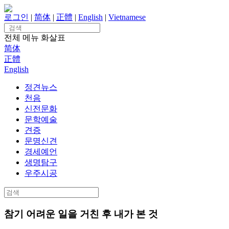
Skip
to
로그인
|
简体
|
正體
|
English
|
Vietnamese
content
Search
for:
전체 메뉴
화살표
简体
正體
English
정견뉴스
천음
신전문화
문학예술
견증
문명신견
경세예언
생명탐구
우주시공
Search
for:
참기 어려운 일을 거친 후 내가 본 것