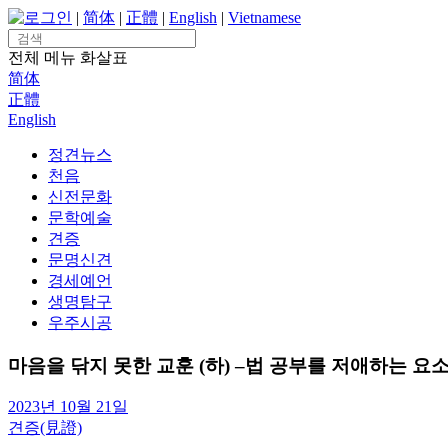
Skip
로그인
|
简体
|
正體
|
English
|
Vietnamese
to
Search
content
for:
전체 메뉴
화살표
简体
正體
English
정견뉴스
천음
신전문화
문학예술
견증
문명신견
경세예언
생명탐구
우주시공
마음을 닦지 못한 교훈 (하) –법 공부를 저애하는 요
2023년 10월 21일
견증(見證)