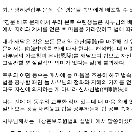
최근 명혜편집부 문장 《신경문을 속인에게 배포할 수 
“경문 배포 문제에서 우리 본토 수련생들은 사부님의 배
에서 지혜와 계시를 얻은 후 마음을 가라앉히고 법에 따라
내가 깨달은 것은 모든 문제와 관난(關難)을 마주해 
문에서는 向法中求를 법에 따라 한다는 해석하는데 이렇게
사부님의 가르침과 은사(恩賜)를 깨달으며 법으로 자신
그럴싸할 뿐 실질적인 의미가 없다는 말)에 불과하다.
주위의 어떤 동수는 매사에 늘 마음을 조용히 하고 법속
법을 공부할 때면 늘 사부님의 점화와 지혜의 가지를 얻
라도 자신에 의지하는 게 아니라 신사신법(信師信法)에 
나는 전에 이 동수와 교류한 적이 있는데 내 마음 속에
일단 모든 것을 내려놓고 법을 공부하는데 법 공부 속에
사부님께서는 《창춘보도원법회 설법》에서 말씀하셨다