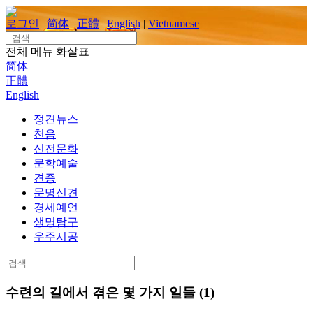
Skip
to
로그인
|
简体
|
正體
|
English
|
Vietnamese
content
Search
for:
전체 메뉴
화살표
简体
正體
English
정견뉴스
천음
신전문화
문학예술
견증
문명신견
경세예언
생명탐구
우주시공
Search
for:
수련의 길에서 겪은 몇 가지 일들 (1)