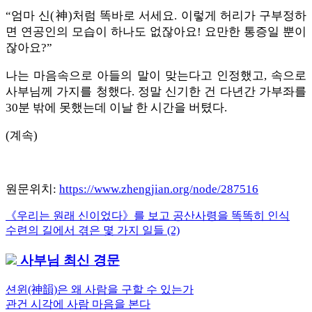
“엄마 신(神)처럼 똑바로 서세요. 이렇게 허리가 구부정하
면 연공인의 모습이 하나도 없잖아요! 요만한 통증일 뿐이
잖아요?”
나는 마음속으로 아들의 말이 맞는다고 인정했고, 속으로
사부님께 가지를 청했다. 정말 신기한 건 다년간 가부좌를
30분 밖에 못했는데 이날 한 시간을 버텼다.
(계속)
원문위치:
https://www.zhengjian.org/node/287516
Previous
《우리는 원래 신이었다》를 보고 공산사령을 똑똑히 인식
글
Post:
Next
수련의 길에서 겪은 몇 가지 일들 (2)
내
Post:
사부님 최신 경문
비
게
션윈(神韻)은 왜 사람을 구할 수 있는가
관건 시각에 사람 마음을 본다
이