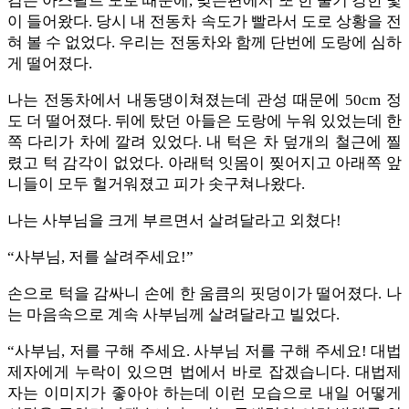
검은 아스팔트 도로 때문에, 맞은편에서 또 한 줄기 강한 빛
이 들어왔다. 당시 내 전동차 속도가 빨라서 도로 상황을 전
혀 볼 수 없었다. 우리는 전동차와 함께 단번에 도랑에 심하
게 떨어졌다.
나는 전동차에서 내동댕이쳐졌는데 관성 때문에 50cm 정
도 더 떨어졌다. 뒤에 탔던 아들은 도랑에 누워 있었는데 한
쪽 다리가 차에 깔려 있었다. 내 턱은 차 덮개의 철근에 찔
렸고 턱 감각이 없었다. 아래턱 잇몸이 찢어지고 아래쪽 앞
니들이 모두 헐거워졌고 피가 솟구쳐나왔다.
나는 사부님을 크게 부르면서 살려달라고 외쳤다!
“사부님, 저를 살려주세요!”
손으로 턱을 감싸니 손에 한 움큼의 핏덩이가 떨어졌다. 나
는 마음속으로 계속 사부님께 살려달라고 빌었다.
“사부님, 저를 구해 주세요. 사부님 저를 구해 주세요! 대법
제자에게 누락이 있으면 법에서 바로 잡겠습니다. 대법제
자는 이미지가 좋아야 하는데 이런 모습으로 내일 어떻게