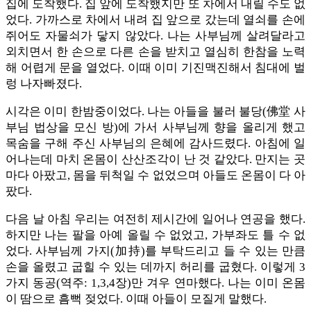
집에 도착했다. 집 앞에 도착했지만 또 차에서 내릴 수도 없
었다. 가까스로 차에서 내려 집 앞으로 갔는데 열쇠를 손에
쥐어도 자물쇠가 닿지 않았다. 나는 사부님께 살려달라고
외치면서 한 손으로 다른 손을 받치고 열심히 한참을 노력
해 어렵게 문을 열었다. 이때 이미 기진맥진해서 침대에 벌
렁 나자빠졌다.
시각은 이미 한밤중이었다. 나는 아들을 불러 불당(佛堂 사
부님 법상을 모신 방)에 가서 사부님께 향을 올리게 했고
목숨을 구해 주신 사부님의 은혜에 감사드렸다. 아침에 일
어나는데 마치 온몸이 산산조각이 난 것 같았다. 만지는 곳
마다 아팠고, 몸을 뒤척일 수 없었으며 아들도 온몸이 다 아
팠다.
다음 날 아침 우리는 여전히 제시간에 일어나 연공을 했다.
하지만 나는 팔을 아예 올릴 수 없었고, 가부좌도 틀 수 없
었다. 사부님께 가지(加持)를 부탁드리고 들 수 있는 만큼
손을 올렸고 굽힐 수 있는 데까지 허리를 굽혔다. 이렇게 3
가지 동공(역주: 1,3,4장)만 겨우 연마했다. 나는 이미 온몸
이 땀으로 흠뻑 젖었다. 이때 아들이 모질게 말했다.