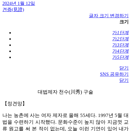
2024년 1월 12일
견증(見證)
글자 크기 변경하기
크기
가
1단계
가
2단계
가
3단계
가
4단계
가
5단계
닫기
SNS 공유하기
닫기
대법제자 천수(川秀) 구술
【정견망】
나는 농촌에 사는 여자 제자로 올해 55세다. 1997년 5월 대
법을 수련하기 시작했다. 문화수준이 높지 않아 지금껏 교
류 원고를 써 본 적이 없는데, 오늘 이런 기연이 있어 내가