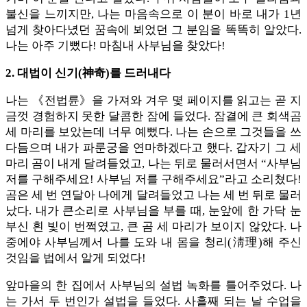
불신을 느끼지만, 나는 마음속으로 이 분이 바로 내가 1년
넘게 찾아다녔던 꿈속에 뵈었던 그 분임을 똑똑히 알았다.
나는 아주 기뻤다! 마침내 사부님을 찾았다!
2. 대법이 신기(神奇)를 드러내다
나는 《전법륜》을 가져와 겨우 몇 페이지를 읽고는 곧 지
금껏 경험하지 못한 달콤한 잠에 들었다. 잠결에 큰 회색곰
세 마리를 보았는데 너무 예뻤다. 나는 손으로 그것들을 쓰
다듬으며 내가 파룬궁을 연마하겠다고 했다. 갑자기 그 세
마리 곰이 내게 달려들었고, 나는 뒤로 물러서면서 “사부님
저를 구해주세요! 사부님 저를 구해주세요”라고 소리쳤다!
곰은 세 번 연달아 나에게 달려들었고 나는 세 번 뒤로 물러
났다. 내가 큰소리로 사부님을 부를 때, 눈앞에 한 가닥 눈
부신 흰 빛이 번쩍였고, 큰 곰 세 마리가 보이지 않았다. 나
중에야 사부님께서 나를 도와 내 몸을 청리(淸理)해 주신
것임을 법에서 알게 되었다!
앞마을의 한 집에서 사부님의 설법 녹화를 틀어주었다. 나
는 가서 두 번인가 설법을 들었다. 사흘째 되는 날 수업을