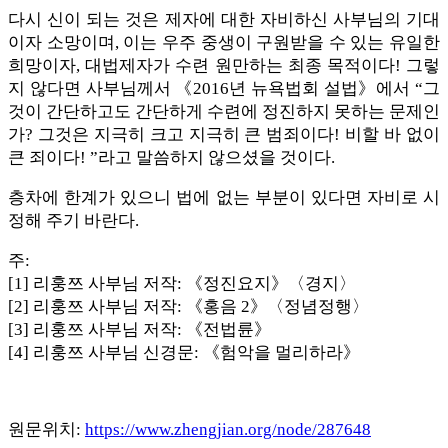
다시 신이 되는 것은 제자에 대한 자비하신 사부님의 기대
이자 소망이며, 이는 우주 중생이 구원받을 수 있는 유일한
희망이자, 대법제자가 수련 원만하는 최종 목적이다! 그렇
지 않다면 사부님께서 《2016년 뉴욕법회 설법》에서 “그
것이 간단하고도 간단하게 수련에 정진하지 못하는 문제인
가? 그것은 지극히 크고 지극히 큰 범죄이다! 비할 바 없이
큰 죄이다! ”라고 말씀하지 않으셨을 것이다.
층차에 한계가 있으니 법에 없는 부분이 있다면 자비로 시
정해 주기 바란다.
주:
[1] 리훙쯔 사부님 저작: 《정진요지》〈경지〉
[2] 리훙쯔 사부님 저작: 《홍음 2》〈정념정행〉
[3] 리훙쯔 사부님 저작: 《전법륜》
[4] 리훙쯔 사부님 신경문: 《험악을 멀리하라》
원문위치:
https://www.zhengjian.org/node/287648