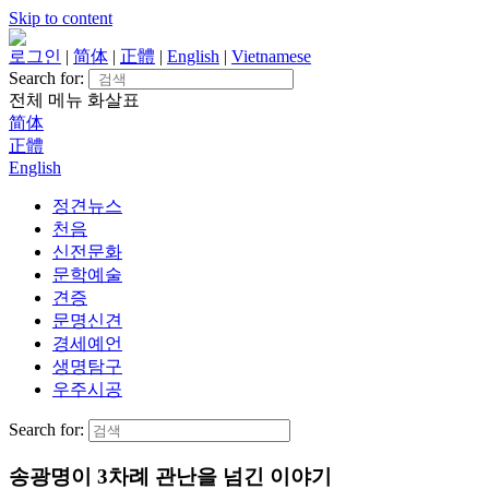
Skip to content
로그인
|
简体
|
正體
|
English
|
Vietnamese
Search for:
전체 메뉴
화살표
简体
正體
English
정견뉴스
천음
신전문화
문학예술
견증
문명신견
경세예언
생명탐구
우주시공
Search for:
송광명이 3차례 관난을 넘긴 이야기