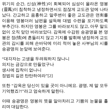
위기의 순간, 신성(神性)이 회복되어 심성이 올라온 영봉
(靈鳳)이 침착하고 냉정하면서도 점잖게 교도관 앞에 나타
났다. 간교하고 음흉하고 말주변이 좋은 교도관은 면회를
이용해 영봉더러 남편을 설득해 대법 수련을 포기하도록
부추긴다. 하지만 영봉은 그를 바라보지도 않고, 아무 말도
없이 오직 앞만 바라보았다. 감옥에 수감된 송광명을 본 영
봉은 정(情)에 흔들리지 않고 기지를 발휘해 냉정하게 교도
관의 감시를 피해 손바닥에 미리 적어 놓은 사부님의 시를
송광명의 눈앞에 보여준다.
“대각자는 고생을 두려워하지 않나니
의지는 금강으로 만들었구나
생사에 집착이 없나니
정법의 길은 탄탄하여라”[2]
또한 “감옥은 당신이 있을 곳이 아니에요. 광명, 제 말 모두
기억했죠?!”라고 엄숙하게 말한다.
이때 송광명은 영봉의 뜻을 알아차리고 기쁨의 눈물을 흘
리며 대답한다.