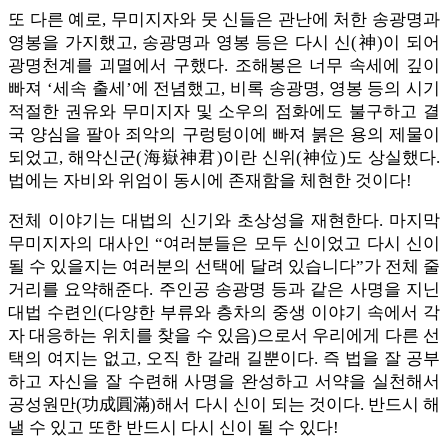
또 다른 예로, 무미지자와 뭇 신들은 관난에 처한 송광명과
영봉을 가지했고, 송광명과 영봉 등은 다시 신(神)이 되어
광명천계를 괴멸에서 구했다. 조해봉은 너무 속세에 깊이
빠져 ‘세속 출세’에 전념했고, 비록 송광명, 영봉 등의 시기
적절한 권유와 무미지자 및 소우의 점화에도 불구하고 결
국 양심을 팔아 죄악의 구렁텅이에 빠져 붉은 용의 제물이
되었고, 해악신군(海嶽神君)이란 신위(神位)도 상실했다.
법에는 자비와 위엄이 동시에 존재함을 체현한 것이다!
전체 이야기는 대법의 신기와 초상성을 재현한다. 마지막
무미지자의 대사인 “여러분들은 모두 신이었고 다시 신이
될 수 있을지는 여러분의 선택에 달려 있습니다”가 전체 줄
거리를 요약해준다. 주인공 송광명 등과 같은 사명을 지닌
대법 수련인(다양한 부류와 층차의 중생 이야기 속에서 각
자 대응하는 위치를 찾을 수 있음)으로서 우리에게 다른 선
택의 여지는 없고, 오직 한 갈래 길뿐이다. 즉 법을 잘 공부
하고 자신을 잘 수련해 사명을 완성하고 서약을 실천해서
공성원만(功成圓滿)해서 다시 신이 되는 것이다. 반드시 해
낼 수 있고 또한 반드시 다시 신이 될 수 있다!