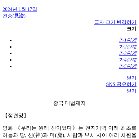
2024년 1월 17일
견증(見證)
글자 크기 변경하기
크기
가
1단계
가
2단계
가
3단계
가
4단계
가
5단계
닫기
SNS 공유하기
닫기
중국 대법제자
【정견망】
영화 《우리는 원래 신이었다》는 천지개벽 이래 최초로
하늘과 땅, 신(神)과 마(魔), 사람과 부처 사이 여러 차원을