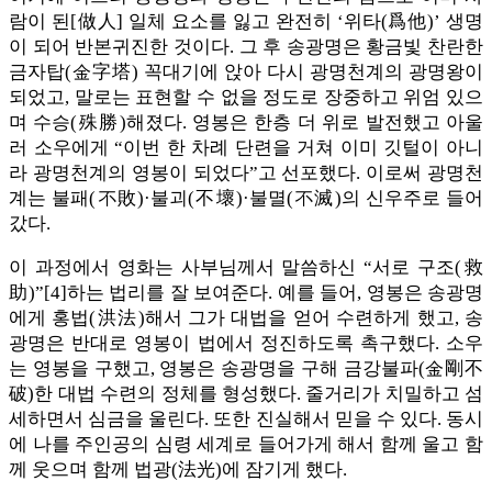
람이 된[做人] 일체 요소를 잃고 완전히 ‘위타(爲他)’ 생명
이 되어 반본귀진한 것이다. 그 후 송광명은 황금빛 찬란한
금자탑(金字塔) 꼭대기에 앉아 다시 광명천계의 광명왕이
되었고, 말로는 표현할 수 없을 정도로 장중하고 위엄 있으
며 수승(殊勝)해졌다. 영봉은 한층 더 위로 발전했고 아울
러 소우에게 “이번 한 차례 단련을 거쳐 이미 깃털이 아니
라 광명천계의 영봉이 되었다”고 선포했다. 이로써 광명천
계는 불패(不敗)·불괴(不壞)·불멸(不滅)의 신우주로 들어
갔다.
이 과정에서 영화는 사부님께서 말씀하신 “서로 구조(救
助)”[4]하는 법리를 잘 보여준다. 예를 들어, 영봉은 송광명
에게 홍법(洪法)해서 그가 대법을 얻어 수련하게 했고, 송
광명은 반대로 영봉이 법에서 정진하도록 촉구했다. 소우
는 영봉을 구했고, 영봉은 송광명을 구해 금강불파(金剛不
破)한 대법 수련의 정체를 형성했다. 줄거리가 치밀하고 섬
세하면서 심금을 울린다. 또한 진실해서 믿을 수 있다. 동시
에 나를 주인공의 심령 세계로 들어가게 해서 함께 울고 함
께 웃으며 함께 법광(法光)에 잠기게 했다.