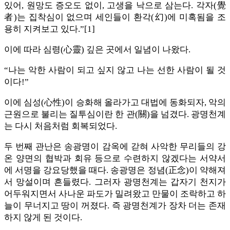
있어, 원망도 증오도 없이, 고생을 낙으로 삼는다. 각자(覺
者)는 집착심이 없으며 세인들이 환각(幻)에 미혹됨을 조
용히 지켜보고 있다.”[1]
이에 따라 심령(心靈) 깊은 곳에서 일념이 나왔다.
“나는 악한 사람이 되고 싶지 않고 나는 선한 사람이 될 것
이다!”
이에 심성(心性)이 승화해 올라가고 대법에 동화되자, 악의
근원으로 불리는 질투심이란 한 관(關)을 넘겼다. 광명천계
는 다시 처음처럼 회복되었다.
두 번째 관난은 송광명이 감옥에 갇혀 사악한 무리들의 강
온 양면의 협박과 회유 등으로 수련하지 않겠다는 서약서
에 서명을 강요당했을 때다. 송광명은 정념(正念)이 약해져
서 망설이며 흔들렸다. 그러자 광명천계는 갑자기 천지가
어두워지면서 사나운 파도가 밀려왔고 만물이 조락하고 하
늘이 무너지고 땅이 꺼졌다. 즉 광명천계가 장차 더는 존재
하지 않게 된 것이다.