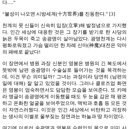
다….”
“불성이 나오면 시방세계(十方世界)를 진동한다.” [3]
천계의 뭇 신들이 신속히 입장(立掌)해 발정념으로 가지했
다. 인간 세상에 대응한 것은 그 장기를 받기로 한 사당의
늙은 두목이 죽고 송광명이 살아남았다. 광명천계는 다시
평화로워졌고 가슴 떨리던 한 차례 신마(神魔)대전은 악마
의 패배로 끝났다!
이 장면에서 병원 과장 신분인 영봉은 병원의 긴 복도에서
뜻밖에 남편 송광명이 수술실로 들어가는 것을 목격하는
데, 이건 무슨 의미일까? 그녀는 과장이라 당연히 (남편의
일에 대해) 잘 알고 있었을 것이다. 그러나 클로즈업 화면
은 영봉이 엄숙하면서도 담담한 모습을 보여준다. 또 카메
라 앵글이 송광명에게 이동했을 때도 두 눈을 감은 채 평온
하고 온화한 얼굴을 보여주었으며, 맥박과 호흡 등 모든 것
이 자연스러웠다. 이것은 인간 세상에서 비탄하고 걱정하
는 생사의 이별로 울부짖는 장면과는 하늘과 땅 차이였다.
여기에 이르러 송광명과 영봉은 수련인의 몸으로 이미 사