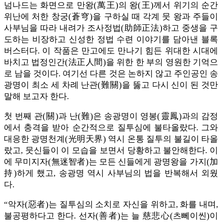
넘나드는 화면으로 만왕(萬王)의 왕(王)께서 위기의 순간
위난에 처한 창궁(蒼穹)을 구하실 때 각계 뭇 왕과 주들이
사부님을 따라 내려가 조사정법(助師正法)하고 중생을 구
도하는 비장하고 신성한 정법 수련 이야기를 담아낸 블록
버스터다. 이 작품은 만고에도 만나기 힘든 위대한 시대에
바치고 법정인간(法正人間)을 위한 한 부의 영원한 기억으
로 남을 것이다. 여기선 다른 것은 논하지 않고 주인공인 송
광명이 최소 세 차례 난관(難關)을 뚫고 다시 신이 된 것만
말해 보고자 한다.
첫 번째 관(關)과 난(難)은 송광명이 영봉(靈鳳)과의 감정
에서 충격을 받아 순간적으로 질투심에 불타올랐다. 그와
대응한 광명천계(光明天界) 역시 온통 질투의 불길이 타올
랐고, 뭇신들이 이 모습을 보면서 당황하고 불안해한다. 이
에 무미지자(無迷智者)는 모든 신들에게 광명왕을 가지(加
持)하게 했고, 송광명 역시 사부님의 법을 반복해서 외웠
다.
“악자(惡者)는 질투심의 소치로 자신을 위하고, 화를 내며,
불공평하다고 한다. 선자(善者)는 늘 慈悲心(츠뻬이씬)이