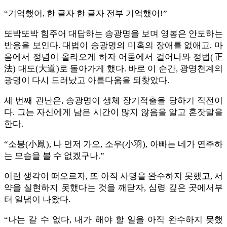
“기억했어, 한 글자 한 글자 전부 기억했어!”
또박또박 힘주어 대답하는 송광명을 보며 영봉은 안도하는
반응을 보인다. 대법이 송광명의 미혹의 장애를 없애고, 마
음에서 정념이 올라오게 하자 어둠에서 걸어나와 정법(正
法) 대도(大道)로 돌아가게 했다. 바로 이 순간, 광명천계의
광명이 다시 드러났고 아름다움을 되찾았다.
세 번째 관난은, 송광명이 생체 장기적출을 당하기 직전이
다. 그는 자신에게 남은 시간이 많지 않음을 알고 혼잣말을
한다.
“소봉(小鳳), 나 먼저 가오, 소우(小羽), 아빠는 네가 연주하
는 모습을 볼 수 없겠구나.”
이런 생각이 떠오르자, 또 아직 사명을 완수하지 못했고, 서
약을 실현하지 못했다는 것을 깨닫자, 심령 깊은 곳에서부
터 일념이 나왔다.
“나는 갈 수 없다, 내가 해야 할 일을 아직 완수하지 못했