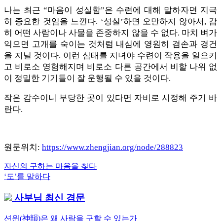
나는 최근 “마음이 성실함”은 수련에 대해 말하자면 지극
히 중요한 것임을 느낀다. ‘성실’하면 오만하지 않아서, 감
히 어떤 사람이나 사물을 존중하지 않을 수 없다. 마치 벼가
익으면 고개를 숙이는 것처럼 내심에 영원히 겸손과 경건
을 지닐 것이다. 이런 심태를 지녀야 수련이 작용을 일으키
고 비로소 영험해지며 비로소 다른 공간에서 비할 나위 없
이 정밀한 기기들이 잘 운행될 수 있을 것이다.
작은 감수이니 부당한 곳이 있다면 자비로 시정해 주기 바
란다.
원문위치:
https://www.zhengjian.org/node/288823
Previous
자신의 구하는 마음을 찾다
글
Post:
Next
‘도’를 말하다
내
Post:
사부님 최신 경문
비
게
션윈(神韻)은 왜 사람을 구할 수 있는가