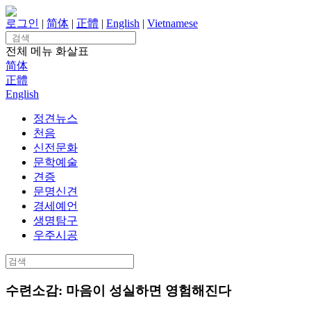
Skip
to
로그인
|
简体
|
正體
|
English
|
Vietnamese
content
Search
for:
전체 메뉴
화살표
简体
正體
English
정견뉴스
천음
신전문화
문학예술
견증
문명신견
경세예언
생명탐구
우주시공
Search
for:
수련소감: 마음이 성실하면 영험해진다