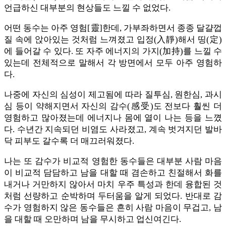
언급하신 대부분의 현상들도 느낄 수 없었다.
어떤 동수는 아주 영험[靈]한데, 가부좌하면서 종종 달걀껍
질 속에 앉아있는 것처럼 느껴졌고 입정(入靜)해서 띵(定)
에 들어갈 수 있다. 또 자주 에너지의 가지(加持)를 느낄 수
있는데 전체적으로 말해서 각 방면에서 모두 아주 영험하
다.
나중에 자신의 심성이 제고됨에 따라 질투심, 원한심, 과시
심 등이 약해지면서 자신의 감수(感受)도 전보다 훨씬 더
영험하고 많아졌는데 에너지나 몸에 열이 나는 등을 느꼈
다. 수년간 지속되던 비염도 사라졌고, 계속 벗겨지던 발바
닥 피부도 갈수록 더 매끄러워졌다.
나는 또 감수가 비교적 영험한 동수들은 대부분 사람 마음
이 비교적 담담하고 남을 대할 때 겸손하고 친절해서 화를
내거나 거만하지 않아서 마치 우주 특성과 한데 융합된 것
처럼 선량하고 순박하며 두터움을 알게 되었다. 반대로 감
수가 영험하지 않은 동수들은 흔히 사람 마음이 무겁고, 남
을 대할 때 오만하며 남을 무시하고 업신여긴다.