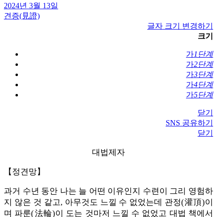
2024년 3월 13일
견증(見證)
글자 크기 변경하기
크기
가
1단계
가
2단계
가
3단계
가
4단계
가
5단계
닫기
SNS 공유하기
닫기
대법제자
【정견망】
과거 수년 동안 나는 늘 어떤 이유인지 수련이 그리 영험하
지 않은 것 같고, 아무것도 느낄 수 없었는데 관정(灌頂)이
며 파룬(法輪)이 도는 것마저 느낄 수 없었고 대법 책에서