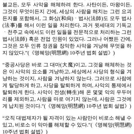
불교든, 모두 사악을 해체하려 한다. 사탄이든, 마왕이든,
그것이 무엇이든지 간에, 세상의 사람을 해치는 그런 요괴
든지를 포함해서, 그 화상(和尙)ㆍ법사(法師)도 모두 법사
(法事)를 해서 이런 일을 처리한다. 과거 윗세대의 기독교
ㆍ천주교 속에서도 이런 일들을 전문적으로 처리하는 그런
법사(法師) 혹은 전업 인원이 있었다. 그러나 어쨌든 간에,
그것은 모두 인류 정권을 장악한 사악을 겨냥해 무엇을 하
지 않았다.”(《명혜망(明慧網) 10주년 법회 설법》)
“중공사당은 바로 그 대마(大魔)이고, 그것을 해체하는 것
은 이 사악의 요소를 겨냥하고, 세상에서 사당의 형식을 겨
냥하는 것이지, 사람을 겨냥하지 않는다. 그러므로 사람에
게 탈당하게 하고, 사당을 탈퇴하게 하며, 사악의 통제에서
탈퇴하게 한다. 사악이 전생(轉生)해 온 몇몇 악의 우두머
리를 제외하고, 사람을 마로 여기지 않는데, 사람은 그것에
게 납치된 것이다.”(《명혜망(明慧網) 10주년 법회 설법》)
“오직 대법제자가 될 자격이 있는 사람만이 비로소 해낼 수
있고, 비로소 이 악마를 해체할 수 있다.”(《명혜망(明慧網)
10주년 법회 설법》)