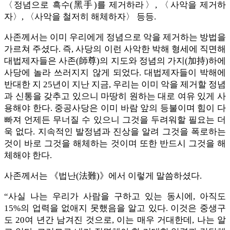
〈정념으로 흑수(黑手)를 제거하라〉, 〈사악을 제거하
자〉, 〈사악을 철저히 해체하자〉 등등.
사존께서는 이미 우리에게 정념으로 악을 제거하는 방법을
가르쳐 주셨다. 즉, 사당의 이런 사악한 박해 형세에 직면해
대법제자들은 사존(師尊)의 지도와 정념의 가지(加持)하에
사당에 놀라 쓰러지지 않게 되었다. 대법제자들이 박해에
반대한 지 25년이 지난 지금, 우리는 이미 악을 제거할 정념
과 신통을 갖추고 있으니 마땅히 원하는 대로 여유 있게 사
용해야 한다. 중공사당은 이미 바람 앞의 등불이며 힘이 다
빠져 언제든 무너질 수 있으니 그것을 두려워할 필요는 더
욱 없다. 지속적인 발정념과 진상을 알려 그것을 폭로하는
것이 바로 그것을 해체하는 것이며 또한 반드시 그것을 해
체해야 한다.
사존께서는 《법난(法難)》에서 이렇게 말씀하셨다.
“사실 나는 우리가 사람을 구하고 있는 동시에, 아직도
15%의 업력을 없애지 못했음을 알고 있다. 이것은 중생구
도 20여 년간 남겨진 것으로, 이는 매우 거대한데, 나는 알