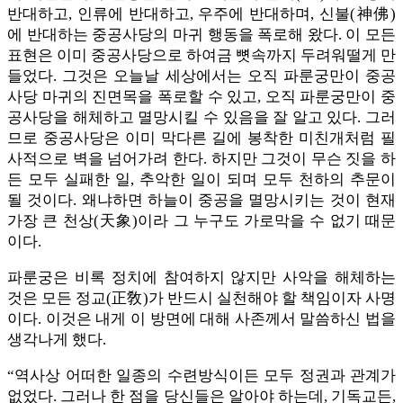
반대하고, 인류에 반대하고, 우주에 반대하며, 신불(神佛)
에 반대하는 중공사당의 마귀 행동을 폭로해 왔다. 이 모든
표현은 이미 중공사당으로 하여금 뼛속까지 두려워떨게 만
들었다. 그것은 오늘날 세상에서는 오직 파룬궁만이 중공
사당 마귀의 진면목을 폭로할 수 있고, 오직 파룬궁만이 중
공사당을 해체하고 멸망시킬 수 있음을 잘 알고 있다. 그러
므로 중공사당은 이미 막다른 길에 봉착한 미친개처럼 필
사적으로 벽을 넘어가려 한다. 하지만 그것이 무슨 짓을 하
든 모두 실패한 일, 추악한 일이 되며 모두 천하의 추문이
될 것이다. 왜냐하면 하늘이 중공을 멸망시키는 것이 현재
가장 큰 천상(天象)이라 그 누구도 가로막을 수 없기 때문
이다.
파룬궁은 비록 정치에 참여하지 않지만 사악을 해체하는
것은 모든 정교(正敎)가 반드시 실천해야 할 책임이자 사명
이다. 이것은 내게 이 방면에 대해 사존께서 말씀하신 법을
생각나게 했다.
“역사상 어떠한 일종의 수련방식이든 모두 정권과 관계가
없었다. 그러나 한 점을 당신들은 알아야 하는데, 기독교든,