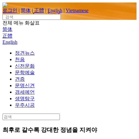
Skip
to
로그인
|
简体
|
正體
|
English
|
Vietnamese
content
Search
for:
전체 메뉴
화살표
简体
正體
English
정견뉴스
천음
신전문화
문학예술
견증
문명신견
경세예언
생명탐구
우주시공
Search
for:
최후로 갈수록 강대한 정념을 지켜야