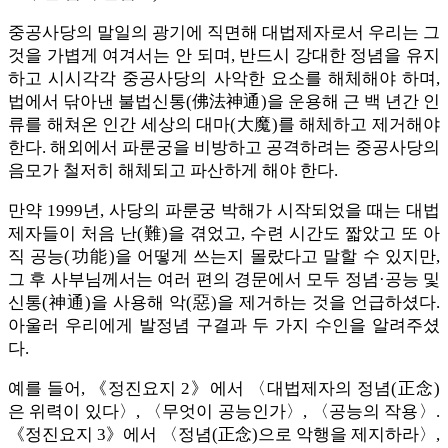
중공사당의 말일의 광기에 직면해 대법제자로서 우리는 그
것을 가볍게 여겨서는 안 되며, 반드시 강대한 정념을 유지
하고 시시각각 중공사당의 사악한 요소를 해체해야 하며,
법에서 닦아낸 불법신통(佛法神通)을 운용해 근 백 년간 인
류를 해쳐온 인간 세상의 대마(大魔)를 해체하고 제거해야
한다. 해외에서 파룬궁을 비방하고 공격하려는 중공사당의
음모가 철저히 해체되고 파산하게 해야 한다.
만약 1999년, 사당의 파룬궁 박해가 시작되었을 때는 대법
제자들이 처음 난(難)을 겪었고, 수련 시간도 짧았고 또 아
직 공능(功能)을 어떻게 쓰는지 몰랐다고 말할 수 있지만,
그 후 사부님께서는 여러 편의 경문에서 모두 정념·공능 및
신통(神通)을 사용해 악(惡)을 제거하는 것을 언급하셨다.
아울러 우리에게 발정념 구결과 두 가지 수인을 알려주셨
다.
예를 들어, 《정진요지 2》에서 〈대법제자의 정념(正念)
은 위력이 있다〉, 〈무엇이 공능인가〉, 〈공능의 작용〉.
《정진요지 3》에서 〈정념(正念)으로 악행을 제지하라〉,