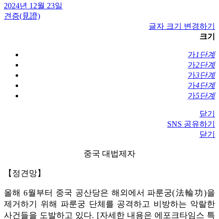
2024년 12월 23일
견증(見證)
글자 크기 변경하기
크기
가
1단계
가
2단계
가
3단계
가
4단계
가
5단계
닫기
SNS 공유하기
닫기
중국 대법제자
【정견망】
올해 6월부터 중국 공산당은 해외에서 파룬궁(法輪功)을
제거하기 위해 파룬궁 단체를 공격하고 비방하는 악랄한
사건들을 도발하고 있다. [자세한 내용은 에포크타임스 특