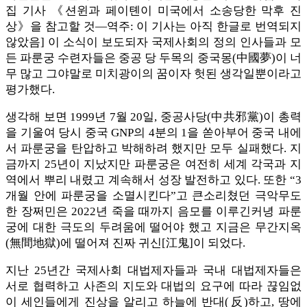
집 기사 《션윈과 페이톈이 미국에서 소송당한 막후 진
상》을 참고할 것—역주: 이 기사는 아직 한글로 번역되지
않았음] 이 소식이 보도되자 국제사회의 정의 인사들과 모
든 파룬궁 수련자들은 중공 당 두목의 중국몽(中國夢)이 너
무 많고 그야말로 미치광이의 꿈이자 헛된 생각일뿐이라고
평가했다.
생각해 보면 1999년 7월 20일, 중공사당(中共邪黨)이 총력
을 기울여 당시 중국 GNP의 4분의 1을 쏟아부어 중국 내에
서 파룬궁을 탄압하고 박해하려 했지만 모두 실패했다. 지
금까지 25년이 지났지만 파룬궁은 여전히 ​​세계 각국과 지
역에서 뿌리 내렸고 계속해서 성장 발전하고 있다. 또한 “3
개월 안에 파룬궁을 소멸시킨다”고 큰소리쳤던 극악무도
한 장쩌민은 2022년 죽을 때까지 음모를 이루긴커녕 파룬
궁에 대한 극도의 두려움에 떨어야 했고 지금은 무간지옥
(無間地獄)에 떨어져 진짜 귀신[江鬼]이 되었다.
지난 25년간 국제사회 대법제자들과 국내 대법제자들은
서로 협력하고 사존의 지도와 대법의 요구에 따라 끊임없
이 세인들에게 진상을 알리고 하늘에 반대(反)하고, 땅에