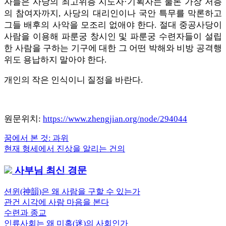
자들은 사당의 최고위층 지도자·기획자는 물론 가장 저층
의 참여자까지, 사당의 대리인이나 국안 특무를 막론하고
그들 배후의 사악을 모조리 없애야 한다. 절대 중공사당이
사람을 이용해 파룬궁 창시인 및 파룬궁 수련자들이 설립
한 사람을 구하는 기구에 대한 그 어떤 박해와 비방 공격행
위도 용납하지 말아야 한다.
개인의 작은 인식이니 질정을 바란다.
원문위치:
https://www.zhengjian.org/node/294044
Previous
꿈에서 본 것: 과위
글
Post:
Next
현재 형세에서 진상을 알리는 건의
내
Post:
사부님 최신 경문
비
게
션윈(神韻)은 왜 사람을 구할 수 있는가
관건 시각에 사람 마음을 본다
이
수련과 종교
션
인류사회는 왜 미혹(迷)의 사회인가