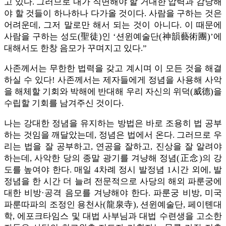
고 있다. 그러므로 내가 직면해야 할 거대한 압력과 감당해
야 할 것들이 하나하나 다가올 것이다. 사람을 구하는 것은
어려운데, 그저 말로만 해서 되는 것이 아니다. 이 때문에
사람을 구하는 성도(聖徒)인 ‘션윈예술단(神韻藝術團)’에
대해서도 한창 음모가 꾸며지고 있다.”
사존께서는 무한한 법력을 갖고 계시며 이 모든 것을 해결
하실 수 있다! 사존께서는 제자들에게 정념을 사용해 사악
을 해체할 기회와 박해에 반대해 우리 자신의 위덕(威德)을
수립할 기회를 남겨주신 것이다.
나는 강대한 정념을 유지하는 방법은 바로 조용히 법 공부
하는 것임을 깨달았는데, 정념은 법에서 온다. 그러므로 우
리는 법을 잘 공부하고, 연공을 잘하고, 진상을 잘 알려야
하는데, 사악한 당의 종말 광기를 겨냥해 정념(正念)의 강
도를 높여야 한다. 매일 4차례 정시 발정념 1시간 외에, 발
정념을 한 시간 더 늘려 전문적으로 사당의 해외 파룬궁에
대한 비방·공격 음모를 겨냥해야 한다. 파룬궁 비방, 미국
파룬따파의 조정인 용천사(龍泉寺), 션윈예술단, 페이톈대
학, 에포크타임스 및 대법 사부님과 대법 수련생을 고소한