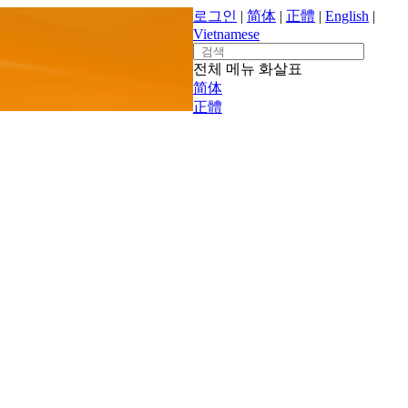
로그인
|
简体
|
正體
|
English
|
Vietnamese
Search
for:
전체 메뉴
화살표
简体
正體