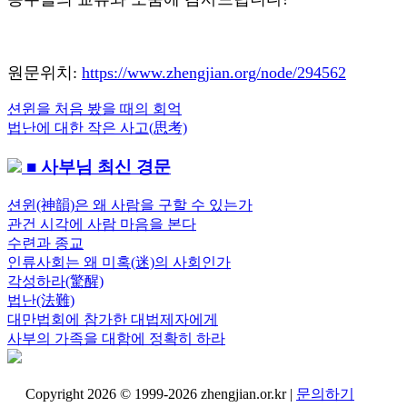
원문위치:
https://www.zhengjian.org/node/294562
Previous
션윈을 처음 봤을 때의 회억
글
Post:
Next
법난에 대한 작은 사고(思考)
내
Post:
■ 사부님 최신 경문
비
게
션윈(神韻)은 왜 사람을 구할 수 있는가
관건 시각에 사람 마음을 본다
이
수련과 종교
션
인류사회는 왜 미혹(迷)의 사회인가
각성하라(驚醒)
법난(法難)
대만법회에 참가한 대법제자에게
사부의 가족을 대함에 정확히 하라
Copyright 2026 © 1999-2026 zhengjian.or.kr |
문의하기