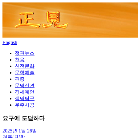
Skip
to
content
English
정견뉴스
천음
신전문화
문학예술
견증
문명신견
경세예언
생명탐구
우주시공
요구에 도달하다
2025년 1월 26일
견증(見證)