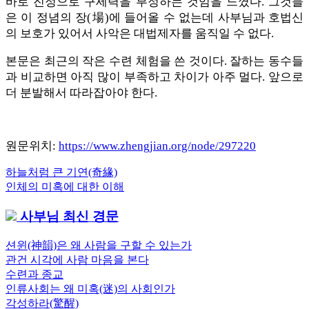
바로 진정으로 구세력을 부정하는 것임을 느꼈다. 그것들
은 이 정념의 장(場)에 들어올 수 없는데 사부님과 호법신
의 보호가 있어서 사악은 대법제자를 움직일 수 없다.
본문은 최근의 작은 수련 체험을 쓴 것이다. 잘하는 동수들
과 비교하면 아직 많이 부족하고 차이가 아주 멀다. 앞으로
더 분발해서 따라잡아야 한다.
원문위치:
https://www.zhengjian.org/node/297220
Previous
하늘처럼 큰 기연(奇緣)
글
Post:
Next
인체의 미혹에 대한 이해
내
Post:
사부님 최신 경문
비
게
션윈(神韻)은 왜 사람을 구할 수 있는가
관건 시각에 사람 마음을 본다
이
수련과 종교
션
인류사회는 왜 미혹(迷)의 사회인가
각성하라(驚醒)