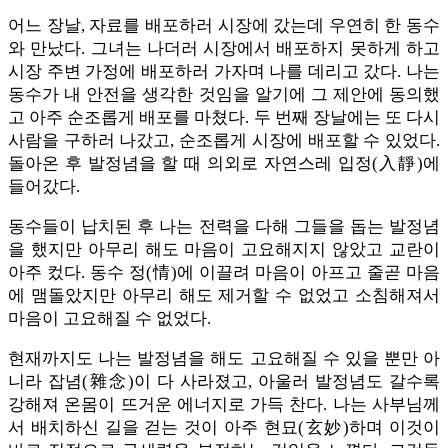
어느 장날, 자료를 배포하러 시장에 갔는데 우연히 한 동수
와 만났다. 그녀는 나더러 시장에서 배포하지 못하게 하고
시장 주변 가정에 배포하러 가자며 나를 데리고 갔다. 나는
동수가 내 안전을 생각한 것임을 알기에 그 제안에 동의했
고 아주 순조롭게 배포를 마쳤다. 두 번째 장날에는 또 다시
사람을 구하러 나갔고, 순조롭게 시장에 배포할 수 있었다.
돌아온 후 발정념을 할 때 의외로 자연스레 입정(入靜)에
들어갔다.
동수들이 납치된 후 나는 전력을 다해 그들을 돕는 발정념
을 했지만 아무리 해도 마음이 고요해지지 않았고 교란이
아주 컸다. 동수 정(情)에 이끌려 마음이 아프고 줄곧 마음
에 맴돌았지만 아무리 해도 제거할 수 없었고 소침해져서
마음이 고요해질 수 없었다.
현재까지도 나는 발정념을 해도 고요해질 수 있을 뿐만 아
니라 잡념(雜念)이 다 사라졌고, 아울러 발정념도 갈수록
강해져 온몸이 뜨거운 에너지로 가득 찬다. 나는 사부님께
서 배치하신 길을 걷는 것이 아주 현묘(玄妙)하며 이것이