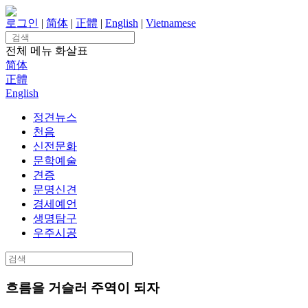
Skip
to
로그인
|
简体
|
正體
|
English
|
Vietnamese
content
Search
for:
전체 메뉴
화살표
简体
正體
English
정견뉴스
천음
신전문화
문학예술
견증
문명신견
경세예언
생명탐구
우주시공
Search
for:
흐름을 거슬러 주역이 되자