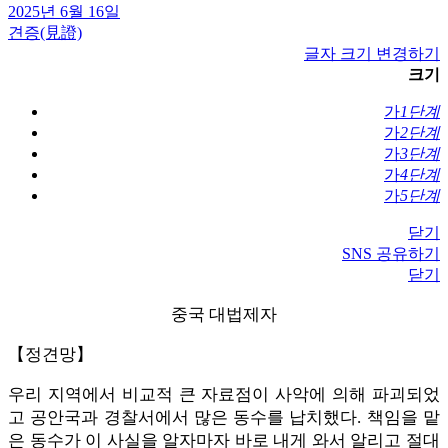
2025년 6월 16일
견증(見證)
글자 크기 변경하기
크기
가
1단계
가
2단계
가
3단계
가
4단계
가
5단계
닫기
SNS 공유하기
닫기
중국 대법제자
【정견망】
우리 지역에서 비교적 큰 자료점이 사악에 의해 파괴되었
고 공안국과 경찰서에서 많은 동수를 납치했다. 책임을 맡
은 동수가 이 사실을 알자마자 바로 내게 와서 알리고 절대