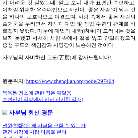
기 어려운 것 같았는데, 알고 보니 내가 표면만 수련하고,
이처럼 위대한 우주대법으로 자신이 ‘좋은 사람’이 되는 것
을 하나의 보호막으로 여겼으며, 사람 속에서 좋은 사람의
즐거움을 누리면서 자신과 대법 및 정법 수련의 관계를 바
로잡지 못했다. 때문에 대법의 내함(內涵)이 드러나는 것을
보지 못했고 서서히 사람 속에서 길을 잃고 안일해졌으며
중생 구도의 책임감과 사명감이 느슨해진 것이다.
사부님의 자비하신 고도(苦度)에 감사드립니다!
원문위치:
https://www.zhengjian.org/node/297404
Previous
목욕통 청소에 관한 작은 깨달음
글
Post:
Next
수련인이 일상에서 만난 신기한 일 (3)
내
Post:
사부님 최신 경문
비
게
션윈(神韻)은 왜 사람을 구할 수 있는가
관건 시각에 사람 마음을 본다
이