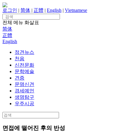
Skip
to
로그인
|
简体
|
正體
|
English
|
Vietnamese
content
Search
for:
전체 메뉴
화살표
简体
正體
English
정견뉴스
천음
신전문화
문학예술
견증
문명신견
경세예언
생명탐구
우주시공
Search
for:
면접에 떨어진 후의 반성