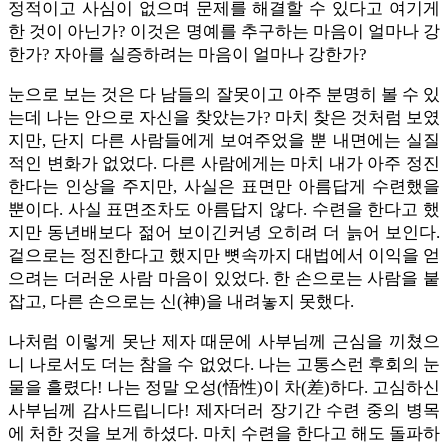
정적이고 사심이 없으며 문제를 해결할 수 있다고 여기게
한 것이 아닌가? 이것은 명예를 추구하는 마음이 얼마나 강
한가? 자아를 실증하려는 마음이 얼마나 강한가?
눈으로 보는 것은 다 남들의 잘못이고 아주 분명히 볼 수 있
는데 나는 안으로 자신을 찾았는가? 마치 찾은 것처럼 보였
지만, 단지 다른 사람들에게 보여주었을 뿐 내면에는 실질
적인 변화가 없었다. 다른 사람에게는 마치 내가 아주 정진
한다는 인상을 주지만, 사실은 표면만 아름답게 수련했을
뿐이다. 사실 표면조차도 아름답지 않다. 수련을 한다고 했
지만 동년배보다 젊어 보이긴커녕 오히려 더 늙어 보인다.
겉으로는 정진한다고 했지만 뼛속까지 대법에서 이익을 얻
으려는 더러운 사람 마음이 있었다. 한 손으로는 사람을 붙
잡고, 다른 손으로는 신(神)을 내려놓지 못했다.
나처럼 이렇게 못난 제자 때문에 사부님께 근심을 끼쳤으
니 나로서도 더는 참을 수 없었다. 나는 고통스런 후회의 눈
물을 흘렸다! 나는 정말 오성(悟性)이 차(差)하다. 고심하신
사부님께 감사드립니다! 제자더러 장기간 수련 중의 병목
에 처한 것을 보게 하셨다. 마치 수련을 한다고 해도 돌파하