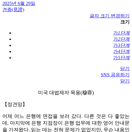
2025년 6월 29일
견증(見證)
글자 크기 변경하기
크기
가
1단계
가
2단계
가
3단계
가
4단계
가
5단계
닫기
SNS 공유하기
닫기
미국 대법제자 목용(穆蓉)
【정견망】
어제 어느 은행에 면접을 보러 갔다. 다른 것은 다 좋았는
데, 마지막에 은행 지점장이 은행 업무에 대한 영어 안내문
을 가져왔다. 읽는 데는 전혀 문제가 없었지만, 무슨 내용인