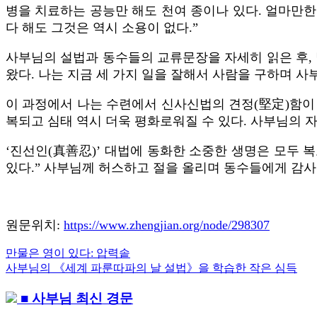
병을 치료하는 공능만 해도 천여 종이나 있다. 얼마만한
다 해도 그것은 역시 소용이 없다.”
사부님의 설법과 동수들의 교류문장을 자세히 읽은 후,
왔다. 나는 지금 세 가지 일을 잘해서 사람을 구하며 사
이 과정에서 나는 수련에서 신사신법의 견정(堅定)함이 
복되고 심태 역시 더욱 평화로워질 수 있다. 사부님의 자
‘진선인(真善忍)’ 대법에 동화한 소중한 생명은 모두 
있다.” 사부님께 허스하고 절을 올리며 동수들에게 감
원문위치:
https://www.zhengjian.org/node/298307
Previous
만물은 영이 있다: 압력솥
글
Post:
Next
사부님의 《세계 파룬따파의 날 설법》을 학습한 작은 심득
내
Post:
■ 사부님 최신 경문
비