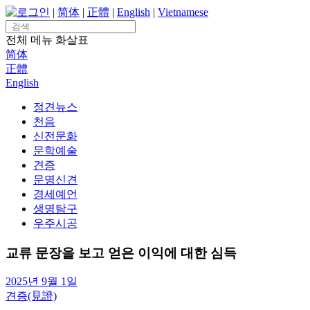
Skip
로그인
|
简体
|
正體
|
English
|
Vietnamese
to
Search
content
for:
전체 메뉴
화살표
简体
正體
English
정견뉴스
천음
신전문화
문학예술
견증
문명신견
경세예언
생명탐구
우주시공
교류 문장을 보고 얻은 이익에 대한 심득
2025년 9월 1일
견증(見證)