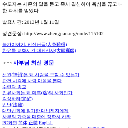
수도자는 세존의 말을 듣고 즉시 결심하여 욕심을 끊고 나
한 과위를 얻었다.
발표시간: 2013년 1월 11일
정견문장: http://www.zhengjian.org/node/115102
Previous
불가이야기: 인신난득(人身難得)
글
Post:
Next
한유를 교화시킨 대전선사(大顛禪師)
내
Post:
사부님 최신 경문
비
게
션윈(神韻)은 왜 사람을 구할 수 있는가
관건 시각에 사람 마음을 본다
이
수련과 종교
션
인류사회는 왜 미혹(迷)의 사회인가
각성하라(驚醒)
법난(法難)
대만법회에 참가한 대법제자에게
사부의 가족을 대함에 정확히 하라
PC화면
简体
正體
English