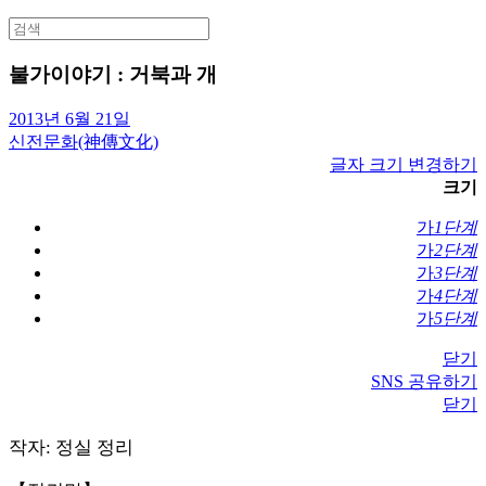
Search
for:
불가이야기 : 거북과 개
2013년 6월 21일
신전문화(神傳文化)
글자 크기 변경하기
크기
가
1단계
가
2단계
가
3단계
가
4단계
가
5단계
닫기
SNS 공유하기
닫기
작자: 정실 정리