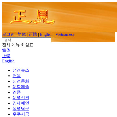
Skip
to
content
로그인
|
简体
|
正體
|
English
|
Vietnamese
Search
for:
전체 메뉴
화살표
简体
正體
English
정견뉴스
천음
신전문화
문학예술
견증
문명신견
경세예언
생명탐구
우주시공