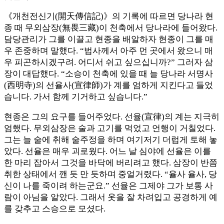
《개천전신기(開天傳信記)》의 기록에 따르면 당나라 현
종 때 무외삼장(無畏三藏)이 천축에서 당나라에 들어왔다.
담당관리가 그를 이끌고 현종을 배알하자 현종이 그를 매
우 존중하며 말했다. “법사께서 아주 먼 곳에서 왔으니 매
우 피곤하시겠구려. 어디서 쉬고 싶으십니까?” 그러자 삼
장이 대답했다. “소승이 천축에 있을 때 늘 당나라 서명사
(西明寺)의 선율사(宣律師)가 계를 엄하게 지킨다고 들었
습니다. 가서 함께 기거하고 싶습니다.”
현종은 그의 요구를 들어주었다. 선율(宣律)의 계는 지극히
엄했다. 무외삼장은 술과 고기를 먹었고 언행이 거칠었다.
그는 늘 술에 취해 술주정을 하며 여기저기 더럽게 토해 놓
았다. 선율은 매우 괴로웠다. 어느 날 심야에 선율은 이를
한 마리 잡아서 그것을 바닥에 버리려고 했다. 삼장이 반쯤
취한 상태에서 깬 듯 만 듯하며 중얼거렸다. “율사 율사, 당
신이 나를 죽이려 하는군요.” 선율은 그제야 그가 보통 사
람이 아님을 알았다. 그래서 옷을 잘 차려입고 공경하게 예
를 갖추고 스승으로 모셨다.