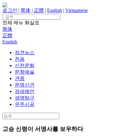
Skip
to
로그인
|
简体
|
正體
|
English
|
Vietnamese
content
Search
for:
전체 메뉴
화살표
简体
正體
English
정견뉴스
천음
신전문화
문학예술
견증
문명신견
경세예언
생명탐구
우주시공
Search
for:
고승 신령이 서명사를 보우하다