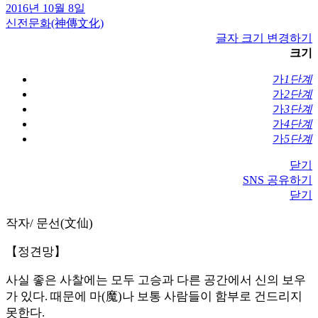
2016년 10월 8일
신전문화(神傳文化)
글자 크기 변경하기
크기
가
1단계
가
2단계
가
3단계
가
4단계
가
5단계
닫기
SNS 공유하기
닫기
작자/ 문선(文仙)
【정견망】
사실 좋은 사찰에는 모두 고승과 다른 공간에서 신의 보우
가 있다. 때문에 마(魔)나 보통 사람들이 함부로 건드리지
못한다.