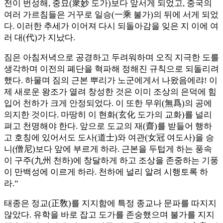
전이 번성해, 중묘(衆妙 도가)보다 앞서게 되었고, 중국의
여러 가르침들은 거꾸로 일승(一乘 불가)의 뒤에 서게 되었
다. 이러한 추세가 이어져 다시 되돌아감을 잊은 지 이에 여
러 대(代)가 지났다.
짐은 아침저녁으로 공경하고 두려워하며 오직 지극한 도를
생각하며 이전의 폐단을 혁파해 정해진 규칙으로 되돌리려
했다. 하물며 짐의 근본 뿌리가 노군에게서 나왔음에랴! 이
제 새로운 왕조가 열려 창성한 것은 이미 조상의 은덕에 힘
입어 천하가 크게 안정되었다. 이 또한 무위(無爲)의 공에
의지한 것이다. 마땅히 이 현화(玄化 도가의 교화)를 널리
펴고 천명해야 한다. 앞으로 도교의 재(齋)를 받들어 행하
고 호칭에 있어서도 도사(道士)와 여관(女冠 여도사)을 승
니(僧尼)보다 앞에 부르게 하라. 근본을 두텁게 하는 풍속
이 구주(九州 천하)에 창달하게 하고 조상을 존중하는 기풍
이 만백성에 이르게 하라. 천하에 널리 알려 시행토록 하
라.”
태종은 정교(正敎)를 지지함에 특정 종교나 문파를 따지지
않았다. 유학을 바로 잡고 도가를 존숭했으며 불가를 지지