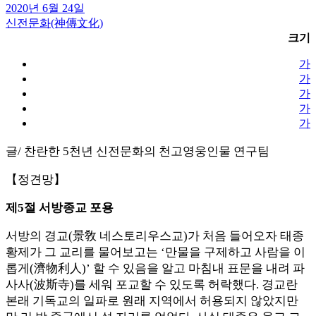
2020년 6월 24일
신전문화(神傳文化)
크기
가
가
가
가
가
글/ 찬란한 5천년 신전문화의 천고영웅인물 연구팀
【정견망】
제5절 서방종교 포용
서방의 경교(景敎 네스토리우스교)가 처음 들어오자 태종
황제가 그 교리를 물어보고는 ‘만물을 구제하고 사람을 이
롭게(濟物利人)’ 할 수 있음을 알고 마침내 표문을 내려 파
사사(波斯寺)를 세워 포교할 수 있도록 허락했다. 경교란
본래 기독교의 일파로 원래 지역에서 허용되지 않았지만