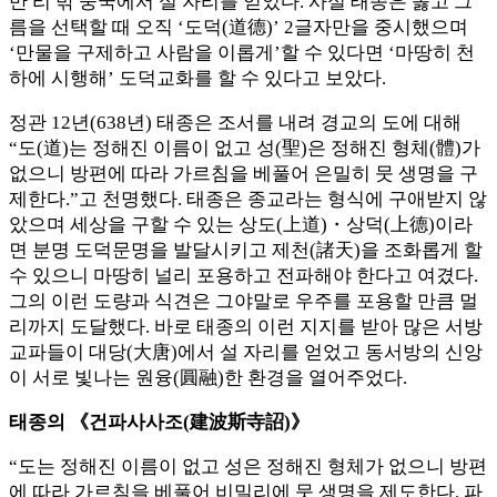
만 리 밖 중국에서 설 자리를 얻었다. 사실 태종은 옳고 그
름을 선택할 때 오직 ‘도덕(道德)’ 2글자만을 중시했으며
‘만물을 구제하고 사람을 이롭게’할 수 있다면 ‘마땅히 천
하에 시행해’ 도덕교화를 할 수 있다고 보았다.
정관 12년(638년) 태종은 조서를 내려 경교의 도에 대해
“도(道)는 정해진 이름이 없고 성(聖)은 정해진 형체(體)가
없으니 방편에 따라 가르침을 베풀어 은밀히 뭇 생명을 구
제한다.”고 천명했다. 태종은 종교라는 형식에 구애받지 않
았으며 세상을 구할 수 있는 상도(上道)・상덕(上德)이라
면 분명 도덕문명을 발달시키고 제천(諸天)을 조화롭게 할
수 있으니 마땅히 널리 포용하고 전파해야 한다고 여겼다.
그의 이런 도량과 식견은 그야말로 우주를 포용할 만큼 멀
리까지 도달했다. 바로 태종의 이런 지지를 받아 많은 서방
교파들이 대당(大唐)에서 설 자리를 얻었고 동서방의 신앙
이 서로 빛나는 원융(圓融)한 환경을 열어주었다.
태종의 《건파사사조(建波斯寺詔)》
“도는 정해진 이름이 없고 성은 정해진 형체가 없으니 방편
에 따라 가르침을 베풀어 비밀리에 뭇 생명을 제도한다. 파