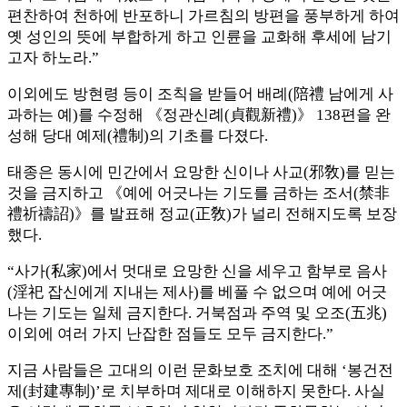
편찬하여 천하에 반포하니 가르침의 방편을 풍부하게 하여
옛 성인의 뜻에 부합하게 하고 인륜을 교화해 후세에 남기
고자 하노라.”
이외에도 방현령 등이 조칙을 받들어 배례(陪禮 남에게 사
과하는 예)를 수정해 《정관신례(貞觀新禮)》 138편을 완
성해 당대 예제(禮制)의 기초를 다졌다.
태종은 동시에 민간에서 요망한 신이나 사교(邪敎)를 믿는
것을 금지하고 《예에 어긋나는 기도를 금하는 조서(禁非
禮祈禱詔)》를 발표해 정교(正敎)가 널리 전해지도록 보장
했다.
“사가(私家)에서 멋대로 요망한 신을 세우고 함부로 음사
(淫祀 잡신에게 지내는 제사)를 베풀 수 없으며 예에 어긋
나는 기도는 일체 금지한다. 거북점과 주역 및 오조(五兆)
이외에 여러 가지 난잡한 점들도 모두 금지한다.”
지금 사람들은 고대의 이런 문화보호 조치에 대해 ‘봉건전
제(封建專制)’로 치부하며 제대로 이해하지 못한다. 사실