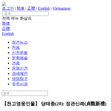
Skip
to
로그인
|
简体
|
正體
|
English
|
Vietnamese
content
Search
for:
전체 메뉴
화살표
简体
正體
English
정견뉴스
천음
신전문화
문학예술
견증
문명신견
경세예언
생명탐구
우주시공
Search
for:
【천고영웅인물】 당태종(20): 정관신례(貞觀新禮)