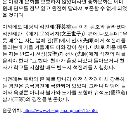
은 이렇게 문화를 보호하지 않았더라면 중화문화는 이미
원래 면모를 전부 잃고 완전히 달라져 보존할 수 없게 되었
을 것이다.
이외에도 대당의 석전례(釋奠禮)는 이전 왕조와 달라졌다.
석전례란 《예기‧문왕세자(文王世子)》편에 나오는데 “무
릇 배우는 자는 봄에 관(官)에서 선사(先師)에게 석전례를
올리는데 가을 겨울에도 이와 같이 한다. 대체로 처음 배우
는 자는 반드시 선성(先聖)과 선사(先師)에게 석전의 예를
올려야 한다.”고 했다. 천자가 출정 나갔다 돌아오거나 천
자가 학교를 시찰할 때도 반드시 석전례를 시행했다.
석전례는 유학의 큰 예로 당나라 이전 석전례에서 강독하
는 경전은 중국경전에 국한되어 있었다. 그러나 대당에 들
어와 육경뿐 아니라 불가와 도가를 포함해 유석도(儒釋道)
삼가(三家)의 경전을 변론했다.
원문위치
:
https://www.zhengjian.org/node/153582