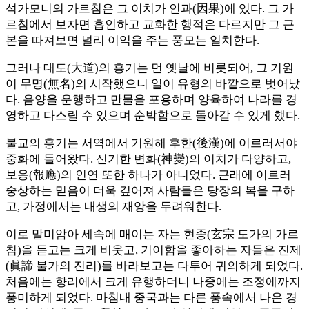
석가모니의 가르침은 그 이치가 인과(因果)에 있다. 그 가
르침에서 보자면 흡인하고 교화한 행적은 다르지만 그 근
본을 따져보면 널리 이익을 주는 풍모는 일치한다.
그러나 대도(大道)의 흥기는 먼 옛날에 비롯되어, 그 기원
이 무명(無名)의 시작했으니 일이 유형의 바깥으로 벗어났
다. 음양을 운행하고 만물을 포용하며 양육하여 나라를 경
영하고 다스릴 수 있으며 순박함으로 돌아갈 수 있게 했다.
불교의 흥기는 서역에서 기원해 후한(後漢)에 이르러서야
중화에 들어왔다. 신기한 변화(神變)의 이치가 다양하고,
보응(報應)의 인연 또한 하나가 아니었다. 근래에 이르러
숭상하는 믿음이 더욱 깊어져 사람들은 당장의 복을 구하
고, 가정에서는 내생의 재앙을 두려워한다.
이로 말미암아 세속에 매이는 자는 현종(玄宗 도가의 가르
침)을 듣고는 크게 비웃고, 기이함을 좋아하는 자들은 진제
(眞諦 불가의 진리)를 바라보고는 다투어 귀의하게 되었다.
처음에는 향리에서 크게 유행하더니 나중에는 조정에까지
풍미하게 되었다. 마침내 중국과는 다른 풍속에서 나온 경