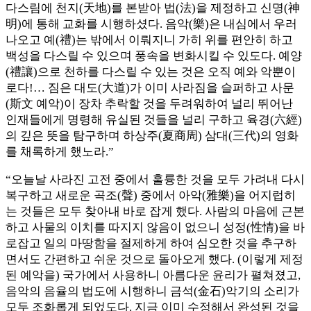
다스림에 천지(天地)를 본받아 법(法)을 제정하고 신명(神
明)에 통해 교화를 시행하셨다. 음악(樂)은 내심에서 우러
나오고 예(禮)는 밖에서 이뤄지니 가히 위를 편안히 하고
백성을 다스릴 수 있으며 풍속을 변화시킬 수 있도다. 예양
(禮讓)으로 천하를 다스릴 수 있는 것은 오직 예와 악뿐이
로다!… 짐은 대도(大道)가 이미 사라짐을 슬퍼하고 사문
(斯文 예악)이 장차 추락할 것을 두려워하여 널리 뛰어난
인재들에게 명령해 유실된 것들을 널리 구하고 육경(六經)
의 깊은 뜻을 탐구하며 하상주(夏商周) 삼대(三代)의 영화
를 채록하게 했노라.”
“오늘날 사라진 고전 중에서 훌륭한 것을 모두 가려내 다시
복구하고 새로운 곡조(聲) 중에서 아악(雅樂)을 어지럽히
는 것들은 모두 찾아내 바로 잡게 했다. 사람의 마음에 근본
하고 사물의 이치를 따지지 않음이 없으니 성정(性情)을 바
로잡고 일의 마땅함을 절제하게 하여 심오한 것을 추구하
면서도 간편하고 쉬운 것으로 돌아오게 했다. (이렇게 제정
된 예악을) 국가에서 사용하니 아름다운 윤리가 펼쳐졌고,
음악의 음율의 법도에 시행하니 금석(金石)악기의 소리가
모두 조화롭게 되었도다. 지금 이미 수정해서 완성된 것을