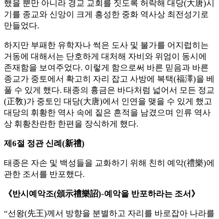
했을 뿐만 아니라 경교 교회를 짓도록 허락해 대당(大唐)시
기를 종교와 신앙이 크게 흥성한 중화 역사상 최전성기로
만들었다.
하지만 부패한 유학자나 썩은 도사 및 불가를 어지럽히는
거동에 대해서는 단호하게 대처해 자비와 위엄이 동시에
존재함을 보여주었다. 이렇게 함으로써 바른 믿음과 바른
종교가 중토에서 확고히 자리 잡고 사방에 복택(福澤)을 베
풀 수 있게 했다. 태종의 흉금은 바다처럼 넓어서 모든 정교
(正敎)가 중토인 대당(大唐)에서 인연을 맺을 수 있게 했고
대당의 휘황한 역사 속에 짙은 흔적을 남겼으며 인류 역사
상 휘황찬란한 한편을 장식하게 했다.
제6절 정관 신례(新禮)
태종은 자손 및 백성들을 교화하기 위해 친히 예악(禮樂)에
관한 조서를 반포했다.
《반시예악조(頒示禮樂詔)-예악을 반포하라는 조서》
“선왕(先王)께서 방향을 분별하고 자리를 바로잡아 나라를