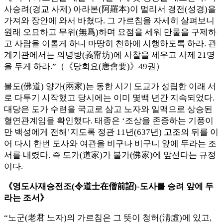
사승려(경교 사제) 아라본(阿羅本)이 멀리서 경전(성경)을
가져와 장안에 와서 바쳤다. 그 가르침을 자세히 살펴보니
원래 오묘하고 무위(無爲)하며 요점을 세워 만물을 구제하
고 사람을 이롭게 하니 마땅히 천하에 시행하도록 하라. 관
계기관에서는 의녕방(義甯坊)에 사찰을 세우고 사제 21명
을 두게 하라.”（《당회요(唐會要)》49권）
불도(佛道) 양가(兩家)는 동한 시기 도교가 성립한 이래 서
로 다투기 시작했고 당시에는 이미 몇백 년간 지속되었다.
대당은 도가 수련을 국교로 삼고 노자와 일맥으로 상승된
혈연관계임을 확인했다. 태종은 ‘조상을 존중하는 기풍이
만 백성에게 전해’지도록 정관 11년(637년) 고조의 뒤를 이
어 다시 한번 도사와 여관을 비구나 비구니 앞에 두라는 조
서를 내렸다. 즉 도가(道家)가 불가(佛家)에 앞선다는 규정
이다.
《영도사재승전조(令道士在僧前詔)-도사를 승려 앞에 두
라는 조서》
“노군(老君 노자)의 가르침은 그 뜻이 청허(淸虛)에 있고,