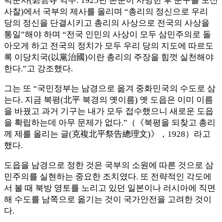
벽운사(碧雲寺 역주: 1925년 손문이 사망한 후 운구를 모신
사찰)에서 국부의 제사를 올리며 “총리의 정신으로 우리
당의 정신을 단결시키고 총리의 사상으로 전국의 사상을
통일”해야 하며 “전국 인민의 사상이 모두 삼민주의로 돌
아오게 하고 전국의 정치가 모두 우리 당의 지도에 따르도
록 이당치국(以黨治國)이란 총리의 주장을 힘껏 실천해야
한다.”고 강조했다.
그는 또 “국민정부는 남경으로 옮겨 중화민국의 수도로 삼
는다. 지금 북평(北平 북경의 옛이름) 옛 도읍은 이미 이름
을 바꿨고 과거 기구는 내가 모두 접수했으니 새로운 도읍
을 확립하는데 아무 문제가 없다.”（《북평을 되찾고 총리
께 제를 올리는 글(克複北平祭告總理文)》，1928）라고
했다.
도읍을 남경으로 정한 것은 국부의 소원에 따른 것으로 삼
민주의를 실현하는 중요한 조치였다. 또 전략적인 각도에
서 볼 때 북방 영토를 노리고 있던 일본이나 러시아에 직면
해 수도를 남쪽으로 옮기는 것이 국가안전을 고려한 것이
다.