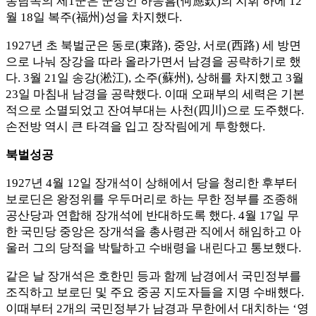
동남쪽의 제1군은 군장인 하응흠(何應欽)의 지휘 하에 12
월 18일 복주(福州)성을 차지했다.
1927년 초 북벌군은 동로(東路), 중앙, 서로(西路) 세 방면
으로 나눠 장강을 따라 올라가면서 남경을 공략하기로 했
다. 3월 21일 송강(淞江), 소주(蘇州), 상해를 차지했고 3월
23일 마침내 남경을 공략했다. 이때 오패부의 세력은 기본
적으로 소멸되었고 잔여부대는 사천(四川)으로 도주했다.
손전방 역시 큰 타격을 입고 장작림에게 투항했다.
북벌성공
1927년 4월 12일 장개석이 상해에서 당을 청리한 후부터
보로딘은 왕정위를 우두머리로 하는 무한 정부를 조종해
공산당과 연합해 장개석에 반대하도록 했다. 4월 17일 무
한 국민당 중앙은 장개석을 총사령관 직에서 해임하고 아
울러 그의 당적을 박탈하고 수배령을 내린다고 통보했다.
같은 날 장개석은 호한민 등과 함께 남경에서 국민정부를
조직하고 보로딘 및 주요 중공 지도자들을 지명 수배했다.
이때부터 2개의 국민정부가 남경과 무한에서 대치하는 ‘영