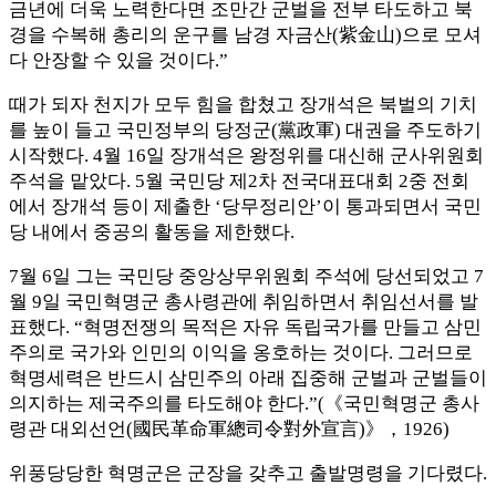
금년에 더욱 노력한다면 조만간 군벌을 전부 타도하고 북
경을 수복해 총리의 운구를 남경 자금산(紫金山)으로 모셔
다 안장할 수 있을 것이다.”
때가 되자 천지가 모두 힘을 합쳤고 장개석은 북벌의 기치
를 높이 들고 국민정부의 당정군(黨政軍) 대권을 주도하기
시작했다. 4월 16일 장개석은 왕정위를 대신해 군사위원회
주석을 맡았다. 5월 국민당 제2차 전국대표대회 2중 전회
에서 장개석 등이 제출한 ‘당무정리안’이 통과되면서 국민
당 내에서 중공의 활동을 제한했다.
7월 6일 그는 국민당 중앙상무위원회 주석에 당선되었고 7
월 9일 국민혁명군 총사령관에 취임하면서 취임선서를 발
표했다. “혁명전쟁의 목적은 자유 독립국가를 만들고 삼민
주의로 국가와 인민의 이익을 옹호하는 것이다. 그러므로
혁명세력은 반드시 삼민주의 아래 집중해 군벌과 군벌들이
의지하는 제국주의를 타도해야 한다.”(《국민혁명군 총사
령관 대외선언(國民革命軍總司令對外宣言)》，1926)
위풍당당한 혁명군은 군장을 갖추고 출발명령을 기다렸다.