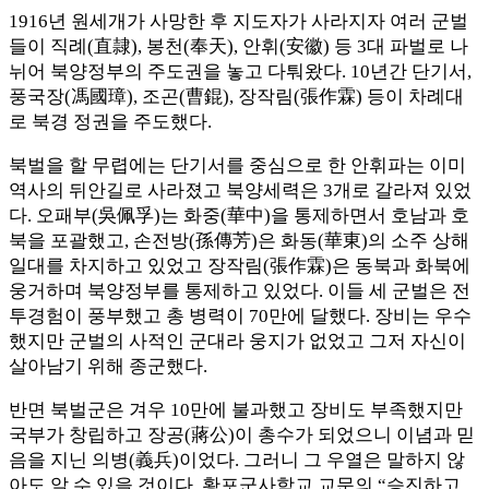
1916년 원세개가 사망한 후 지도자가 사라지자 여러 군벌
들이 직례(直隷), 봉천(奉天), 안휘(安徽) 등 3대 파벌로 나
뉘어 북양정부의 주도권을 놓고 다퉈왔다. 10년간 단기서,
풍국장(馮國璋), 조곤(曹錕), 장작림(張作霖) 등이 차례대
로 북경 정권을 주도했다.
북벌을 할 무렵에는 단기서를 중심으로 한 안휘파는 이미
역사의 뒤안길로 사라졌고 북양세력은 3개로 갈라져 있었
다. 오패부(吳佩孚)는 화중(華中)을 통제하면서 호남과 호
북을 포괄했고, 손전방(孫傳芳)은 화동(華東)의 소주 상해
일대를 차지하고 있었고 장작림(張作霖)은 동북과 화북에
웅거하며 북양정부를 통제하고 있었다. 이들 세 군벌은 전
투경험이 풍부했고 총 병력이 70만에 달했다. 장비는 우수
했지만 군벌의 사적인 군대라 웅지가 없었고 그저 자신이
살아남기 위해 종군했다.
반면 북벌군은 겨우 10만에 불과했고 장비도 부족했지만
국부가 창립하고 장공(蔣公)이 총수가 되었으니 이념과 믿
음을 지닌 의병(義兵)이었다. 그러니 그 우열은 말하지 않
아도 알 수 있을 것이다. 황포군사학교 교문의 “승진하고