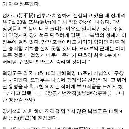
이 아주 참혹했다.
정사교(汀泗橋) 전투가 치열하게 진행되고 있을 때 장개석
은 7월 28일 포은(蒲圻)에 와서 직접 전선에 나섰다. 당시
장령들의 희생이 너무 크다는 이유로 일시적인 정전 주장
이 있었지만 장개석은 단호하게 말했다. “북벌의 성패가 이
전투에 달려 있다. 만약 조금이라도 사기가 꺾이면 이후 더
는 승리할 기회를 잡지 못할 것이다. 오패부의 군대는 이미
모든 것을 다 걸었기 때문에 우리가 단호히 최후 1분까지
버텨낼 수 있다면 반드시 승리할 것이다.”
혁명군은 결국 10월 10일 신해혁명 15주년 기념일에 무창
을 차지했다. 오패부는 나중에 장개석을 찬양하며 “그 뛰어
난 용병술과 확고한 의지는 적에게 부끄러움을 느끼게 했
다.”라고 말했다.（《장공기념전집(紀念蔣公專輯)》，대
만 청산출판사）
장개석의 지휘 하에 진격을 멈추지 않은 북벌군은 11월 9
일 남창(南昌)에 진입했다.