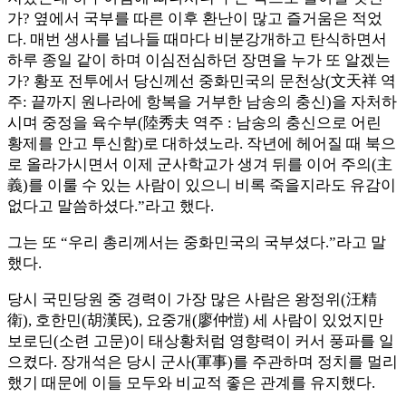
가? 옆에서 국부를 따른 이후 환난이 많고 즐거움은 적었
다. 매번 생사를 넘나들 때마다 비분강개하고 탄식하면서
하루 종일 같이 하며 이심전심하던 장면을 누가 또 알겠는
가? 황포 전투에서 당신께선 중화민국의 문천상(文天祥 역
주: 끝까지 원나라에 항복을 거부한 남송의 충신)을 자처하
시며 중정을 육수부(陸秀夫 역주 : 남송의 충신으로 어린
황제를 안고 투신함)로 대하셨노라. 작년에 헤어질 때 북으
로 올라가시면서 이제 군사학교가 생겨 뒤를 이어 주의(主
義)를 이룰 수 있는 사람이 있으니 비록 죽을지라도 유감이
없다고 말씀하셨다.”라고 했다.
그는 또 “우리 총리께서는 중화민국의 국부셨다.”라고 말
했다.
당시 국민당원 중 경력이 가장 많은 사람은 왕정위(汪精
衛), 호한민(胡漢民), 요중개(廖仲愷) 세 사람이 있었지만
보로딘(소련 고문)이 태상황처럼 영향력이 커서 풍파를 일
으켰다. 장개석은 당시 군사(軍事)를 주관하며 정치를 멀리
했기 때문에 이들 모두와 비교적 좋은 관계를 유지했다.