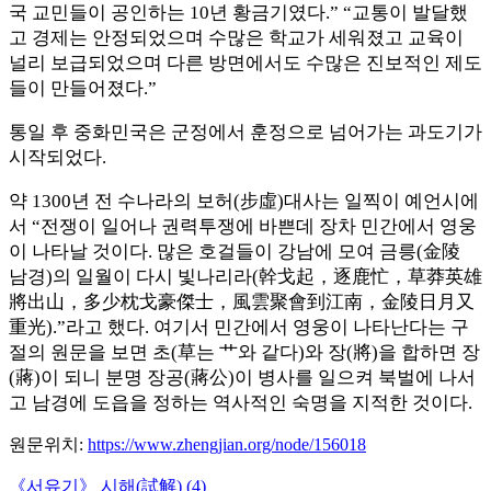
국 교민들이 공인하는 10년 황금기였다.” “교통이 발달했
고 경제는 안정되었으며 수많은 학교가 세워졌고 교육이
널리 보급되었으며 다른 방면에서도 수많은 진보적인 제도
들이 만들어졌다.”
통일 후 중화민국은 군정에서 훈정으로 넘어가는 과도기가
시작되었다.
약 1300년 전 수나라의 보허(步虛)대사는 일찍이 예언시에
서 “전쟁이 일어나 권력투쟁에 바쁜데 장차 민간에서 영웅
이 나타날 것이다. 많은 호걸들이 강남에 모여 금릉(金陵
남경)의 일월이 다시 빛나리라(幹戈起，逐鹿忙，草莽英雄
將出山，多少枕戈豪傑士，風雲聚會到江南，金陵日月又
重光).”라고 했다. 여기서 민간에서 영웅이 나타난다는 구
절의 원문을 보면 초(草는 艹와 같다)와 장(將)을 합하면 장
(蔣)이 되니 분명 장공(蔣公)이 병사를 일으켜 북벌에 나서
고 남경에 도읍을 정하는 역사적인 숙명을 지적한 것이다.
원문위치
:
https://www.zhengjian.org/node/156018
Previous
《서유기》 시해(試解) (4)