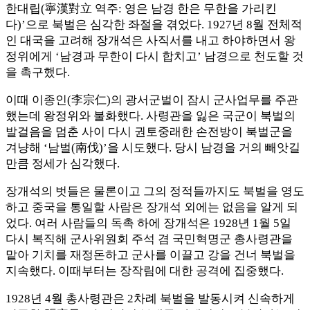
한대립(寧漢對立 역주: 영은 남경 한은 무한을 가리킨
다)’으로 북벌은 심각한 좌절을 겪었다. 1927년 8월 전체적
인 대국을 고려해 장개석은 사직서를 내고 하야하면서 왕
정위에게 ‘남경과 무한이 다시 합치고’ 남경으로 천도할 것
을 촉구했다.
이때 이종인(李宗仁)의 광서군벌이 잠시 군사업무를 주관
했는데 왕정위와 불화했다. 사령관을 잃은 국군이 북벌의
발걸음을 멈춘 사이 다시 권토중래한 손전방이 북벌군을
겨냥해 ‘남벌(南伐)’을 시도했다. 당시 남경을 거의 빼앗길
만큼 정세가 심각했다.
장개석의 벗들은 물론이고 그의 정적들까지도 북벌을 영도
하고 중국을 통일할 사람은 장개석 외에는 없음을 알게 되
었다. 여러 사람들의 독촉 하에 장개석은 1928년 1월 5일
다시 복직해 군사위원회 주석 겸 국민혁명군 총사령관을
맡아 기치를 재정돈하고 군사를 이끌고 강을 건너 북벌을
지속했다. 이때부터는 장작림에 대한 공격에 집중했다.
1928년 4월 총사령관은 2차례 북벌을 발동시켜 신속하게