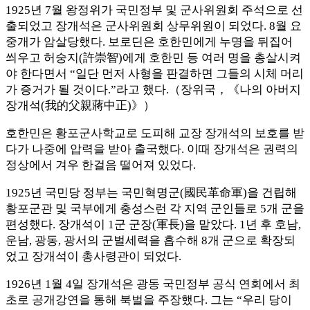
1925년 7월 왕정위가 국민정부 및 군사위원회 주석으로 선
출되었고 장개석은 군사위원회 상무위원이 되었다. 8월 요
중개가 암살당했다. 보로딘은 호한민에게 누명을 뒤집어
씌우고 허숭지(許崇智)에게 호한민 등 여러 명을 총살시켜
야 한다면서 “일단 먼저 사형을 판결하면 그들의 시체 머리
가 증거가 될 것이다.”라고 했다.（장위국，《나의 아버지
장개석(我的父親蔣中正)》）
호한민은 황포군사학교로 도피해 교장 장개석의 보호를 받
다가 나중에 압력을 받아 출국했다. 이때 장개석은 권력의
정상에서 겨우 한걸음 떨어져 있었다.
1925년 국민당 정부는 국민혁명군(國民革命軍)을 건립해
황포군관 및 국부에게 충성스런 각 지역 군인들로 5개 군을
편성했다. 장개석이 1군 군장(軍長)을 맡았다. 1년 후 호남,
운남, 광동, 광서의 군벌세력을 흡수해 8개 군으로 확장되
었고 장개석이 총사령관이 되었다.
1926년 1월 4일 장개석은 광동 국민정부 공식 연회에서 최
초로 공개강연을 통해 북벌을 주장했다. 그는 “우리 당이