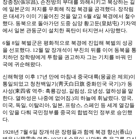
장종창(張宗昌), 손전방의 부대를 와해시키고 북상하는 길
에 일본군의 저지를 우회해 직접 북경을 공격했다. 장작림
은 대세가 이미 기울어진 것을 알고 6월 4일 북경에서 철수
했다. 동북으로 돌아가던 도중 심양 황고둔(皇姑屯) 기차역
에서 일본 관동군이 설치한 폭탄이 터지면서 사망했다.
6월 8일 북벌군은 평화적으로 북경에 진입해 북벌의 성공
을 선포했다. 12월 말 장개석이 부친의 뒤를 이어 동북을 통
치하던 장학량에게 투항을 권고하자 그는 기치를 바꿔 민
국에 귀순해왔다.
신해혁명 이후 17년 만에 마침내 중국대륙(몽골은 제외)이
통일되었고 청천백일기(靑天白日旗 중화민국 국기)가 동
사성(東四省 역주: 흑룡강성, 길림성, 요녕성, 열하성을 말
한다. 열하성은 나중에 없어짐.)의 하늘에 휘날렸다. 영국,
미국, 독일, 이탈리아, 일본, 프랑스, 스페인 등 세계 열강들
이 앞을 다퉈 국민정부를 중국의 합법적인 정부로 승인했
다.
1928년 7월 6일 장개석은 장령들과 함께 북경 향산(香山)