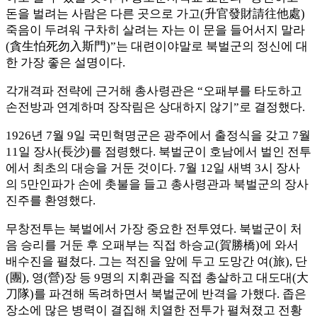
돈을 벌려는 사람은 다른 곳으로 가고(升官發財請往他處)
죽음이 두려워 구차히 살려는 자는 이 문을 들어서지 말라
(貪生怕死勿入斯門)”는 대련이야말로 북벌군의 정신에 대
한 가장 좋은 설명이다.
각개격파 전략에 근거해 총사령관은 “오패부를 타도하고
손전방과 연계하며 장작림은 상대하지 않기”로 결정했다.
1926년 7월 9일 국민혁명군은 광주에서 출정식을 갖고 7월
11일 장사(長沙)를 점령했다. 북벌군이 호남에서 벌인 전투
에서 최초의 대승을 거둔 것이다. 7월 12일 새벽 3시 장사
의 5만인파가 손에 촛불을 들고 총사령관과 북벌군의 장사
진주를 환영했다.
무창전투는 북벌에서 가장 중요한 전투였다. 북벌군이 처
음 승리를 거둔 후 오패부는 직접 하승교(賀勝橋)에 와서
배수진을 펼쳤다. 그는 적진을 앞에 두고 도망간 여(旅), 단
(團), 영(營)장 등 9명의 지휘관을 직접 총살하고 대도대(大
刀隊)를 파견해 독려하면서 북벌군에 반격을 가했다. 좁은
장소에 많은 병력이 결집해 치열한 전투가 펼쳐졌고 전황