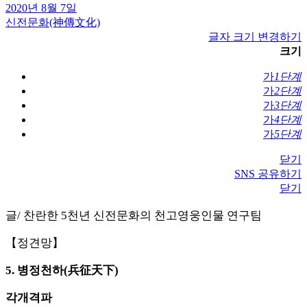
2020년 8월 7일
신전문화(神傳文化)
글자 크기 변경하기
크기
가
1단계
가
2단계
가
3단계
가
4단계
가
5단계
닫기
SNS 공유하기
닫기
글/ 찬란한 5천년 신전문화의 천고영웅인물 연구팀
【정견망】
5. 병정천하(兵征天下)
각개격파