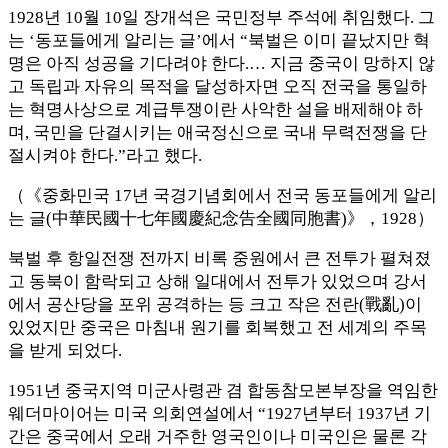
1928년 10월 10일 장개석은 국민정부 주석에 취임했다. 그
는 ‘동포들에게 알리는 글’에서 “북벌은 이미 끝났지만 혁
명은 아직 성공을 기다려야 한다.… 지금 중국이 망하지 않
고 독립과 자유의 목적을 달성하자면 오직 전국을 통일하
는 혁명사상으로 계급투쟁이란 사악한 설을 배제해야 하
며, 국민을 단결시키는 애국정신으로 국내 무력전쟁을 단
절시켜야 한다.”라고 했다.
（《중화민국 17년 국경기념회에서 전국 동포들에게 알리
는 글(中華民國十七年國慶紀念告全國同胞書)》，1928）
북벌 후 항일전쟁 전까지 비록 중원에서 큰 전투가 펼쳐졌
고 동북이 함락되고 상해 일대에서 전투가 있었으며 강서
에서 공산당을 포위 공격하는 등 크고 작은 전란(戰亂)이
있었지만 중국은 마침내 원기를 회복했고 전 세계의 주목
을 받게 되었다.
1951년 중국지역 미군사령관 겸 합동참모본부장을 역임한
웨더마이어는 미국 의회연설에서 “1927년부터 1937년 기
간은 중국에서 오래 거주한 영국인이나 미국인은 물론 각