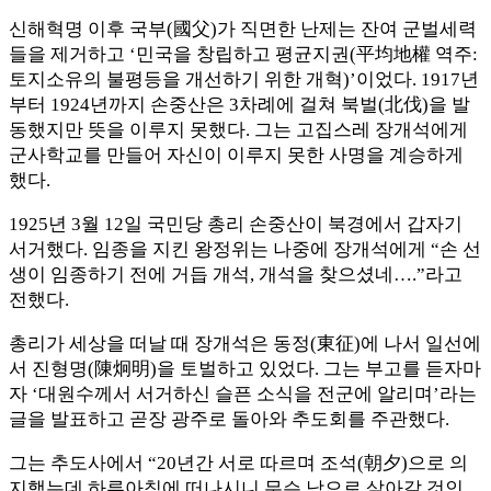
신해혁명 이후 국부(國父)가 직면한 난제는 잔여 군벌세력
들을 제거하고 ‘민국을 창립하고 평균지권(平均地權 역주:
토지소유의 불평등을 개선하기 위한 개혁)’이었다. 1917년
부터 1924년까지 손중산은 3차례에 걸쳐 북벌(北伐)을 발
동했지만 뜻을 이루지 못했다. 그는 고집스레 장개석에게
군사학교를 만들어 자신이 이루지 못한 사명을 계승하게
했다.
1925년 3월 12일 국민당 총리 손중산이 북경에서 갑자기
서거했다. 임종을 지킨 왕정위는 나중에 장개석에게 “손 선
생이 임종하기 전에 거듭 개석, 개석을 찾으셨네….”라고
전했다.
총리가 세상을 떠날 때 장개석은 동정(東征)에 나서 일선에
서 진형명(陳炯明)을 토벌하고 있었다. 그는 부고를 듣자마
자 ‘대원수께서 서거하신 슬픈 소식을 전군에 알리며’라는
글을 발표하고 곧장 광주로 돌아와 추도회를 주관했다.
그는 추도사에서 “20년간 서로 따르며 조석(朝夕)으로 의
지했는데 하루아침에 떠나시니 무슨 낙으로 살아갈 것인