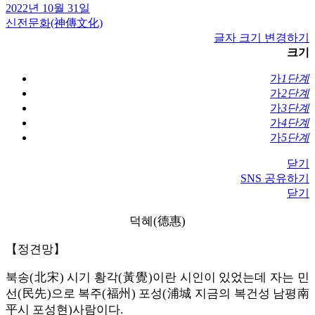
2022년 10월 31일
신전문화(神傳文化)
글자 크기 변경하기
크기
가
1단계
가
2단계
가
3단계
가
4단계
가
5단계
닫기
SNS 공유하기
닫기
덕혜(德惠)
【정견망】
북송(北宋) 시기 황각(黃覺)이란 시인이 있었는데 자는 민
선(民先)으로 복주(福州) 포성(浦城 지금의 복건성 남평南
平시 포성현)사람이다.