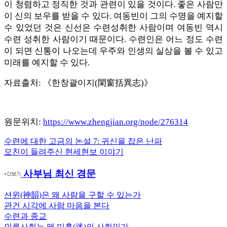
이 청렴하고 정직한 것과 관련이 있을 것이다. 좋은 사람만
이 신의 보우를 받을 수 있다. 여동빈이 그의 수명을 예지할
수 있었던 것은 신선은 수련성취한 사람이며 여동빈 역시
수련 성취한 사람이기 때문이다. 수련인은 어느 정도 수련
이 되면 신통이 나오는데 우주와 인생의 실상을 볼 수 있고
미래를 예지할 수 있다.
자료출처: 《한창괄이지(閑窗括異志)》
원문위치:
https://www.zhengjian.org/node/276314
Previous
수련에 대한 고금의 논설 7: 귀신을 잡은 난파
글
Post:
Next
모친이 들려주신 현세현보 이야기
내
Post:
사부님 최신 경문
비
게
션윈(神韻)은 왜 사람을 구할 수 있는가
관건 시각에 사람 마음을 본다
이
수련과 종교
션
인류사회는 왜 미혹(迷)의 사회인가