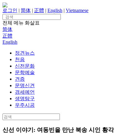
Skip
to
로그인
|
简体
|
正體
|
English
|
Vietnamese
content
Search
for:
전체 메뉴
화살표
简体
正體
English
정견뉴스
천음
신전문화
문학예술
견증
문명신견
경세예언
생명탐구
우주시공
Search
for:
신선 이야기: 여동빈을 만난 북송 시인 황각