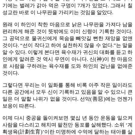
기에는 벌레가 갉아 먹은 구멍이 7개가 있었다. 그래서 칠
성교란 바로 이 나무판을 가리키는 것임을 알았다.
원래 이 하인이 착한 마음으로 낡은 나무판을 가져다 남을
편리하게 해준 것이 뜻밖에도 이미 신령이 기록한 것이다.
그 공덕으로 물귀신에게 목숨을 빼앗길 뻔한 재앙을 없앤
것이다. “선이 작다고 하여 실천하지 않을 수 없다.”는 말을
알 수 있다. 이렇게 본다면 육수재가 귀신의 대화를 듣고 하
인에게 알려준 것 역시 우연이 아니다. 신(神)이 한 마음으
로 사람을 구하려는 육수재를 도와 하인의 겁난을 없애준
것이다.
그렇다면 우리는 이 일화를 통해 비록 아주 작은 일이라도
다른 공간에서 모두 신이 기록하고 있음을 알 수 있으니 큰
일은 더 말할 나위가 없을 것이다. 선악(善惡)에는 언젠가
보응이 따른다.
이제 다시 중공을 돌이켜보면 몇십 년 동안 운동을 일으켜
사람을 다스리고 해치며 팔천만 동포를 살해했다. 소위 ‘계
획생육(計劃生育)’이란 미명하에 수억에 달하는 태아를 살