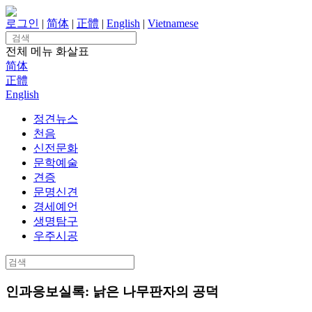
Skip
to
로그인
|
简体
|
正體
|
English
|
Vietnamese
content
Search
for:
전체 메뉴
화살표
简体
正體
English
정견뉴스
천음
신전문화
문학예술
견증
문명신견
경세예언
생명탐구
우주시공
Search
for:
인과응보실록: 낡은 나무판자의 공덕