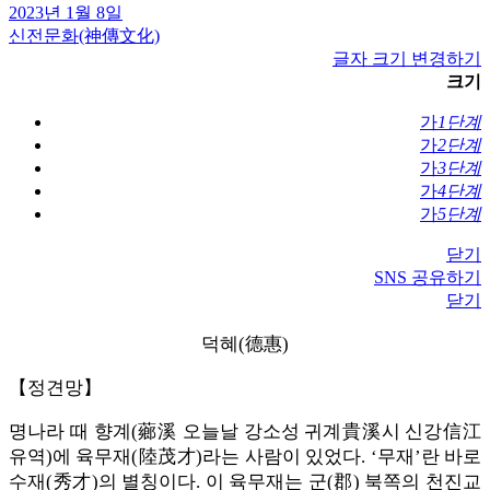
2023년 1월 8일
신전문화(神傳文化)
글자 크기 변경하기
크기
가
1단계
가
2단계
가
3단계
가
4단계
가
5단계
닫기
SNS 공유하기
닫기
덕혜(德惠)
【정견망】
명나라 때 향계(薌溪 오늘날 강소성 귀계貴溪시 신강信江
유역)에 육무재(陸茂才)라는 사람이 있었다. ‘무재’란 바로
수재(秀才)의 별칭이다. 이 육무재는 군(郡) 북쪽의 천진교