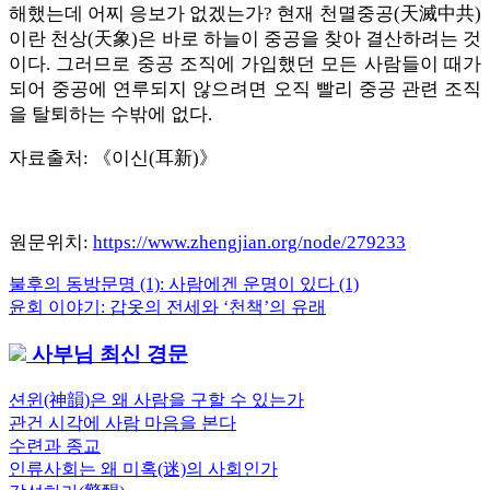
해했는데 어찌 응보가 없겠는가? 현재 천멸중공(天滅中共)
이란 천상(天象)은 바로 하늘이 중공을 찾아 결산하려는 것
이다. 그러므로 중공 조직에 가입했던 모든 사람들이 때가
되어 중공에 연루되지 않으려면 오직 빨리 중공 관련 조직
을 탈퇴하는 수밖에 없다.
자료출처: 《이신(耳新)》
원문위치:
https://www.zhengjian.org/node/279233
Previous
불후의 동방문명 (1): 사람에겐 운명이 있다 (1)
글
Post:
Next
윤회 이야기: 갑옷의 전세와 ‘천책’의 유래
내
Post:
사부님 최신 경문
비
게
션윈(神韻)은 왜 사람을 구할 수 있는가
관건 시각에 사람 마음을 본다
이
수련과 종교
션
인류사회는 왜 미혹(迷)의 사회인가